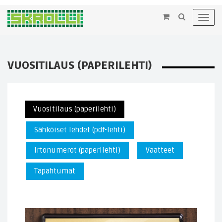
×
Toggl
navig
VUOSITILAUS (PAPERILEHTI)
Vuositilaus (paperilehti)
Sähköiset lehdet (pdf-lehti)
Irtonumerot (paperilehti)
Vaatteet
Tapahtumat