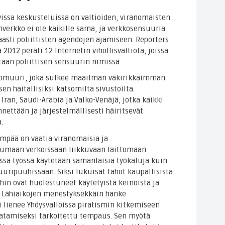
vissa keskusteluissa on valtioiden, viranomaisten
nverkko ei ole kaikille sama, ja verkkosensuuria
aasti poliittisten agendojen ajamiseen. Reporters
 2012 peräti 12 Internetin vihollisvaltiota, joissa
taan poliittisen sensuurin nimissä.
alomuuri, joka sulkee maailman väkirikkaimman
en haitallisiksi katsomilta sivustoilta.
ran, Saudi-Arabia ja Valko-Venäjä, jotka kaikki
nnettään ja järjestelmällisesti häiritsevät
.
empää on vaatia viranomaisia ja
ttumaan verkoissaan liikkuvaan laittomaan
essa työssä käytetään samanlaisia työkaluja kuin
uuripuuhissaan. Siksi lukuisat tahot kaupallisista
ihin ovat huolestuneet käytetyistä keinoista ja
ä. Lähiaikojen menestyksekkäin hanke
i lienee Yhdysvalloissa piratismin kitkemiseen
aatamiseksi tarkoitettu tempaus. Sen myötä