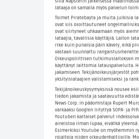
sillä Napsterin jälkeisessä maailmassa
lataaja on samalla myös palvelun toimi
Toimet Piratebayta ja muita julkisia la
ovat siis osoittautuneet ongelmallisiks
ovat siirtyneet uhkaamaan myös aiem
lataajia, tavallisia käyttäjiä. Laiton l
rike kuin punaisia päin kävely, eikä pir
vastaan suunnattu rangaistusmenettel
Oikeuspoliittisen tutkimuslaitoksen m
käyttänyt laittomia latauspalveluita. H
jakamiseen. Tekijänoikeusjärjestöt poht
yksityislataajien valistamiseksi ja ran
Tekijänoikeuskysymyksissä nousee esiin
tiedon jakamista ja saatavuutta edistä
News Corp.:in pääomistaja Rupert Murd
varkaaksi Googlen liityttyä SOPA- ja PI
Youtuben kaltaiset palvelut indeksoiva
aineistoa ilman lupaa, eivätkä yleensä
Esimerkiksi Youtube on myöhemmin ryh
rojalteja niiden oikeudenhaltijoille. M