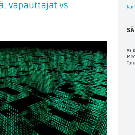
ä: vapauttajat vs
Kaik
SÄ
Asi
Med
Toi