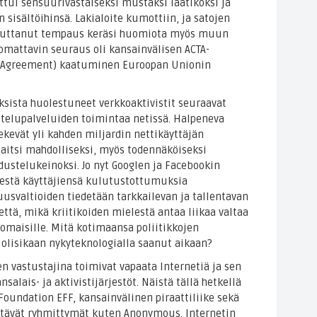
ui sensuurivastaiseksi mustaksi laatikoksi ja
 sisältöihinsä. Lakialoite kumottiin, ja satojen
ikuttanut tempaus keräsi huomiota myös muun
mattavin seuraus oli kansainvälisen ACTA-
e Agreement) kaatuminen Euroopan Unionin
sista huolestuneet verkkoaktivistit seuraavat
stelupalveluiden toimintaa netissä. Halpeneva
ekevät yli kahden miljardin nettikäyttäjän
 paitsi mahdolliseksi, myös todennäköiseksi
dustelukeinoksi. Jo nyt Googlen ja Facebookin
snestä käyttäjiensä kulutustottumuksia
usvaltioiden tiedetään tarkkailevan ja tallentavan
ttä, mikä kriitikoiden mielestä antaa liikaa valtaa
nomaisille. Mitä kotimaansa poliitikkojen
r olisikaan nykyteknologialla saanut aikaan?
 vastustajina toimivat vapaata Internetiä ja sen
nsalais- ja aktivistijärjestöt. Näistä tällä hetkellä
Foundation EFF, kansainvälinen piraattiliike sekä
yttävät ryhmittymät kuten Anonymous. Internetin