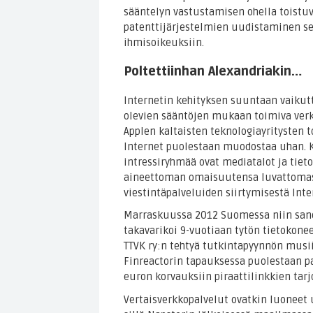
sääntelyn vastustamisen ohella toistuv
patenttijärjestelmien uudistaminen se
ihmisoikeuksiin.
Poltettiinhan Alexandriakin…
Internetin kehityksen suuntaan vaikutt
olevien sääntöjen mukaan toimiva verkk
Applen kaltaisten teknologiayritysten t
Internet puolestaan muodostaa uhan. K
intressiryhmää ovat mediatalot ja tiet
aineettoman omaisuutensa luvattomast
viestintäpalveluiden siirtymisestä Inte
Marraskuussa 2012 Suomessa niin sanot
takavarikoi 9-vuotiaan tytön tietokone
TTVK ry:n tehtyä tutkintapyynnön musi
Finreactorin tapauksessa puolestaan pa
euron korvauksiin piraattilinkkien tar
Vertaisverkkopalvelut ovatkin luoneet u