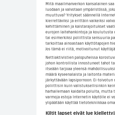
Mitä maailmanverkon kansalainen saa j
luodaan ja valvotaan ympäristössä, jok
muuttuva? Yritykset säännellä Internet
kierrettäviksi ja erittäin vaikeiksi va
kehittäminen ja kaistarajoitukset vaati
eurojen laitehankintoja ja koulutusta
tai esimerkiksi poliittista sensuuria 
tarkoittaa ainoastaan käyttötapojen hi
Jos tämä ei riitä, motivoitunut käyttä
Nettiaktivistien palopuheissa korostuv
johon kontrollista innostuneet tahot ta
itseään tarjoaa yleensä mahdollisuuksi
määrä kyseenalaista ja laitonta materia
järkyttävään lapsipornoon. Ei-toivotun 
poliittisin kuin valistuksellisinkin kei
harhailemaan kaidalta polulta, mutta to
varmoja estoja Internetin käytölle ei
ylipäätään käyttää tietotekniikkaa oma
Kiltit lapset eivät lue kielletty