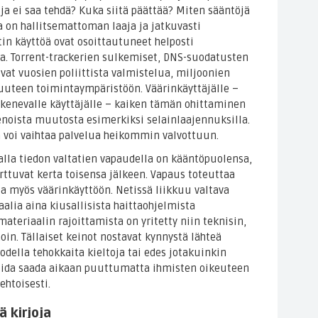
a ei saa tehdä? Kuka siitä päättää? Miten sääntöjä
a on hallitsemattoman laaja ja jatkuvasti
in käyttöä ovat osoittautuneet helposti
lvoa. Torrent-trackerien sulkemiset, DNS-suodatusten
vat vuosien poliittista valmistelua, miljoonien
 uuteen toimintaympäristöön. Väärinkäyttäjälle –
pakenevalle käyttäjälle – kaiken tämän ohittaminen
enoista muutosta esimerkiksi selainlaajennuksilla.
jä voi vaihtaa palvelua heikommin valvottuun.
alla tiedon valtatien vapaudella on kääntöpuolensa,
rttuvat kerta toisensa jälkeen. Vapaus toteuttaa
a myös väärinkäyttöön. Netissä liikkuu valtava
alia aina kiusallisista haittaohjelmista
materiaalin rajoittamista on yritetty niin teknisin,
noin. Tällaiset keinot nostavat kynnystä lähteä
della tehokkaita kieltoja tai edes jotakuinkin
 voida saada aikaan puuttumatta ihmisten oikeuteen
ehtoisesti.
jä kirjoja