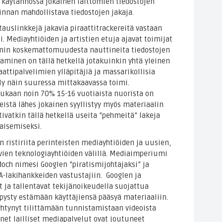
 käytännössä jokainen laittomien tiedostojen
nnan mahdollistava tiedostojen jakaja.
tauslinkkejä jakavia piraattitrackereitä vastaan
i. Mediayhtiöiden ja artistien etuja ajavat toimijat
min koskemattomuudesta nauttineita tiedostojen
ataaminen on tällä hetkellä jotakuinkin yhtä yleinen
aattipalvelimien ylläpitäjiä ja massarikollisia
y näin suuressa mittakaavassa toimi.
ukaan noin 70% 15-16 vuotiaista nuorista on
eistä lähes jokainen syyllistyy myös materiaalin
ivatkin tällä hetkellä useita ”pehmeitä” lakeja
kaisemiseksi.
 ristiriita perinteisten mediayhtiöiden ja uusien,
vien teknologiayhtiöiden välillä. Mediaimperiumi
och nimesi Googlen ”piratismijohtajaksi” ja
PA-lakihankkeiden vastustajiin. Googlen ja
t ja tallentavat tekijänoikeudella suojattua
 pysty estämään käyttäjiensä pääsyä materiaaliin.
tynyt tilittämään tunnistamistaan videoista
onet lailliset mediapalvelut ovat joutuneet