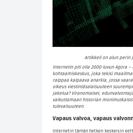
Artikkeli on alun perin 
Internetin piti olla 2000-luvun Agora 
kohtaamiskeskus, joka tekisi maailmas
raippaa kaipaava anarkia, jossa vaara
oikeus viestintäsalaisuuteen suurempi 
jakelua? Viranomaiset, edunvalvontajärje
vaikuttamaan historian monimutkaisi
tulevaisuuteen.
Vapaus valvoa, vapaus valvon
Internetin tämän hetken keskeisin eett