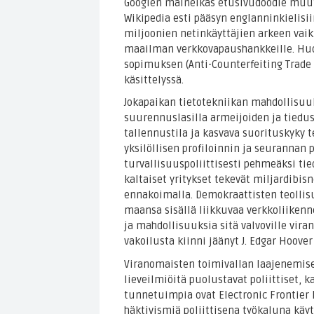
Googlen maineikas etusivudoodle muutt
Wikipedia esti pääsyn englanninkielisiin
miljoonien netinkäyttäjien arkeen va
maailman verkkovapaushankkeille. Huo
sopimuksen (Anti-Counterfeiting Trad
käsittelyssä.
Jokapaikan tietotekniikan mahdollisuuk
suurennuslasilla armeijoiden ja tiedu
tallennustila ja kasvava suorituskyky t
yksilöllisen profiloinnin ja seurannan
turvallisuuspoliittisesti pehmeäksi tie
kaltaiset yritykset tekevät miljardibi
ennakoimalla. Demokraattisten teollisu
maansa sisällä liikkuvaa verkkoliikenne
ja mahdollisuuksia sitä valvoville vira
vakoilusta kiinni jäänyt J. Edgar Hoove
Viranomaisten toimivallan laajenemisen
lieveilmiöitä puolustavat poliittiset, ka
tunnetuimpia ovat Electronic Frontier 
häktivismiä poliittisena työkaluna kä