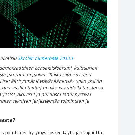
julkaistu
Skrollin numerossa 2013.1
.
– demokraattinen kansalaisfoorumi, kulttuurien
ta paremman paikan. Tuliko siitä isoveljen
lliset ääriryhmät löytävät äänensä? Onko yksilön
kuin sisällöntuottajan oikeus säädellä teostensa
stöt, aktivistit ja poliittiset tahot pyrkivät
mman teknisen järjestelmän toimintaan ja
nasta?
is-poliittinen kysymys koskee käyttäjän vapautta.