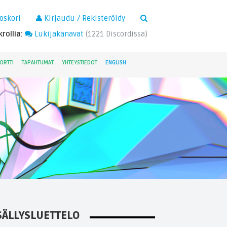
×
oskori
Kirjaudu / Rekisteröidy
rollia:
Lukijakanavat
(
1221
Discordissa)
ORTTI
TAPAHTUMAT
YHTEYSTIEDOT
ENGLISH
SÄLLYSLUETTELO