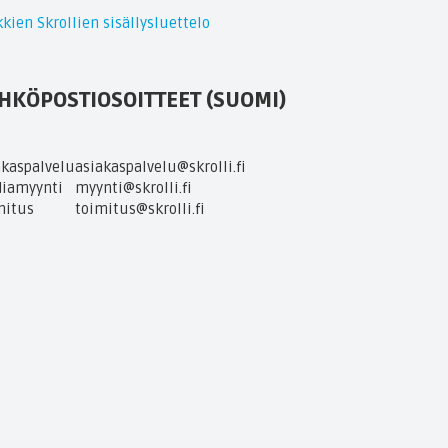
kien Skrollien sisällysluettelo
HKÖPOSTIOSOITTEET (SUOMI)
akaspalvelu
asiakaspalvelu@skrolli.fi
iamyynti
myynti@skrolli.fi
mitus
toimitus@skrolli.fi