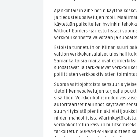
Ajankohtaisin aihe netin käyttöä koske
ja tiedustelupalvelujen rooli. Maailma
käytetään paikoitellen hyvinkin tehokk
Without Borders -järjestö listasi vuonna
verkkoliikennettä valvotaan ja suodate
Estoista tunnetuin on Kiinan suuri p
valtion verkkokansalaiset ulos hallituks
Samankaltaisia maita ovat esimerkiksi I
suodattavat ja tarkkailevat verkkoliike
poliittisten verkkoaktivistien toimintaa
Suoraa valtiojohtoista sensuuria yleis
tietoliikennepalvelujen tarjoajia puu
sisältöön. Verkkorikollisuuden vastais
autoritääriset hallinnot käyttävät sens
suuryrityksistä pieniin aktivistijoukko
niiden mahdollisista väärinkäytöksist
verkkokontrollin kasvun hillitsemiseks
tarkoitetun SOPA/PIPA-lakialoitteen k