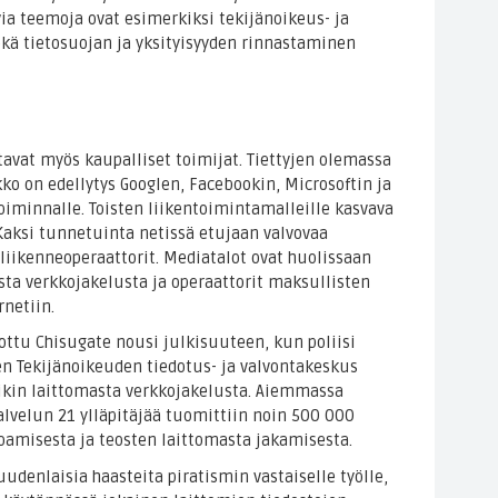
ia teemoja ovat esimerkiksi tekijänoikeus- ja
kä tietosuojan ja yksityisyyden rinnastaminen
avat myös kaupalliset toimijat. Tiettyjen olemassa
o on edellytys Googlen, Facebookin, Microsoftin ja
oiminnalle. Toisten liikentoimintamalleille kasvava
aksi tunnetuinta netissä etujaan valvovaa
oliikenneoperaattorit. Mediatalot ovat huolissaan
a verkkojakelusta ja operaattorit maksullisten
rnetiin.
tu Chisugate nousi julkisuuteen, kun poliisi
en Tekijänoikeuden tiedotus- ja valvontakeskus
ikin laittomasta verkkojakelusta. Aiemmassa
lvelun 21 ylläpitäjää tuomittiin noin 500 000
joamisesta ja teosten laittomasta jakamisesta.
udenlaisia haasteita piratismin vastaiselle työlle,