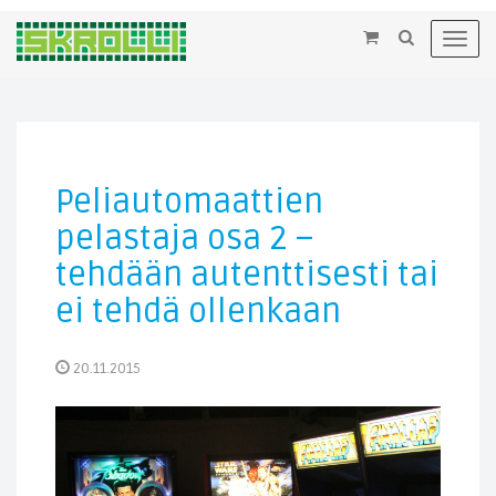
×
Toggl
navig
Peliautomaattien
pelastaja osa 2 –
tehdään autenttisesti tai
ei tehdä ollenkaan
20.11.2015