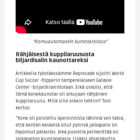
”Romuautomaatin kuntotarkistus”
Rähjäisestä kuppilaruususta
biljardisalin kaunottareksi
Artikkelia työstäessämme Reprocade sijoitti World
Cup Soccer -flipperin tamperelaiseen Galaxie
Center -biljardiravintolaan. Eikä uskoisi, että
tämä konekaunotar oli alkujaan rähjäinen
kuppilaruusu. Mitä sille oikein tehtiin? Toni
kertoo:
”Kone oli poistettu operoinnista lähinnä sen takia,
että kentän keskellä ollut pyörivä jalkapallo oli
hajonnut palasiksi. Joka puolella pelikenttää oli
jalkapallon kuminpalasia. Lisäksi ohjainkortin