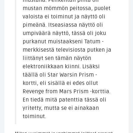
mustana. Pelikentän pinta oli
mustan mömmön peitossa, puolet
valoista ei toiminut ja näyttö oli
pimeänä. Itseasiassa näyttö oli
umpiväärä näyttö, tässä oli joku
purkanut muistaakseni Tatum -
merkkisestä televisiosta putken ja
liittänyt sen tämän näytön
elektroniikkaan kiinni. Lisäksi
täällä oli Star Warsin Prism -
kortti, eli sisällä ei edes ollut
Revenge from Mars Prism -korttia.
En tiedä mitä patenttia tässä oli
yritetty, mutta se ei ainakaan
toiminut.