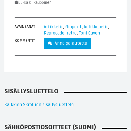
Jukka O. Kauppinen
AVAINSANAT
Artikkelit
,
flipperit
,
kolikkopelit
,
Reprocade
,
retro
,
Toni Caven
KOMMENTIT
Anna palautetta
SISÄLLYSLUETTELO
Kaikkien Skrollien sisällysluettelo
SÄHKÖPOSTIOSOITTEET (SUOMI)