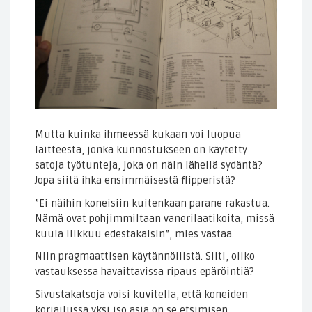
Mutta kuinka ihmeessä kukaan voi luopua
laitteesta, jonka kunnostukseen on käytetty
satoja työtunteja, joka on näin lähellä sydäntä?
Jopa siitä ihka ensimmäisestä flipperistä?
”Ei näihin koneisiin kuitenkaan parane rakastua.
Nämä ovat pohjimmiltaan vanerilaatikoita, missä
kuula liikkuu edestakaisin”, mies vastaa.
Niin pragmaattisen käytännöllistä. Silti, oliko
vastauksessa havaittavissa ripaus epäröintiä?
Sivustakatsoja voisi kuvitella, että koneiden
korjailussa yksi iso asia on se etsimisen,