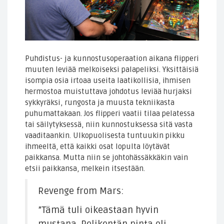
Puhdistus- ja kunnostusoperaation aikana flipperi
muuten leviää melkoiseksi palapeliksi. Yksittäisiä
isompia osia irtoaa useita laatikollisia, ihmisen
hermostoa muistuttava johdotus leviää hurjaksi
sykkyräksi, rungosta ja muusta tekniikasta
puhumattakaan. Jos flipperi vaatii tilaa pelatessa
tai säilytyksessä, niin kunnostuksessa sitä vasta
vaaditaankin. Ulkopuolisesta tuntuukin pikku
ihmeeltä, että kaikki osat lopulta löytävät
paikkansa. Mutta niin se johtohässäkkäkin vain
etsii paikkansa, melkein itsestään.
Revenge from Mars:
”Tämä tuli oikeastaan hyvin