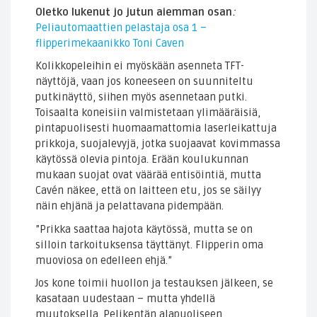
Oletko lukenut jo jutun aiemman osan
:
Peliautomaattien pelastaja osa 1 –
flipperimekaanikko Toni Caven
Kolikkopeleihin ei myöskään asenneta TFT-
näyttöjä, vaan jos koneeseen on suunniteltu
putkinäyttö, siihen myös asennetaan putki.
Toisaalta koneisiin valmistetaan ylimääräisiä,
pintapuolisesti huomaamattomia laserleikattuja
prikkoja, suojalevyjä, jotka suojaavat kovimmassa
käytössä olevia pintoja. Erään koulukunnan
mukaan suojat ovat väärää entisöintiä, mutta
Cavén näkee, että on laitteen etu, jos se säilyy
näin ehjänä ja pelattavana pidempään.
”Prikka saattaa hajota käytössä, mutta se on
silloin tarkoituksensa täyttänyt. Flipperin oma
muoviosa on edelleen ehjä.”
Jos kone toimii huollon ja testauksen jälkeen, se
kasataan uudestaan – mutta yhdellä
muutoksella. Pelikentän alapuoliseen