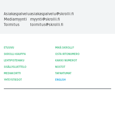
Asiakaspalvelu
asiakaspalvelu@skrolli.fi
Mediamyynti
myynti@skrolli.fi
Toimitus
toimitus@skrolli.fi
ETUSIVU
MIKÄ SKROLLI?
SKROLLI-KAUPPA
OSTA IRTONUMERO
LEHTIPISTEHAKU
KAIKKI NUMEROT
SISÄLLYSLUETTELO
NOSTOT
MEDIAKORTTI
TAPAHTUMAT
YHTEYSTIEDOT
ENGLISH