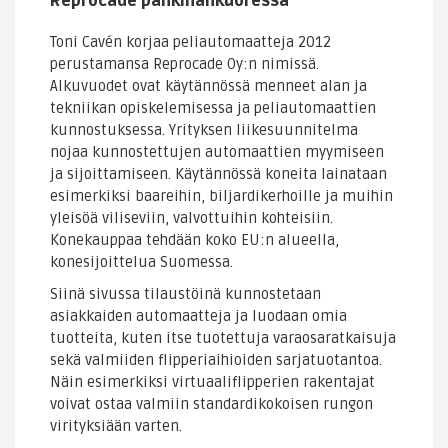
Reprocade pähkinänkuoressa
Toni Cavén korjaa peliautomaatteja 2012
perustamansa Reprocade Oy:n nimissä.
Alkuvuodet ovat käytännössä menneet alan ja
tekniikan opiskelemisessa ja peliautomaattien
kunnostuksessa. Yrityksen liikesuunnitelma
nojaa kunnostettujen automaattien myymiseen
ja sijoittamiseen. Käytännössä koneita lainataan
esimerkiksi baareihin, biljardikerhoille ja muihin
yleisöä viliseviin, valvottuihin kohteisiin.
Konekauppaa tehdään koko EU:n alueella,
konesijoittelua Suomessa.
Siinä sivussa tilaustöinä kunnostetaan
asiakkaiden automaatteja ja luodaan omia
tuotteita, kuten itse tuotettuja varaosaratkaisuja
sekä valmiiden flipperiaihioiden sarjatuotantoa.
Näin esimerkiksi virtuaaliflipperien rakentajat
voivat ostaa valmiin standardikokoisen rungon
virityksiään varten.