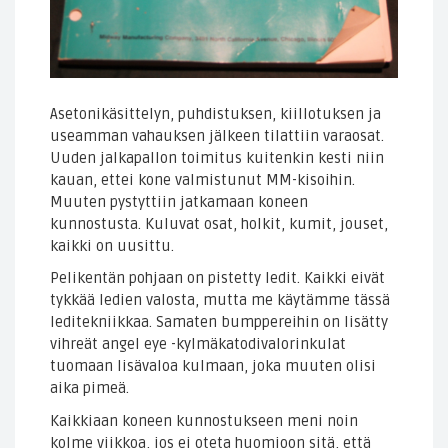
Asetonikäsittelyn, puhdistuksen, kiillotuksen ja
useamman vahauksen jälkeen tilattiin varaosat.
Uuden jalkapallon toimitus kuitenkin kesti niin
kauan, ettei kone valmistunut MM-kisoihin.
Muuten pystyttiin jatkamaan koneen
kunnostusta. Kuluvat osat, holkit, kumit, jouset,
kaikki on uusittu.
Pelikentän pohjaan on pistetty ledit. Kaikki eivät
tykkää ledien valosta, mutta me käytämme tässä
leditekniikkaa. Samaten bumppereihin on lisätty
vihreät angel eye -kylmäkatodivalorinkulat
tuomaan lisävaloa kulmaan, joka muuten olisi
aika pimeä.
Kaikkiaan koneen kunnostukseen meni noin
kolme viikkoa, jos ei oteta huomioon sitä, että