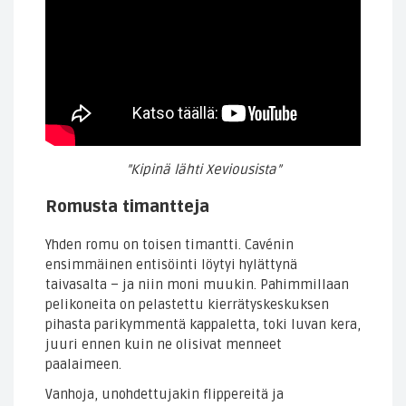
”Kipinä lähti Xeviousista”
Romusta timantteja
Yhden romu on toisen timantti. Cavénin
ensimmäinen entisöinti löytyi hylättynä
taivasalta – ja niin moni muukin. Pahimmillaan
pelikoneita on pelastettu kierrätyskeskuksen
pihasta parikymmentä kappaletta, toki luvan kera,
juuri ennen kuin ne olisivat menneet
paalaimeen.
Vanhoja, unohdettujakin flippereitä ja