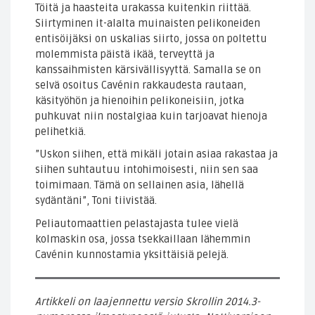
Töitä ja haasteita urakassa kuitenkin riittää.
Siirtyminen it-alalta muinaisten pelikoneiden
entisöijäksi on uskalias siirto, jossa on poltettu
molemmista päistä ikää, terveyttä ja
kanssaihmisten kärsivällisyyttä. Samalla se on
selvä osoitus Cavénin rakkaudesta rautaan,
käsityöhön ja hienoihin pelikoneisiin, jotka
puhkuvat niin nostalgiaa kuin tarjoavat hienoja
pelihetkiä.
”Uskon siihen, että mikäli jotain asiaa rakastaa ja
siihen suhtautuu intohimoisesti, niin sen saa
toimimaan. Tämä on sellainen asia, lähellä
sydäntäni”, Toni tiivistää.
Peliautomaattien pelastajasta tulee vielä
kolmaskin osa, jossa tsekkaillaan lähemmin
Cavénin kunnostamia yksittäisiä pelejä.
Artikkeli on laajennettu versio Skrollin 2014.3-