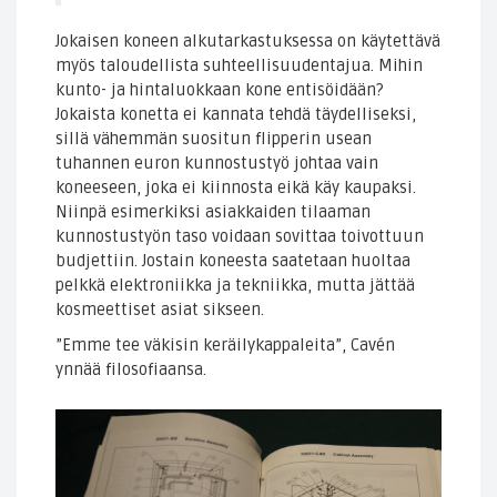
Jokaisen koneen alkutarkastuksessa on käytettävä
myös taloudellista suhteellisuudentajua. Mihin
kunto- ja hintaluokkaan kone entisöidään?
Jokaista konetta ei kannata tehdä täydelliseksi,
sillä vähemmän suositun flipperin usean
tuhannen euron kunnostustyö johtaa vain
koneeseen, joka ei kiinnosta eikä käy kaupaksi.
Niinpä esimerkiksi asiakkaiden tilaaman
kunnostustyön taso voidaan sovittaa toivottuun
budjettiin. Jostain koneesta saatetaan huoltaa
pelkkä elektroniikka ja tekniikka, mutta jättää
kosmeettiset asiat sikseen.
”Emme tee väkisin keräilykappaleita”, Cavén
ynnää filosofiaansa.