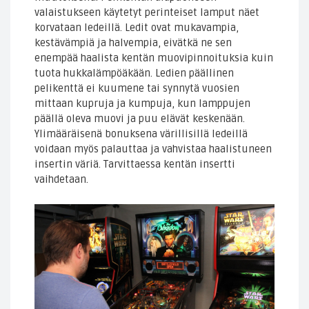
valaistukseen käytetyt perinteiset lamput näet
korvataan ledeillä. Ledit ovat mukavampia,
kestävämpiä ja halvempia, eivätkä ne sen
enempää haalista kentän muovipinnoituksia kuin
tuota hukkalämpöäkään. Ledien päällinen
pelikenttä ei kuumene tai synnytä vuosien
mittaan kupruja ja kumpuja, kun lamppujen
päällä oleva muovi ja puu elävät keskenään.
Ylimääräisenä bonuksena värillisillä ledeillä
voidaan myös palauttaa ja vahvistaa haalistuneen
insertin väriä. Tarvittaessa kentän insertti
vaihdetaan.