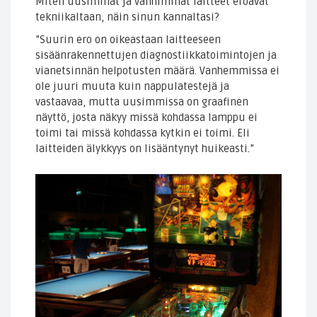
Miten uusimmat ja vanhimmat laitteet eroavat
tekniikaltaan, näin sinun kannaltasi?
”Suurin ero on oikeastaan laitteeseen
sisäänrakennettujen diagnostiikkatoimintojen ja
vianetsinnän helpotusten määrä. Vanhemmissa ei
ole juuri muuta kuin nappulatestejä ja
vastaavaa, mutta uusimmissa on graafinen
näyttö, josta näkyy missä kohdassa lamppu ei
toimi tai missä kohdassa kytkin ei toimi. Eli
laitteiden älykkyys on lisääntynyt huikeasti.”