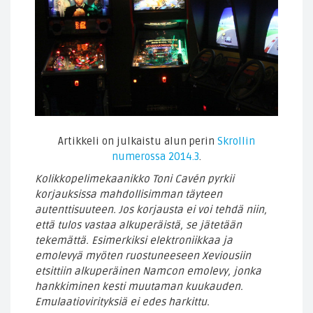
Artikkeli on julkaistu alun perin
Skrollin
numerossa 2014.3
.
Kolikkopelimekaanikko Toni Cavén pyrkii
korjauksissa mahdollisimman täyteen
autenttisuuteen. Jos korjausta ei voi tehdä niin,
että tulos vastaa alkuperäistä, se jätetään
tekemättä. Esimerkiksi elektroniikkaa ja
emolevyä myöten ruostuneeseen Xeviousiin
etsittiin alkuperäinen Namcon emolevy, jonka
hankkiminen kesti muutaman kuukauden.
Emulaatiovirityksiä ei edes harkittu.