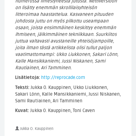
numerossa ilmestyneestä jutusta. Nettiversioon
on lisätty enemmän skrollilaisyhteisön
litteroimaa haastattelua. Kasvaneen pituuden
johdosta juttu on myös pilkottu useampaan
osaan, joista ensimmäinen keskittyy enemmän
ihmiseen, jälkimmäinen tekniikkaan. Suurkiitos
juttua valtavasti avustaneille yhteisöjampoille,
joita ilman tästä artikkelista olisi tullut paljon
vaatimattomampi: Ukko Liukkonen, Sakari Lönn,
Kalle Mansikkaniemi, Jussi Niskanen, Sami
Rautiainen, Ari Tamminen.
Lisätietoja:
http://reprocade.com
Teksti:
Jukka O. Kauppinen, Ukko Liukkonen,
Sakari Lönn, Kalle Mansikkaniemi, Jussi Niskanen,
Sami Rautiainen, Ari Tamminen
Kuvat:
Jukka O. Kauppinen, Toni Caven
Jukka O. Kauppinen