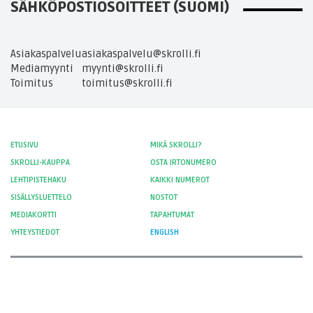
SÄHKÖPOSTIOSOITTEET (SUOMI)
Asiakaspalvelu
asiakaspalvelu@skrolli.fi
Mediamyynti
myynti@skrolli.fi
Toimitus
toimitus@skrolli.fi
ETUSIVU
MIKÄ SKROLLI?
SKROLLI-KAUPPA
OSTA IRTONUMERO
LEHTIPISTEHAKU
KAIKKI NUMEROT
SISÄLLYSLUETTELO
NOSTOT
MEDIAKORTTI
TAPAHTUMAT
YHTEYSTIEDOT
ENGLISH