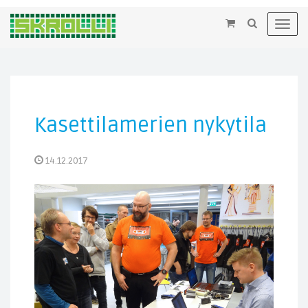
×
Toggl
navig
Kasettilamerien nykytila
14.12.2017