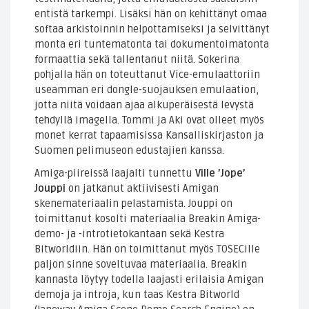
entistä tarkempi. Lisäksi hän on kehittänyt omaa
softaa arkistoinnin helpottamiseksi ja selvittänyt
monta eri tuntematonta tai dokumentoimatonta
formaattia sekä tallentanut niitä. Sokerina
pohjalla hän on toteuttanut Vice-emulaattoriin
useamman eri dongle-suojauksen emulaation,
jotta niitä voidaan ajaa alkuperäisestä levystä
tehdyllä imagella. Tommi ja Aki ovat olleet myös
monet kerrat tapaamisissa Kansalliskirjaston ja
Suomen pelimuseon edustajien kanssa.
Amiga-piireissä laajalti tunnettu
Ville ’Jope’
Jouppi
on jatkanut aktiivisesti Amigan
skenemateriaalin pelastamista. Jouppi on
toimittanut kosolti materiaalia Breakin Amiga-
demo- ja -introtietokantaan sekä Kestra
Bitworldiin. Hän on toimittanut myös TOSECille
paljon sinne soveltuvaa materiaalia. Breakin
kannasta löytyy todella laajasti erilaisia Amigan
demoja ja introja, kun taas Kestra Bitworld