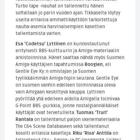
Turbo tape -nauhat on tallennettu hänen
softallaan jo parin vuoden ajan. Tikkaselta löytyy
useita erilaisia ammattikäyttöön tarkoitettuja
nauha-asemia harvinaisempien kasettien
tallentamista varten.
Esa ’Codetsu’ Lyttinen
on kunnostautunut
erityisesti BBS-kulttuurin ja Amiga-materiaalin
arkistoinnissa. Hänet saattaa nähdä myös Suomen
Amiga-käyttäjien tapahtumissa
Boogien
, eli
Gentle Eye Ky:n omistajan ja Suomen
tyylikkäimmän Amiga-hipin seurana. Gentle Eye
on suomen vanhin edelleen toiminnassa oleva
vain Amigaan keskittyvä kauppa. Lyttinen
pyörittää yhä edelleen aidolla Amigalla toimivaa
G-Point BBS -purkkia, jonne nostalgiannälkäiset
käyttäjät ovat tervetulleita.
Tuomas ’Trurl’
Rantala
on tallentanut paljon skenemateriaalia
The C64 Scene Databaseen sekä tallentanut
kosolti erilaisia kasetteja.
Riku ’Rixa’ Anttila
on
tallentanut C64-, Amiga- ja PC-levykkeitä. Lisäksi