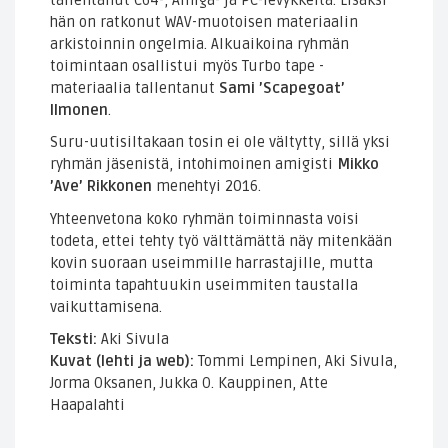
hän on ratkonut WAV-muotoisen materiaalin
arkistoinnin ongelmia. Alkuaikoina ryhmän
toimintaan osallistui myös Turbo tape -
materiaalia tallentanut
Sami ’Scapegoat’
Ilmonen
.
Suru-uutisiltakaan tosin ei ole vältytty, sillä yksi
ryhmän jäsenistä, intohimoinen amigisti
Mikko
’Ave’ Rikkonen
menehtyi 2016.
Yhteenvetona koko ryhmän toiminnasta voisi
todeta, ettei tehty työ välttämättä näy mitenkään
kovin suoraan useimmille harrastajille, mutta
toiminta tapahtuukin useimmiten taustalla
vaikuttamisena.
Teksti:
Aki Sivula
Kuvat (lehti ja web):
Tommi Lempinen, Aki Sivula,
Jorma Oksanen, Jukka O. Kauppinen, Atte
Haapalahti