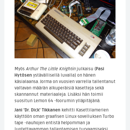
Myös
Arthur The Little Knightin
julkaisu (
Pasi
Hytösen
ystävällisellä luvalla) on hänen
käsialaansa. Jorma on vuosien varrella tallentanut
valtavan määrän alkuperäisiä kasetteja sekä
skannannut materiaaleja. Lisäksi hän toimii
suositun Lemon 64 -foorumin ylläpitäjänä.
Jani ’Dr. Dick’ Tikkanen
kehitti Kasettilamerien
käyttöön oman graafisen Linux-sovelluksen Turbo
tape -nauhojen entistä helpomman ja
luotettavamman tallentamisen turvaamiseksi.