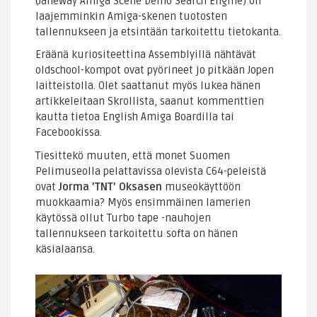
(Janeway Amiga Scene Demo Search Engine) on
laajemminkin Amiga-skenen tuotosten
tallennukseen ja etsintään tarkoitettu tietokanta.
Eräänä kuriositeettina Assemblyillä nähtävät
oldschool-kompot ovat pyörineet jo pitkään Jopen
laitteistolla. Olet saattanut myös lukea hänen
artikkeleitaan Skrollista, saanut kommenttien
kautta tietoa English Amiga Boardilla tai
Facebookissa.
Tiesittekö muuten, että monet Suomen
Pelimuseolla pelattavissa olevista C64-peleistä
ovat
Jorma ’TNT’ Oksasen
museokäyttöön
muokkaamia? Myös ensimmäinen lamerien
käytössä ollut Turbo tape -nauhojen
tallennukseen tarkoitettu softa on hänen
käsialaansa.