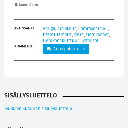
Janne Sirén
AVAINSANAT
Amiga
,
Artikkelit
,
Commodore 64
,
Kasettilamerit
,
retro
,
tietokoneet
,
tietokonekulttuuri
,
yhteisöt
KOMMENTIT
Anna palautetta
SISÄLLYSLUETTELO
Kaikkien Skrollien sisällysluettelo