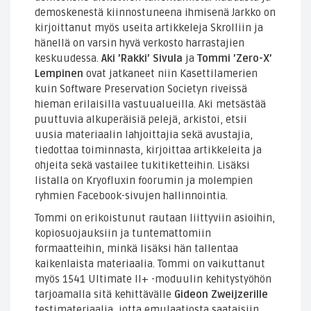
demoskenestä kiinnostuneena ihmisenä Jarkko on
kirjoittanut myös useita artikkeleja Skrolliin ja
hänellä on varsin hyvä verkosto harrastajien
keskuudessa.
Aki ’Rakki’ Sivula
ja
Tommi ’Zero-X’
Lempinen
ovat jatkaneet niin Kasettilamerien
kuin Software Preservation Societyn riveissä
hieman erilaisilla vastuualueilla. Aki metsästää
puuttuvia alkuperäisiä pelejä, arkistoi, etsii
uusia materiaalin lahjoittajia sekä avustajia,
tiedottaa toiminnasta, kirjoittaa artikkeleita ja
ohjeita sekä vastailee tukitiketteihin. Lisäksi
listalla on Kryofluxin foorumin ja molempien
ryhmien Facebook-sivujen hallinnointia.
Tommi on erikoistunut rautaan liittyviin asioihin,
kopiosuojauksiin ja tuntemattomiin
formaatteihin, minkä lisäksi hän tallentaa
kaikenlaista materiaalia. Tommi on vaikuttanut
myös 1541 Ultimate II+ -moduulin kehitystyöhön
tarjoamalla sitä kehittävälle
Gideon Zweijzerille
testimateriaalia, jotta emulaatiosta saataisiin