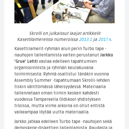
Skrolli on julkaissut laajat artikkelit
Kasettilamereista numeroissa
2013.1
ja
2017.4
.
Kasettilamerit-ryhmän alun perin Turbo tape -
nauhojen tallentamista varten perustanut
Jarkko
’Grue’ Lehti
vastaa edelleen tapahtumien
organisoinnista ja ryhmän keulakuvana
toimimisesta. Ryhmä osallistui tänäkin vuonna
Assembly Summer -tapahtumaan Skrolli-lehden
tiskin välittömässä läheisyydessä. Materiaalia
tallennetaan oman tiimin kesken kahdesti
vuodessa Tampereella Oldskool-yhdistyksen
tiloissa, mutta viime aikoina on ollut entistä
vaikeampaa löytää uutta materiaalia.
Jarkko jatkaa edelleen Turbo tape -nauhojen sekä
demoskene-diskettien tallentamista. Raudasta ja