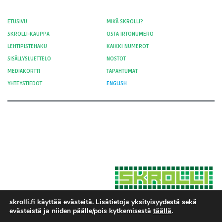
ETUSIVU
MIKÄ SKROLLI?
SKROLLI-KAUPPA
OSTA IRTONUMERO
LEHTIPISTEHAKU
KAIKKI NUMEROT
SISÄLLYSLUETTELO
NOSTOT
MEDIAKORTTI
TAPAHTUMAT
YHTEYSTIEDOT
ENGLISH
skrolli.fi käyttää evästeitä. Lisätietoja yksityisyydestä sekä
evästeistä ja niiden päälle/pois kytkemisestä
täällä
.
Hosted by Moment Digital
© 2012-