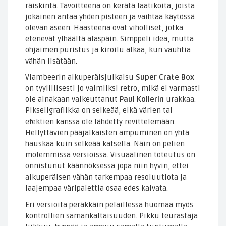
räiskintä. Tavoitteena on kerätä laatikoita, joista
jokainen antaa yhden pisteen ja vaihtaa käytössä
olevan aseen. Haasteena ovat viholliset, jotka
etenevät ylhäältä alaspäin. Simppeli idea, mutta
ohjaimen puristus ja kiroilu alkaa, kun vauhtia
vähän lisätään.
Vlambeerin alkuperäisjulkaisu
Super Crate Box
on tyylillisesti jo valmiiksi retro, mikä ei varmasti
ole ainakaan vaikeuttanut
Paul Kollerin
urakkaa.
Pikseligrafiikka on selkeää, eikä värien tai
efektien kanssa ole lähdetty revittelemään.
Hellyttävien pääjalkaisten ampuminen on yhtä
hauskaa kuin selkeää katsella. Näin on pelien
molemmissa versioissa. Visuaalinen toteutus on
onnistunut käännöksessä jopa niin hyvin, ettei
alkuperäisen vähän tarkempaa resoluutiota ja
laajempaa väripalettia osaa edes kaivata.
Eri versioita peräkkäin pelaillessa huomaa myös
kontrollien samankaltaisuuden. Pikku teurastaja