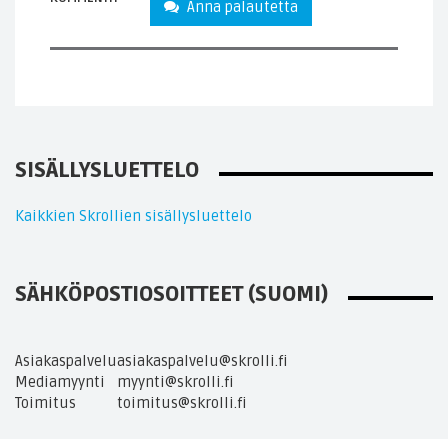
Anna palautetta
SISÄLLYSLUETTELO
Kaikkien Skrollien sisällysluettelo
SÄHKÖPOSTIOSOITTEET (SUOMI)
Asiakaspalvelu
asiakaspalvelu@skrolli.fi
Mediamyynti
myynti@skrolli.fi
Toimitus
toimitus@skrolli.fi