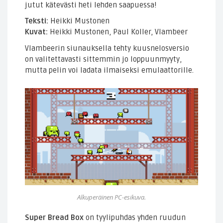
jutut kätevästi heti lehden saapuessa!
Teksti:
Heikki Mustonen
Kuvat:
Heikki Mustonen, Paul Koller, Vlambeer
Vlambeerin siunauksella tehty kuusnelosversio
on valitettavasti sittemmin jo loppuunmyyty,
mutta pelin voi ladata ilmaiseksi emulaattorille.
Alkuperäinen PC-esikuva.
Super Bread Box
on tyylipuhdas yhden ruudun