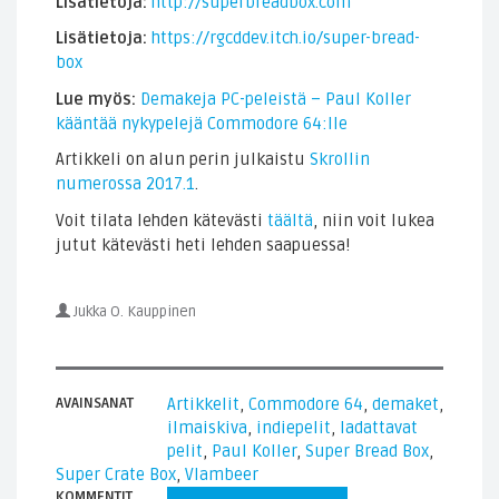
Lisätietoja:
http://superbreadbox.com
Lisätietoja:
https://rgcddev.itch.io/super-bread-
box
Lue myös:
Demakeja PC-peleistä – Paul Koller
kääntää nykypelejä Commodore 64:lle
Artikkeli on alun perin julkaistu
Skrollin
numerossa 2017.1
.
Voit tilata lehden kätevästi
täältä
, niin voit lukea
jutut kätevästi heti lehden saapuessa!
Jukka O. Kauppinen
AVAINSANAT
Artikkelit
,
Commodore 64
,
demaket
,
ilmaiskiva
,
indiepelit
,
ladattavat
pelit
,
Paul Koller
,
Super Bread Box
,
Super Crate Box
,
Vlambeer
KOMMENTIT