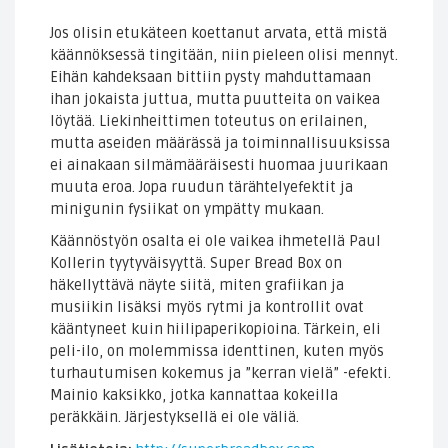
Jos olisin etukäteen koettanut arvata, että mistä
käännöksessä tingitään, niin pieleen olisi mennyt.
Eihän kahdeksaan bittiin pysty mahduttamaan
ihan jokaista juttua, mutta puutteita on vaikea
löytää. Liekinheittimen toteutus on erilainen,
mutta aseiden määrässä ja toiminnallisuuksissa
ei ainakaan silmämääräisesti huomaa juurikaan
muuta eroa. Jopa ruudun tärähtelyefektit ja
minigunin fysiikat on ympätty mukaan.
Käännöstyön osalta ei ole vaikea ihmetellä Paul
Kollerin tyytyväisyyttä. Super Bread Box on
häkellyttävä näyte siitä, miten grafiikan ja
musiikin lisäksi myös rytmi ja kontrollit ovat
kääntyneet kuin hiilipaperikopioina. Tärkein, eli
peli-ilo, on molemmissa identtinen, kuten myös
turhautumisen kokemus ja ”kerran vielä” -efekti.
Mainio kaksikko, jotka kannattaa kokeilla
peräkkäin. Järjestyksellä ei ole väliä.