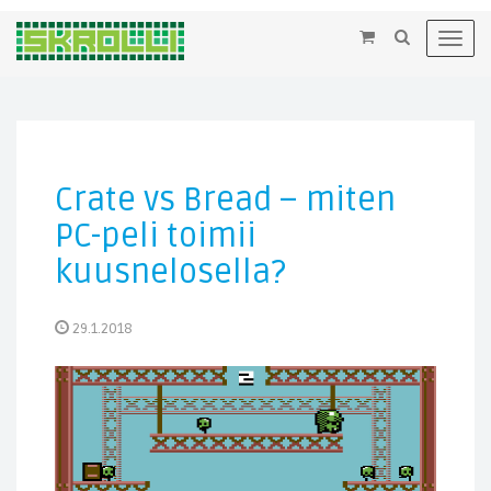
×
Toggl
navig
Crate vs Bread – miten
PC-peli toimii
kuusnelosella?
29.1.2018