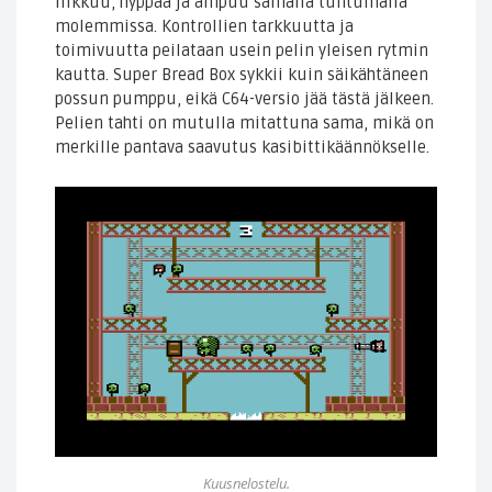
liikkuu, hyppää ja ampuu samalla tuntumalla
molemmissa. Kontrollien tarkkuutta ja
toimivuutta peilataan usein pelin yleisen rytmin
kautta. Super Bread Box sykkii kuin säikähtäneen
possun pumppu, eikä C64-versio jää tästä jälkeen.
Pelien tahti on mutulla mitattuna sama, mikä on
merkille pantava saavutus kasibittikäännökselle.
Kuusnelostelu.