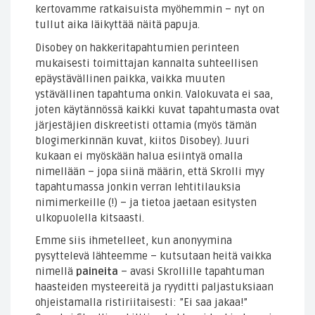
kertovamme ratkaisuista myöhemmin – nyt on
tullut aika läikyttää näitä papuja.
Disobey on hakkeritapahtumien perinteen
mukaisesti toimittajan kannalta suhteellisen
epäystävällinen paikka, vaikka muuten
ystävällinen tapahtuma onkin. Valokuvata ei saa,
joten käytännössä kaikki kuvat tapahtumasta ovat
järjestäjien diskreetisti ottamia (myös tämän
blogimerkinnän kuvat, kiitos Disobey). Juuri
kukaan ei myöskään halua esiintyä omalla
nimellään – jopa siinä määrin, että Skrolli myy
tapahtumassa jonkin verran lehtitilauksia
nimimerkeille (!) – ja tietoa jaetaan esitysten
ulkopuolella kitsaasti.
Emme siis ihmetelleet, kun anonyymina
pysyttelevä lähteemme – kutsutaan heitä vaikka
nimellä
paineita
– avasi Skrollille tapahtuman
haasteiden mysteereitä ja ryyditti paljastuksiaan
ohjeistamalla ristiriitaisesti: ”Ei saa jakaa!”