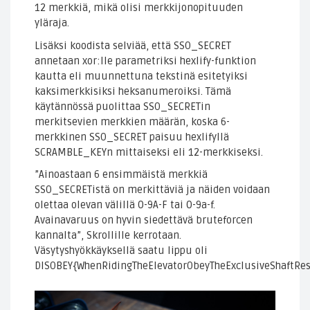
12 merkkiä, mikä olisi merkkijonopituuden
yläraja.
Lisäksi koodista selviää, että SSO_SECRET
annetaan xor:lle parametriksi hexlify-funktion
kautta eli muunnettuna tekstinä esitetyiksi
kaksimerkkisiksi heksanumeroiksi. Tämä
käytännössä puolittaa SSO_SECRETin
merkitsevien merkkien määrän, koska 6-
merkkinen SSO_SECRET paisuu hexlifyllä
SCRAMBLE_KEYn mittaiseksi eli 12-merkkiseksi.
”Ainoastaan 6 ensimmäistä merkkiä
SSO_SECRETistä on merkittäviä ja näiden voidaan
olettaa olevan välillä 0-9A-F tai 0-9a-f.
Avainavaruus on hyvin siedettävä bruteforcen
kannalta”, Skrollille kerrotaan.
Väsytyshyökkäyksellä saatu lippu oli
DISOBEY{WhenRidingTheElevatorObeyTheExclusiveShaftRes