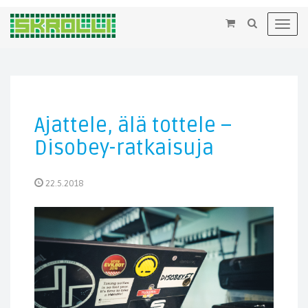
×
Toggl
navig
Ajattele, älä tottele –
Disobey-ratkaisuja
22.5.2018