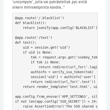
’uncompyle’, jolla sai pyöräytettyä .pyc:eistä
oikein ihmiskelpoista koodia…”
@app.route('/.blacklist')

def blacklist():

    return jsonify(app.config['BLACKLIST'])

@app.route('/test')

def test():

    uid = session.get('uid')

    if uid is None:

        tok = request.args.get('ssobey_token')

        if tok is None:

            return redirect(url_for('.login', re
        authinfo = verify_sso_token(tok)

        session['uid'] = authinfo['user']

        return redirect(url_for('.test'))

    return render_template('test.html', uid=uid, 
app.config.from_envvar('APP_SETTINGS', silent=Fal
if not len(app.config['SSO_SECRET']) > 24:

    raise AssertionError('The SSO shared secret m