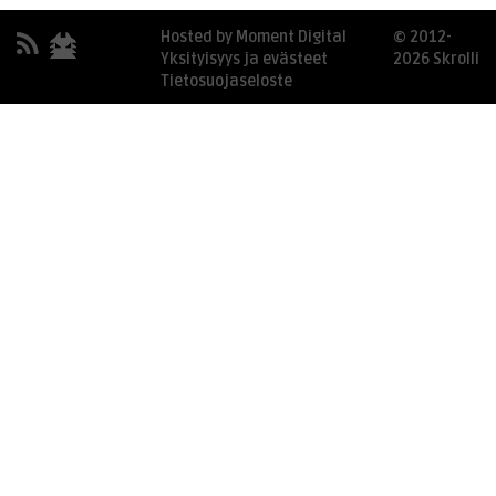
Hosted by Moment Digital
© 2012-
Yksityisyys ja evästeet
2026 Skrolli
Tietosuojaseloste