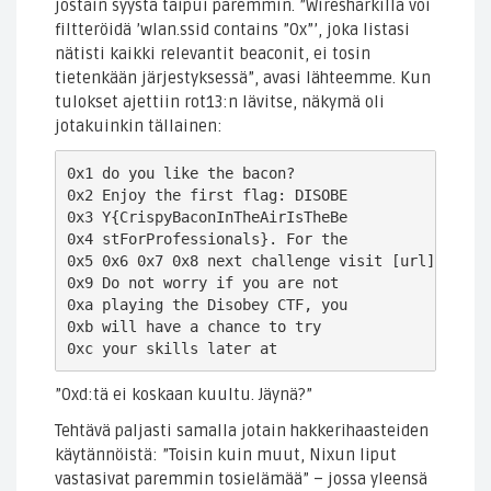
jostain syystä taipui paremmin. ”Wiresharkilla voi
filtteröidä ’wlan.ssid contains ”0x”’, joka listasi
nätisti kaikki relevantit beaconit, ei tosin
tietenkään järjestyksessä”, avasi lähteemme. Kun
tulokset ajettiin rot13:n lävitse, näkymä oli
jotakuinkin tällainen:
0x1 do you like the bacon?

0x2 Enjoy the first flag: DISOBE

0x3 Y{CrispyBaconInTheAirIsTheBe

0x4 stForProfessionals}. For the

0x5 0x6 0x7 0x8 next challenge visit [url]

0x9 Do not worry if you are not

0xa playing the Disobey CTF, you

0xb will have a chance to try

0xc your skills later at
”0xd:tä ei koskaan kuultu. Jäynä?”
Tehtävä paljasti samalla jotain hakkerihaasteiden
käytännöistä: ”Toisin kuin muut, Nixun liput
vastasivat paremmin tosielämää” – jossa yleensä