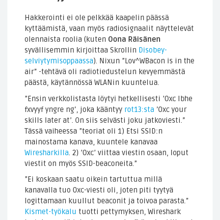
Hakkerointi ei ole pelkkää kaapelin päässä
kyttäämistä, vaan myös radiosignaalit näyttelevät
olennaista roolia (kuten
Oona Räisänen
syvällisemmin kirjoittaa Skrollin
Disobey-
selviytymisoppaassa
). Nixun ”Lov^WBacon is in the
air” -tehtävä oli radiotiedustelun kevyemmästä
päästä, käytännössä WLANin kuuntelua.
”Ensin verkkolistasta löytyi hetkellisesti ’0xc lbhe
fxvyyf yngre ng’, joka kääntyy
rot13:sta
’0xc your
skills later at’. On siis selvästi joku jatkoviesti.”
Tässä vaiheessa ”teoriat oli 1) Etsi SSID:n
mainostama kanava, kuuntele kanavaa
Wiresharkilla
. 2) ’0xc’ viittaa viestin osaan, loput
viestit on myös SSID-beaconeita.”
”Ei koskaan saatu oikein tartuttua millä
kanavalla tuo 0xc-viesti oli, joten piti tyytyä
logittamaan kuullut beaconit ja toivoa parasta.”
Kismet-työkalu
tuotti pettymyksen, Wireshark