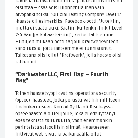
teknisiä tietoverkkomurtoja ja haavoittuvuuksien
etsintää – osaa voisi luonnehtia ihan vain
aivopähkinöiksi. ”Official Testing Company Level 1”
-haaste oli esimerkiksi Facebook-botti. ”Juteltiin,
mutta ei saatu auki. Saatiin kuitenkin linkit Level
2-4:ään [jatkohaasteisiin]”, kertoo lähteemme.
Huhujen mukaan botti tarjoili Kraftwerk-yhteen
sanoituksia, joita lähteemme ei tunnistanut.
Taikasana olisi ollut ”Kraftwerk”, jolla haaste olisi
ratkennut.
”Darkwater LLC, First flag – Fourth
flag”
Toinen haastetyyppi ovat ns. operations security
(opsec) -haasteet, jotka perustuivat inhimilliseen
tiedonkeruuseen. Remod Oy:lla oli Disobeyssa
opsec-haaste aloittelijoille, joka ei edellyttänyt
edes teknistä taituruutta, vaan enemmänkin
perinteistä salapoliisin silmää. Haasteeseen
liittyivät web-sivut ja paikanpäällä ollut