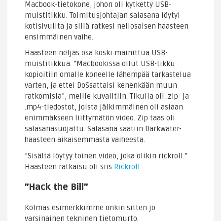
Macbook-tietokone, johon oli kytketty USB-
muistitikku. Toimitusjohtajan salasana löytyi
kotisivuilta ja sillä ratkesi neliosaisen haasteen
ensimmäinen vaihe.
Haasteen neljäs osa koski mainittua USB-
muistitikkua. ”Macbookissa ollut USB-tikku
kopioitiin omalle koneelle lähempää tarkastelua
varten, ja ettei DoSsattaisi kenenkään muun
ratkomisia”, meille kuvailtiin. Tikulla oli .zip- ja
.mp4-tiedostot, joista jälkimmäinen oli asiaan
enimmäkseen liittymätön video. Zip taas oli
salasanasuojattu. Salasana saatiin Darkwater-
haasteen aikaisemmasta vaiheesta.
”Sisältä löytyy toinen video, joka olikin rickroll.”
Haasteen ratkaisu oli siis
Rickroll
.
”Hack the Bill”
Kolmas esimerkkimme onkin sitten jo
varsinainen tekninen tietomurto.