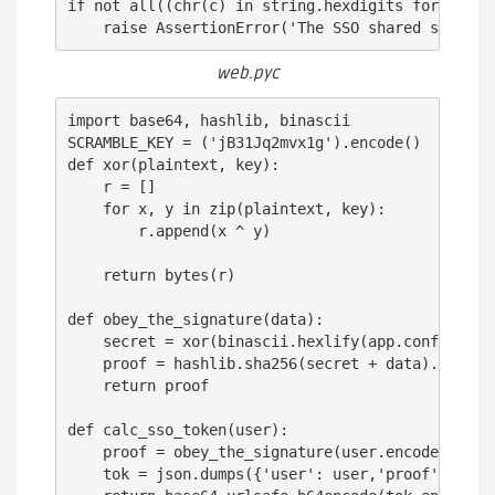
if not all((chr(c) in string.hexdigits for c in a
    raise AssertionError('The SSO shared secret 
web.pyc
import base64, hashlib, binascii

SCRAMBLE_KEY = ('jB31Jq2mvx1g').encode()

def xor(plaintext, key):

    r = []

    for x, y in zip(plaintext, key):

        r.append(x ^ y)

    return bytes(r)

def obey_the_signature(data):

    secret = xor(binascii.hexlify(app.config['SSO
    proof = hashlib.sha256(secret + data).hexdige
    return proof

def calc_sso_token(user):

    proof = obey_the_signature(user.encode())

    tok = json.dumps({'user': user,'proof': proof