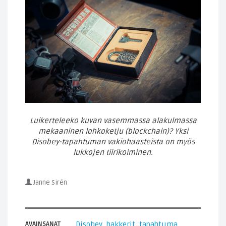
Luikerteleeko kuvan vasemmassa alakulmassa
mekaaninen lohkoketju (blockchain)? Yksi
Disobey-tapahtuman vakiohaasteista on myös
lukkojen tiirikoiminen.
Janne Sirén
AVAINSANAT
Disobey
,
hakkerit
,
tapahtuma
,