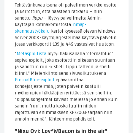
Tehtävänkuvauksena oli palvelimen verkko-osoite
ja kerrottiin, että haasteen ratkaisu – niin
sanottu
lippu
– löytyy palvelimelta Admin-
käyttäjän kotihakemistosta.
nmap-
skannaustyökalu
kertoi kyseessä olevan Windows
Server 2008 -käyttöjärjestelmää käyttävä palvelin,
jossa verkkoportit 139 ja 445 vastasivat huutoon.
”
Metasploitista
löytyi hakusanalla ’eternalblue’
sopiva exploit, joka osoitettiin oikeaan suuntaan
ja sanottiin run -> shell. Lippu talteen ja shelli
kiinni.” Mielenkiintoisena sivuvaikutuksena
EternalBlue-exploit
epävakauttaa
kohdejärjestelmää, joten palvelin kaatuili
myöhempien häkkääjien yrittäessä sen shelliin.
”Kippausongelmat kävivät mielessä jo ennen kuin
sanoin ’run’, mutta koska luulin niiden
rajoittuvan enimmäkseen XP/2003-sarjaan niin
annoin mennä”, lähteemme pohdiskeli.
”Nixu Oyj: Lov^WBacon is in the air”