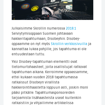
Julkaisimme Skrollin numerossa
2018.1
Selviytymisoppaan Suomen johtavaan
hakkeritapahtumaan, Disobeyhin. Disobey-
oppaamme on nyt myös
Skrollin verkkosivuilla
ja
kannattaa lukea pohjille, jos tapahtuma ei ole
entuudestaan tuttu.
Yksi Disobey-tapahtuman elementti ovat
tietomurtohaasteet, joita osallistujat ratkovat
tapahtuman aikana. Kerroimme oppaassamme,
ettei kukaan vuoden 2018 tapahtumassa
ratkaissut Disobeyn virallista
hakkerointihaastetta loppuun asti, joskin moni
pääsi pitkälle. Tapahtumasponsoreiden
tarjoamista lisähaasteista useat kuitenkin
ratkaistiin ja vihjailimme artikkelissa