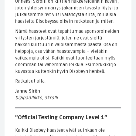
Onneksi Skrolli on kilttien hakkereidenkin kaveri,
joten yhteisymmärrys jakamisen tavasta löytyi ja
julkaisemme nyt viisi välähdystä siitä, millaisia
haasteita Disobeyssa oikein ratkotaan ja miten.
Nämä haasteet ovat tapahtumaa sponsoroineiden
yritysten järjestämiä, joten ne ovat sieltä
hakkerikulttuurin valoisammasta päästä. Osa on
helppoja, osa vähän haastavampia – vieläkin
vaikeampia olisi. Kaikki ovat luonteeltaan myös
enemmän tai vähemmän leikkiä. Esimerkkikirjo
kuvastaa kuitenkin hyvin Disobeyn henkeä.
Ratkaisut alla.
Janne Sirén
Digipäällikkö, Skrolli
”Official Testing Company Level 1”
Kaikki Disobey-haasteet eivät suinkaan ole