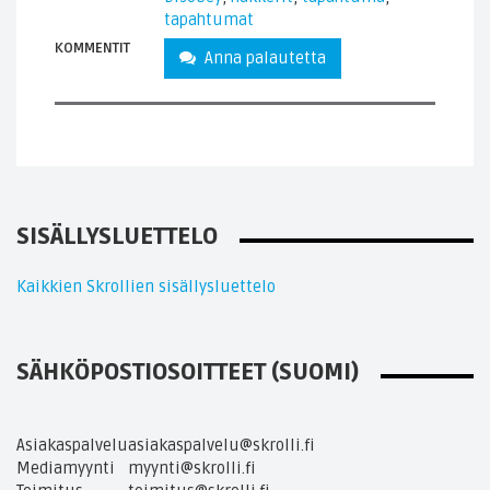
tapahtumat
KOMMENTIT
Anna palautetta
SISÄLLYSLUETTELO
Kaikkien Skrollien sisällysluettelo
SÄHKÖPOSTIOSOITTEET (SUOMI)
Asiakaspalvelu
asiakaspalvelu@skrolli.fi
Mediamyynti
myynti@skrolli.fi