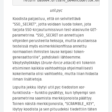
    return base64.urlsafe_b64encode(tok.encode()
util.pyc
Koodista paljastuu, että on selvitettävä
”SSO_SECRET”, jotta voidaan luoda token, jota
tarjota SSO-kirjautumissivun test-alasivulle GET-
parametrina. ”SSO_SECRET on annettujen
vihjeiden perusteella heksoja, mutta alustavissa
testeissä myös esimerkkikonffissa annettu
normaalien ihmisten lause kelpasi token-
generaattorille”, pohdiskeli lähteemme.
Väsytyshyökkäys (
brute-force attack
) eli tokenin
etsiminen kaikkia vaihtoehtoja ohjelmallisesti
kokeilemalla olisi vaihtoehto, mutta liian hidasta
ilman lisätietoja.
Lopulta jekku löytyi util.pyc-tiedoston xor-
funktiosta – funktio pysähtyy, kun lyhyempi sen
parametrina saamista merkkijonoista päättyy.
Toinen näistä merkkijonoista, ”SCRAMBLE_KEY”,
löytyy koodista ja sen pituudeksi tiedettiin täten