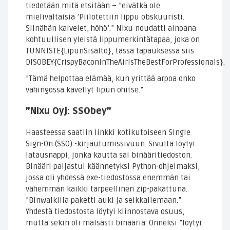
tiedetään mitä etsitään – ”eivätkä ole
mielivaltaisia ’Piilotettiin lippu obskuuristi.
Siinähän kaivelet, höhö’.” Nixu noudatti ainoana
kohtuullisen yleistä lippumerkintätapaa, joka on
TUNNISTE{LipunSisältö}, tässä tapauksessa siis
DISOBEY{CrispyBaconInTheAirIsTheBestForProfessionals}.
”Tämä helpottaa elämää, kun yrittää arpoa onko
vahingossa kävellyt lipun ohitse.”
”Nixu Oyj: SSObey”
Haasteessa saatiin linkki kotikutoiseen Single
Sign-On (SSO) -kirjautumissivuun. Sivulta löytyi
latausnappi, jonka kautta sai binääritiedoston.
Binääri paljastui käännetyksi Python-ohjelmaksi,
jossa oli yhdessä exe-tiedostossa enemmän tai
vähemmän kaikki tarpeellinen zip-pakattuna.
”Binwalkilla paketti auki ja seikkailemaan.”
Yhdestä tiedostosta löytyi kiinnostava osuus,
mutta sekin oli mälsästi binääriä. Onneksi ”löytyi