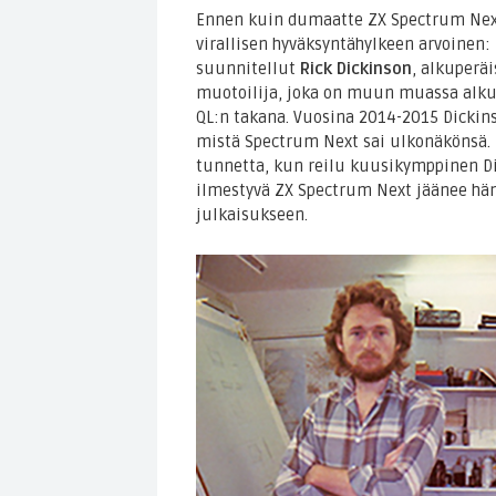
Ennen kuin dumaatte ZX Spectrum Next
virallisen hyväksyntähylkeen arvoinen
suunnitellut
Rick Dickinson
, alkuperäi
muotoilija, joka on muun muassa alkup
QL:n takana. Vuosina 2014-2015 Dickins
mistä Spectrum Next sai ulkonäkönsä. 
tunnetta, kun reilu kuusikymppinen Dic
ilmestyvä ZX Spectrum Next jäänee hän
julkaisukseen.