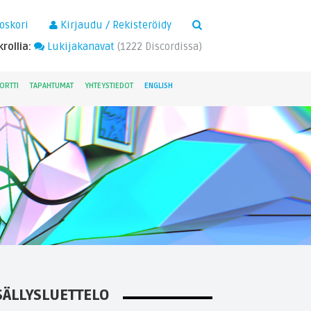
×
oskori
Kirjaudu / Rekisteröidy
rollia:
Lukijakanavat
(
1222
Discordissa)
ORTTI
TAPAHTUMAT
YHTEYSTIEDOT
ENGLISH
SÄLLYSLUETTELO