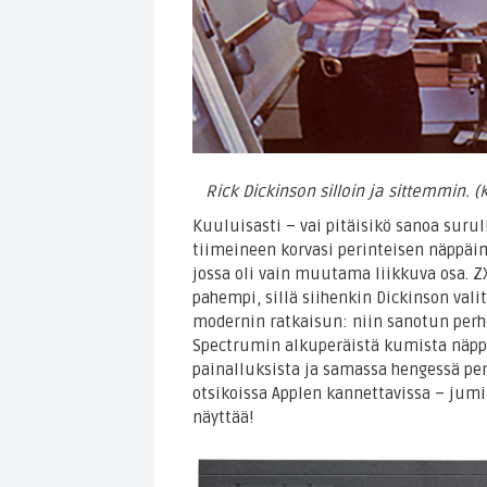
Rick Dickinson silloin ja sittemmin.
Kuuluisasti – vai pitäisikö sanoa suru
tiimeineen korvasi perinteisen näppäi
jossa oli vain muutama liikkuva osa. Z
pahempi, sillä siihenkin Dickinson valit
modernin ratkaisun: niin sanotun perh
Spectrumin alkuperäistä kumista näppä
painalluksista ja samassa hengessä pe
otsikoissa Applen kannettavissa – jum
näyttää!