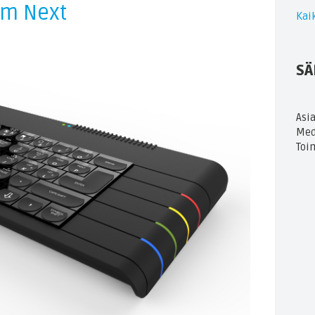
um Next
Kaik
SÄ
Asi
Med
Toi