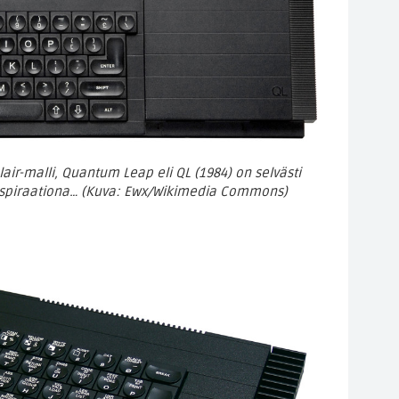
air-malli, Quantum Leap eli QL (1984) on selvästi
nspiraationa… (Kuva: Ewx/Wikimedia Commons)