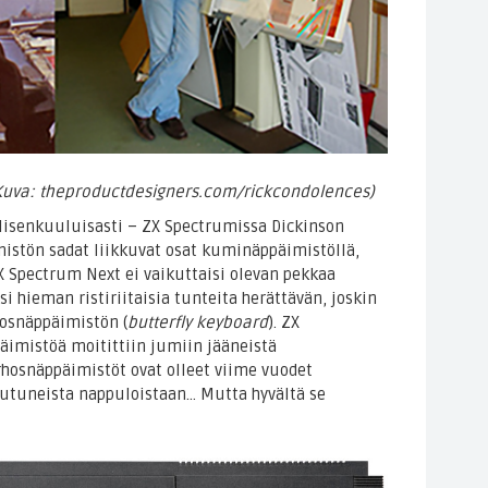
 (Kuva: theproductdesigners.com/rickcondolences)
llisenkuuluisasti – ZX Spectrumissa Dickinson
mistön sadat liikkuvat osat kuminäppäimistöllä,
X Spectrum Next ei vaikuttaisi olevan pekkaa
si hieman ristiriitaisia tunteita herättävän, joskin
osnäppäimistön (
butterfly keyboard
). ZX
imistöä moitittiin jumiin jääneistä
rhosnäppäimistöt ovat olleet viime vuodet
iutuneista nappuloistaan… Mutta hyvältä se