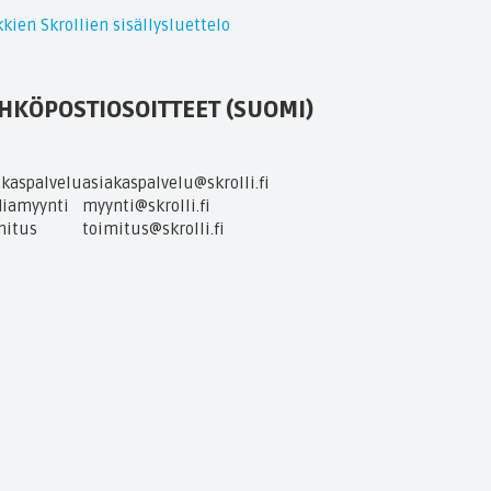
kien Skrollien sisällysluettelo
HKÖPOSTIOSOITTEET (SUOMI)
akaspalvelu
asiakaspalvelu@skrolli.fi
iamyynti
myynti@skrolli.fi
mitus
toimitus@skrolli.fi