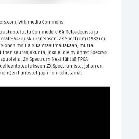
ners.com, Wikimedia Commons
uustuotetusta Commodore 64 Reloadedista ja
imate-64-uuskuusnelosen. ZX Spectrum (1982) ei
nelonen meillä eikä maailmallakaan, mutta
ollinen seuraajakunta, joka ei ole hylännyt Speccyä
spuolella, ZX Spectrum Next tähtää FPGA-
udelleentoteutukseen ZX Spectrumista, johon on
ment)en harrastelijapiirien kehittämät