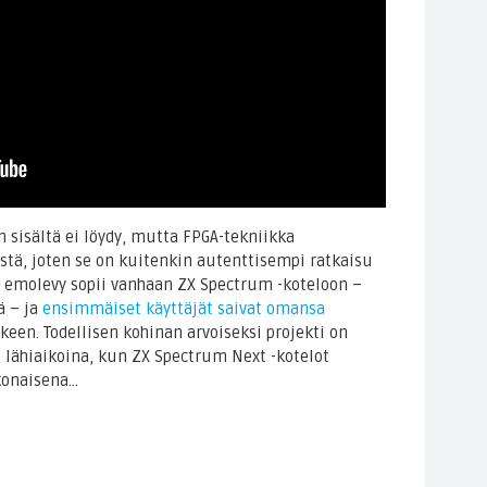
 sisältä ei löydy, mutta FPGA-tekniikka
stä, joten se on kuitenkin autenttisempi ratkaisu
 emolevy sopii vanhaan ZX Spectrum -koteloon –
ä – ja
ensimmäiset käyttäjät saivat omansa
een. Todellisen kohinan arvoiseksi projekti on
 lähiaikoina, kun ZX Spectrum Next -kotelot
konaisena…