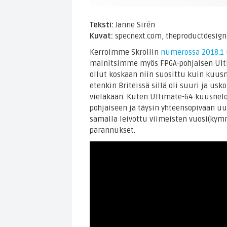
Teksti:
Janne Sirén
Kuvat:
specnext.com, theproductdesig
Kerroimme Skrollin
numerossa 2018.1
mainitsimme myös FPGA-pohjaisen Ult
ollut koskaan niin suosittu kuin kuus
etenkin Briteissä sillä oli suuri ja usk
vieläkään. Kuten Ultimate-64 kuusnelo
pohjaiseen ja täysin yhteensopivaan u
samalla leivottu viimeisten vuosi(kym
parannukset.