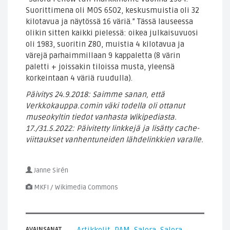
Suorittimena oli MOS 6502, keskusmuistia oli 32
kilotavua ja näytössä 16 väriä.” Tässä lauseessa
olikin sitten kaikki pielessä: oikea julkaisuvuosi
oli 1983, suoritin Z80, muistia 4 kilotavua ja
värejä parhaimmillaan 9 kappaletta (8 värin
paletti + joissakin tiloissa musta, yleensä
korkeintaan 4 väriä ruudulla).
Päivitys 24.9.2018: Saimme sanan, että
Verkkokauppa.comin väki todella oli ottanut
museokyltin tiedot vanhasta Wikipediasta.
17./31.5.2022: Päivitetty linkkejä ja lisätty cache-
viittaukset vanhentuneiden lähdelinkkien varalle.
Janne Sirén
MKFI / Wikimedia Commons
AVAINSANAT