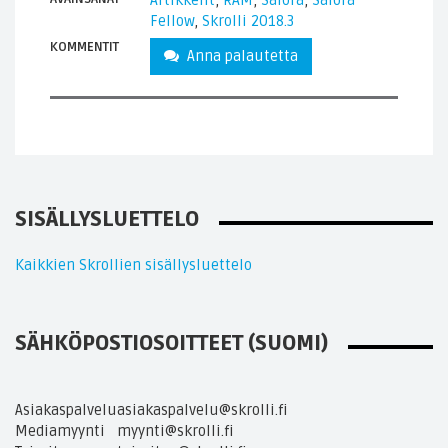
Artikkelit
,
RAM
,
Salora
,
Salora
Fellow
,
Skrolli 2018.3
KOMMENTIT
Anna palautetta
SISÄLLYSLUETTELO
Kaikkien Skrollien sisällysluettelo
SÄHKÖPOSTIOSOITTEET (SUOMI)
Asiakaspalvelu
asiakaspalvelu@skrolli.fi
Mediamyynti
myynti@skrolli.fi