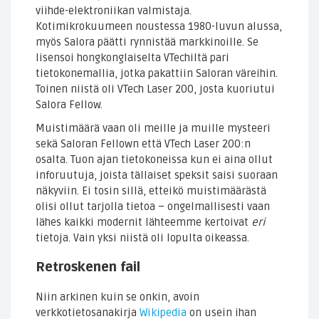
viihde-elektroniikan valmistaja.
Kotimikrokuumeen noustessa 1980-luvun alussa,
myös Salora päätti rynnistää markkinoille. Se
lisensoi hongkonglaiselta VTechiltä pari
tietokonemallia, jotka pakattiin Saloran väreihin.
Toinen niistä oli VTech Laser 200, josta kuoriutui
Salora Fellow.
Muistimäärä vaan oli meille ja muille mysteeri
sekä Saloran Fellown että VTech Laser 200:n
osalta. Tuon ajan tietokoneissa kun ei aina ollut
inforuutuja, joista tällaiset speksit saisi suoraan
näkyviin. Ei tosin sillä, etteikö muistimäärästä
olisi ollut tarjolla tietoa – ongelmallisesti vaan
lähes kaikki modernit lähteemme kertoivat
eri
tietoja. Vain yksi niistä oli lopulta oikeassa.
Retroskenen fail
Niin arkinen kuin se onkin, avoin
verkkotietosanakirja
Wikipedia
on usein ihan