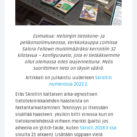
Esimakua: Helsingin tietokone- ja
pelikonsolimuseossa, Verkkokauppa.comissa
Salora Fellown muistimääräksi kerrottiin 32
kilotavua – konfiguraatio, jota ei tietääksemme
ollut olemassa edes laajennettuna. Myös
suorittimen tieto on täysin väärä.
Artikkeli on julkaistu uudelleen
Skrollin
numerossa 2022.2
.
Eräs Skrollin kaltaisen aika-agnostisen
tietotekniikkalehden haasteista on
faktantarkastaminen. Teknisyys jo itsessään
sisältää haasteen: yksikin bitti vinossa kun on
tietokonelehdessä virheen merkki (paitsi jos
aiheena on glitch-taide, kuten
Skrolli 2018.3:ssa
sivulta 21 alkaen). Lisätään soppaan vielä