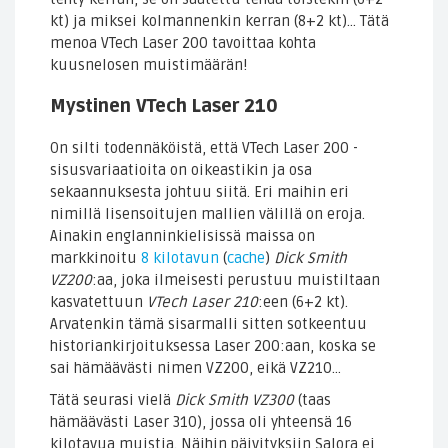
kt) ja miksei kolmannenkin kerran (8+2 kt)… Tätä
menoa VTech Laser 200 tavoittaa kohta
kuusnelosen muistimäärän!
Mystinen VTech Laser 210
On silti todennäköistä, että VTech Laser 200 -
sisusvariaatioita on oikeastikin ja osa
sekaannuksesta johtuu siitä. Eri maihin eri
nimillä lisensoitujen mallien välillä on eroja.
Ainakin englanninkielisissä maissa on
markkinoitu
8 kilotavun
(
cache
)
Dick Smith
VZ200
:aa, joka ilmeisesti perustuu muistiltaan
kasvatettuun
VTech Laser 210
:een (6+2 kt).
Arvatenkin tämä sisarmalli sitten sotkeentuu
historiankirjoituksessa Laser 200:aan, koska se
sai hämäävästi nimen VZ200, eikä VZ210…
Tätä seurasi vielä
Dick Smith VZ300
(taas
hämäävästi Laser 310), jossa oli yhteensä 16
kilotavua muistia. Näihin päivityksiin Salora ei