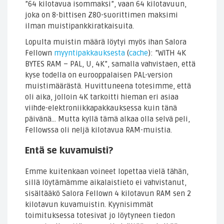
”64 kilotavua isommaksi”, vaan 64 kilotavuun,
joka on 8-bittisen Z80-suorittimen maksimi
ilman muistipankkiratkaisuita.
Lopulta muistin määrä löytyi myös ihan Salora
Fellown
myyntipakkauksesta
(
cache
): ”WITH 4K
BYTES RAM – PAL, U, 4K”, samalla vahvistaen, että
kyse todella on eurooppalaisen PAL-version
muistimäärästä. Huvittuneena totesimme, että
oli aika, jolloin 4K tarkoitti hieman eri asiaa
viihde-elektroniikkapakkauksessa kuin tänä
päivänä… Mutta kyllä tämä alkaa olla selvä peli,
Fellowssa oli neljä kilotavua RAM-muistia.
Entä se kuvamuisti?
Emme kuitenkaan voineet lopettaa vielä tähän,
sillä löytämämme aikalaistieto ei vahvistanut,
sisältääkö Salora Fellown 4 kilotavun RAM sen 2
kilotavun kuvamuistin. Kyynisimmät
toimituksessa totesivat jo löytyneen tiedon