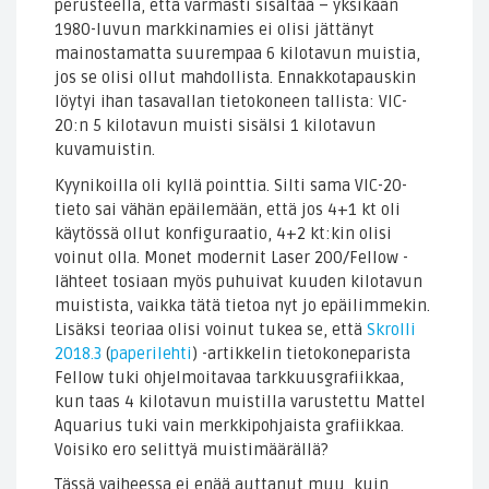
perusteella, että varmasti sisältää – yksikään
1980-luvun markkinamies ei olisi jättänyt
mainostamatta suurempaa 6 kilotavun muistia,
jos se olisi ollut mahdollista. Ennakkotapauskin
löytyi ihan tasavallan tietokoneen tallista: VIC-
20:n 5 kilotavun muisti sisälsi 1 kilotavun
kuvamuistin.
Kyynikoilla oli kyllä pointtia. Silti sama VIC-20-
tieto sai vähän epäilemään, että jos 4+1 kt oli
käytössä ollut konfiguraatio, 4+2 kt:kin olisi
voinut olla. Monet modernit Laser 200/Fellow -
lähteet tosiaan myös puhuivat kuuden kilotavun
muistista, vaikka tätä tietoa nyt jo epäilimmekin.
Lisäksi teoriaa olisi voinut tukea se, että
Skrolli
2018.3
(
paperilehti
) -artikkelin tietokoneparista
Fellow tuki ohjelmoitavaa tarkkuusgrafiikkaa,
kun taas 4 kilotavun muistilla varustettu Mattel
Aquarius tuki vain merkkipohjaista grafiikkaa.
Voisiko ero selittyä muistimäärällä?
Tässä vaiheessa ei enää auttanut muu, kuin