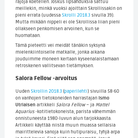
rajoja koetellen. Joskus lipsahduksia sattuu
meillekin, minkä vuoksi ajoittain Skrollissakin on
pieni errata (uudessa
Skrolli 2018.3
sivulla 39).
Mutta mikään nippeli ei ole Skrollissa liian pieni
ollakseen penkomisen arvoinen, kun se
huomataan.
Tämä pieteetti vei meidät tänäkin syksynä
mielenkiintoiselle matkalle, jonka aikana
jouduimme moneen kertaan kyseenalaistamaan
retroskenen vallitsevan tietämyksen.
Salora Fellow -arvoitus
Uuden
Skrollin 2018.3
(
paperilehti
) sivuilla 58-60
on vanhojen tietokoneiden harrastajan
Ismo
Utriaisen
artikkeli
Salora Fellow
– ja
Mattel
Aquarius
-kotitietokoneista, parista vähemmän
onnistuneesta 1980-luvun alun tarjokkaasta.
Artikkeli käyttää niistä muun muassa sellaisia
mairittelevia sanoja kuin hutipuraisu, tyhjä arpa