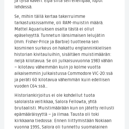
ja tylsä kaveri. Eipä siitä sen enempää, loput
lehdessä.
Se, mihin tällä kertaa takerruimme
tarkastuksissamme, oli RAM-muistin määrä.
Mattel Aquariuksen osalta tästä ei ollut
epäselvyyttä. Tunnetun länsimaisen lelujätin
(mm. Fisher-Price ja Barbie) tuotteena sen
kosminen surkeus on hakattu englanninkielisen
historian kivitauluihin, sisältäen muistimäärän:
neljä kilotavua. Se oli julkaisuvuonna 1983 vähän
– kilotavu vähemmän kuin jo kolme vuotta
aikaisemmin julkaistussa Commodore VIC-20:ssä
ja peräti 60 kilotavua vähemmän kuin edellisen
vuoden C64:ssä…
Historiankirjoitus ei ole kohdellut tuota
salolaista veitikkaa, Salora Fellowta, yhtä
brutaalisti. Muistimäärään kun on jätetty reilusti
epämääräisyyttä – ja ilmaa. Tausta oli toki
kirkkaana tiedossa: Ennen liittymistään Nokiaan
vuonna 1995, Salora oli tunnettu suomalainen