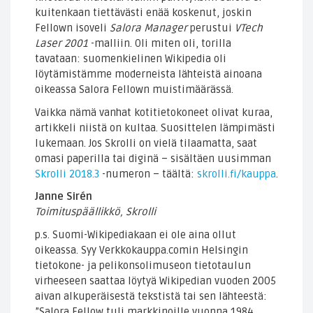
kuitenkaan tiettävästi enää koskenut, joskin
Fellown isoveli
Salora Manager
perustui
VTech
Laser 2001
-malliin. Oli miten oli, torilla
tavataan: suomenkielinen Wikipedia oli
löytämistämme moderneista lähteistä ainoana
oikeassa Salora Fellown muistimäärässä.
Vaikka nämä vanhat kotitietokoneet olivat kuraa,
artikkeli niistä on kultaa. Suosittelen lämpimästi
lukemaan. Jos Skrolli on vielä tilaamatta, saat
omasi paperilla tai diginä – sisältäen uusimman
Skrolli 2018.3
-numeron – täältä:
skrolli.fi/kauppa
.
Janne Sirén
Toimituspäällikkö, Skrolli
p.s. Suomi-Wikipediakaan ei ole aina ollut
oikeassa. Syy Verkkokauppa.comin Helsingin
tietokone- ja pelikonsolimuseon tietotaulun
virheeseen saattaa löytyä Wikipedian vuoden 2005
aivan alkuperäisestä tekstistä tai sen lähteestä:
”Salora Fellow tuli markkinoille vuonna 1984.