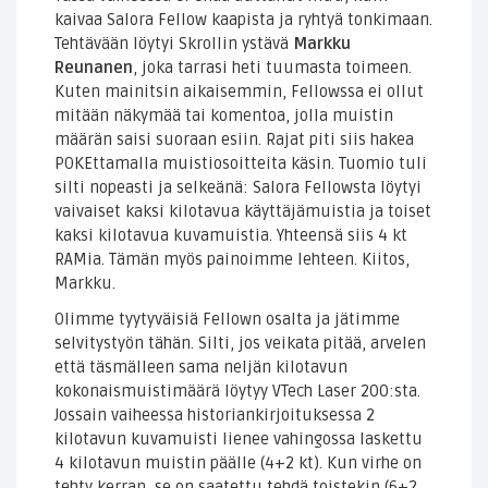
kaivaa Salora Fellow kaapista ja ryhtyä tonkimaan.
Tehtävään löytyi Skrollin ystävä
Markku
Reunanen
, joka tarrasi heti tuumasta toimeen.
Kuten mainitsin aikaisemmin, Fellowssa ei ollut
mitään näkymää tai komentoa, jolla muistin
määrän saisi suoraan esiin. Rajat piti siis hakea
POKEttamalla muistiosoitteita käsin. Tuomio tuli
silti nopeasti ja selkeänä: Salora Fellowsta löytyi
vaivaiset kaksi kilotavua käyttäjämuistia ja toiset
kaksi kilotavua kuvamuistia. Yhteensä siis 4 kt
RAMia. Tämän myös painoimme lehteen. Kiitos,
Markku.
Olimme tyytyväisiä Fellown osalta ja jätimme
selvitystyön tähän. Silti, jos veikata pitää, arvelen
että täsmälleen sama neljän kilotavun
kokonaismuistimäärä löytyy VTech Laser 200:sta.
Jossain vaiheessa historiankirjoituksessa 2
kilotavun kuvamuisti lienee vahingossa laskettu
4 kilotavun muistin päälle (4+2 kt). Kun virhe on
tehty kerran, se on saatettu tehdä toistekin (6+2