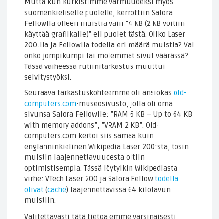
Mutta kun kurkistimme varmuudeksi myös
suomenkieliselle puolelle, kerrottiin Salora
Fellowlla olleen muistia vain ”4 kB (2 kB voitiin
käyttää grafiikalle)” eli puolet tästä. Oliko Laser
200:lla ja Fellowlla todella eri määrä muistia? Vai
onko jompikumpi tai molemmat sivut väärässä?
Tässä vaiheessa rutiinitarkastus muuttui
selvitystyöksi.
Seuraava tarkastuskohteemme oli ansiokas
old-
computers.com
-museosivusto, jolla oli oma
sivunsa Salora Fellowlle: ”RAM 6 KB – Up to 64 KB
with memory addons”, ”VRAM 2 KB”. Old-
computers.com kertoi siis samaa kuin
englanninkielinen Wikipedia Laser 200:sta, tosin
muistin laajennettavuudesta oltiin
optimistisempia. Tässä löytyikin Wikipediasta
virhe: VTech Laser 200 ja Salora Fellow
todella
olivat
(
cache
) laajennettavissa 64 kilotavun
muistiin.
Valitettavasti tätä tietoa emme varsinaisesti