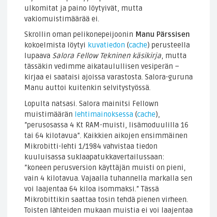
ulkomitat ja paino löytyivät, mutta
vakiomuistimäärää ei.
Skrollin oman pelikonepeijoonin
Manu Pärssisen
kokoelmista löytyi
kuvatiedon
(
cache
) perusteella
lupaava
Salora Fellow Tekninen käsikirja
, mutta
tässäkin vedimme aikataulullisen vesiperän –
kirjaa ei saataisi ajoissa varastosta. Salora-guruna
Manu auttoi kuitenkin selvitystyössä.
Lopulta natsasi. Salora mainitsi Fellown
muistimäärän
lehtimainoksessa
(
cache
),
”perusosassa 4 Kt RAM-muisti, lisämoduulilla 16
tai 64 kilotavua”. Kaikkien aikojen ensimmäinen
Mikrobitti-lehti 1/1984 vahvistaa tiedon
kuuluisassa suklaapatukkavertailussaan:
”koneen perusversion käyttäjän muisti on pieni,
vain 4 kilotavua. Vajaalla tuhannella markalla sen
voi laajentaa 64 kiloa isommaksi.” Tässä
Mikrobittikin saattaa tosin tehdä pienen virheen.
Toisten lähteiden mukaan muistia ei voi laajentaa