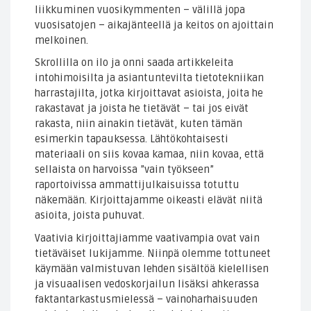
liikkuminen vuosikymmenten – välillä jopa
vuosisatojen – aikajänteellä ja keitos on ajoittain
melkoinen.
Skrollilla on ilo ja onni saada artikkeleita
intohimoisilta ja asiantuntevilta tietotekniikan
harrastajilta, jotka kirjoittavat asioista, joita he
rakastavat ja joista he tietävät – tai jos eivät
rakasta, niin ainakin tietävät, kuten tämän
esimerkin tapauksessa. Lähtökohtaisesti
materiaali on siis kovaa kamaa, niin kovaa, että
sellaista on harvoissa ”vain työkseen”
raportoivissa ammattijulkaisuissa totuttu
näkemään. Kirjoittajamme oikeasti elävät niitä
asioita, joista puhuvat.
Vaativia kirjoittajiamme vaativampia ovat vain
tietäväiset lukijamme. Niinpä olemme tottuneet
käymään valmistuvan lehden sisältöä kielellisen
ja visuaalisen vedoskorjailun lisäksi ahkerassa
faktantarkastusmielessä – vainoharhaisuuden