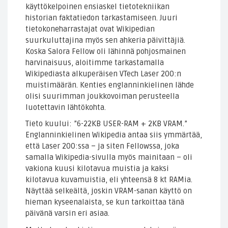
käyttökelpoinen ensiaskel tietotekniikan
historian faktatiedon tarkastamiseen. Juuri
tietokoneharrastajat ovat Wikipedian
suurkuluttajina myös sen ahkeria päivittäjiä.
Koska Salora Fellow oli lähinnä pohjosmainen
harvinaisuus, aloitimme tarkastamalla
Wikipediasta alkuperäisen VTech Laser 200:n
muistimäärän. Kenties englanninkielinen lähde
olisi suurimman joukkovoiman perusteella
luotettavin lähtökohta.
Tieto kuului: ”6-22KB USER-RAM + 2KB VRAM.”
Englanninkielinen Wikipedia antaa siis ymmärtää,
että Laser 200:ssa – ja siten Fellowssa, joka
samalla Wikipedia-sivulla myös mainitaan – oli
vakiona kuusi kilotavua muistia ja kaksi
kilotavua kuvamuistia, eli yhteensä 8 kt RAMia.
Näyttää selkeältä, joskin VRAM-sanan käyttö on
hieman kyseenalaista, se kun tarkoittaa tänä
päivänä varsin eri asiaa.