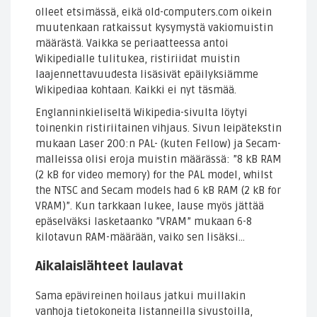
olleet etsimässä, eikä old-computers.com oikein
muutenkaan ratkaissut kysymystä vakiomuistin
määrästä. Vaikka se periaatteessa antoi
Wikipedialle tulitukea, ristiriidat muistin
laajennettavuudesta lisäsivät epäilyksiämme
Wikipediaa kohtaan. Kaikki ei nyt täsmää.
Englanninkieliseltä Wikipedia-sivulta löytyi
toinenkin ristiriitainen vihjaus. Sivun leipätekstin
mukaan Laser 200:n PAL- (kuten Fellow) ja Secam-
malleissa olisi eroja muistin määrässä: ”8 kB RAM
(2 kB for video memory) for the PAL model, whilst
the NTSC and Secam models had 6 kB RAM (2 kB for
VRAM)”. Kun tarkkaan lukee, lause myös jättää
epäselväksi lasketaanko ”VRAM” mukaan 6-8
kilotavun RAM-määrään, vaiko sen lisäksi…
Aikalaislähteet laulavat
Sama epävireinen hoilaus jatkui muillakin
vanhoja tietokoneita listanneilla sivustoilla,