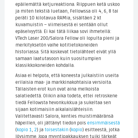
epäilemättä ketjureaktiona. Riippuen ketä uskoo
ja miten tekstiä luetaan, Fellowssa oli 4, 6, 8 tai
peräti 10 kilotavua RAMia, sisältäen 2 kt
kuvamuistin – viimeisestä ei sentään ollut
epäselvyyttä. Ei kai tätä liikaa sovi ihmetellä:
VTech Laser 200/Salora Fellow oli lopulta pieni ja
merkityksetön vaihe kotitietokoneiden
historiassa. Sitä koskevat tietolähteet eivät yllä
samaan laatutasoon kuin suositumpien
klassikkokoneiden kohdalla.
Asiaa ei helpota, että koneesta julkaistiin useita
erilaisia maa- ja markkinakohtaisia versioita.
Tällaisten erot kun ovat aina melkoista
salatiedettä. Olikin aika todeta, ettei retroskene
tiedä Fellowsta hevonkukkua ja sukeltaa sen
sijaan kotimaisiin aikalaislähteisiin.
Valitettavasti Salora, kenties muistimääränsä
häpeillen, oli jättänyt tiedon pois
ensimmäisestä
(
kopio 1
,
2
) ja
toisestakin
(
kopio
) esitteestä, jotka
löysimme. Jopa myyntipakkauksen tuiki tärkeät