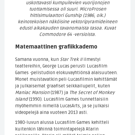
uskottavasti kumpuilevien vuorijonojen
tuottamisessa oli suuri. MicroProsen
hittisimulaattori Gunship (1986, oik.)
keinotekoisen näköisine vektoripyramideineen
edusti aikakauden tavanomaista tasoa. Kuvat
Commodore 64 -versioista.
Matemaattinen grafiikkademo
Samana vuonna, kun
Star Trek II
ilmestyi
teattereihin, George Lucas perusti Lucasfilm
Games -pelistudion elokuvayhtiönsä alaisuuteen.
Monet muistavatkin peli-Lucasfilmin kehittämät
ja julkaisemat graafiset seikkailupelit, kuten
Maniac Mansion
(1987) ja
The Secret of Monkey
Island
(1990). Lucasfilm Games tunnettaisiin
myöhemmin nimellä LucasArts, ja se julkaisi
videopelejä aina vuoteen 2013 asti.
1980-luvun alussa Lucasfilm Games kehitteli
kuitenkin lähinnä toimintapelejä Atarin