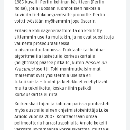
1985 kuvaili Perlin-kohinan käsitteen (Perlin
noise), jolla luodaan luonnollisen näköisiä
kuvioita tietokonegraafisille pinnoille. Perlin
voitti työstään myöhemmin jopa Oscarin.
Erilaisia kohinageneraattoreita on kehitelty
sittemmin useita muitakin, ja ne ovat suosittuja
välineitä proseduraalisessa
maisemantuotannossa. Fraktaali- tai kohina-
algoritmeilla lasketulla korkeuskartalla
(heightmap) pääsee pitkälle, kuten
Rescue on
Fractalus!
osoitti. Toki monimutkaisimmat
maisemat ovat yhdistelmiä useista eri
tekniikoista – luolat ja kielekkeet edellyttävät
muita tekniikoita, koska niihin pelkkä
korkeuskartta ei riitä.
Korkeuskarttojen ja kohinan parissa puuhasteli
myös australialainen ohjelmistokehittäjä
Luke
Arnold
vuonna 2007. Kehittäessään omaa
pelimoottoria harrastuspohjalta Arnold kokeili
verkosta löytämäänsä korkeuskarttaa, mutta ei