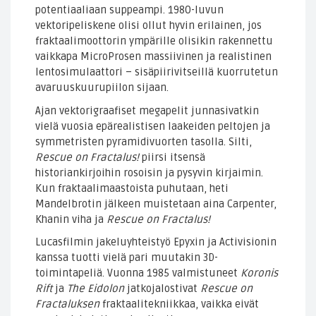
potentiaaliaan suppeampi. 1980-luvun
vektoripeliskene olisi ollut hyvin erilainen, jos
fraktaalimoottorin ympärille olisikin rakennettu
vaikkapa MicroProsen massiivinen ja realistinen
lentosimulaattori – sisäpiirivitseillä kuorrutetun
avaruuskuurupiilon sijaan.
Ajan vektorigraafiset megapelit junnasivatkin
vielä vuosia epärealistisen laakeiden peltojen ja
symmetristen pyramidivuorten tasolla. Silti,
Rescue on Fractalus!
piirsi itsensä
historiankirjoihin rosoisin ja pysyvin kirjaimin.
Kun fraktaalimaastoista puhutaan, heti
Mandelbrotin jälkeen muistetaan aina Carpenter,
Khanin viha ja
Rescue on Fractalus!
Lucasfilmin jakeluyhteistyö Epyxin ja Activisionin
kanssa tuotti vielä pari muutakin 3D-
toimintapeliä. Vuonna 1985 valmistuneet
Koronis
Rift
ja
The Eidolon
jatkojalostivat
Rescue on
Fractaluksen
fraktaalitekniikkaa, vaikka eivät