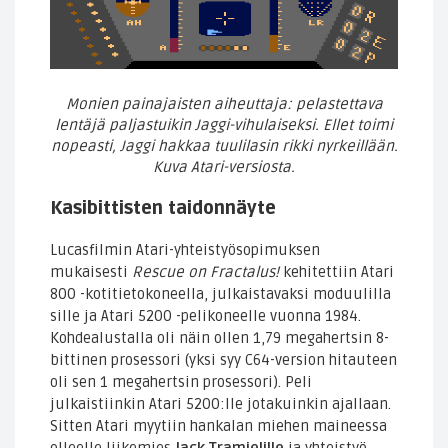
Monien painajaisten aiheuttaja: pelastettava
lentäjä paljastuikin Jaggi-vihulaiseksi. Ellet toimi
nopeasti, Jaggi hakkaa tuulilasin rikki nyrkeillään.
Kuva Atari-versiosta.
Kasibittisten taidonnäyte
Lucasfilmin Atari-yhteistyösopimuksen
mukaisesti
Rescue on Fractalus!
kehitettiin Atari
800 -kotitietokoneella, julkaistavaksi moduulilla
sille ja Atari 5200 -pelikoneelle vuonna 1984.
Kohdealustalla oli näin ollen 1,79 megahertsin 8-
bittinen prosessori (yksi syy C64-version hitauteen
oli sen 1 megahertsin prosessori). Peli
julkaistiinkin Atari 5200:lle jotakuinkin ajallaan.
Sitten Atari myytiin hankalan miehen maineessa
olleelle liikemies
Jack Tramielille
ja yhteistyö