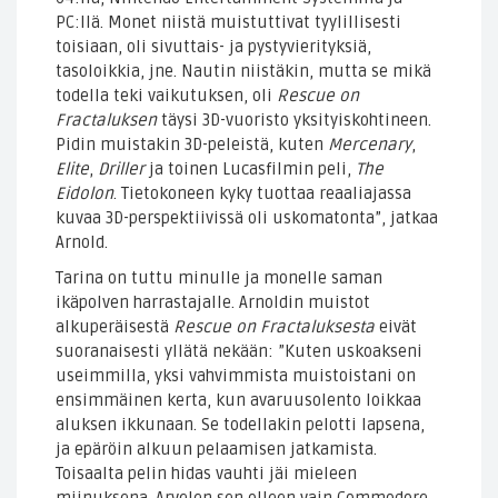
PC:llä. Monet niistä muistuttivat tyylillisesti
toisiaan, oli sivuttais- ja pystyvierityksiä,
tasoloikkia, jne. Nautin niistäkin, mutta se mikä
todella teki vaikutuksen, oli
Rescue on
Fractaluksen
täysi 3D-vuoristo yksityiskohtineen.
Pidin muistakin 3D-peleistä, kuten
Mercenary
,
Elite
,
Driller
ja toinen Lucasfilmin peli,
The
Eidolon
. Tietokoneen kyky tuottaa reaaliajassa
kuvaa 3D-perspektiivissä oli uskomatonta”, jatkaa
Arnold.
Tarina on tuttu minulle ja monelle saman
ikäpolven harrastajalle. Arnoldin muistot
alkuperäisestä
Rescue on Fractaluksesta
eivät
suoranaisesti yllätä nekään: ”Kuten uskoakseni
useimmilla, yksi vahvimmista muistoistani on
ensimmäinen kerta, kun avaruusolento loikkaa
aluksen ikkunaan. Se todellakin pelotti lapsena,
ja epäröin alkuun pelaamisen jatkamista.
Toisaalta pelin hidas vauhti jäi mieleen