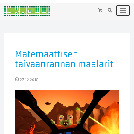
×
Toggl
navig
Matemaattisen
taivaanrannan maalarit
27.12.2018