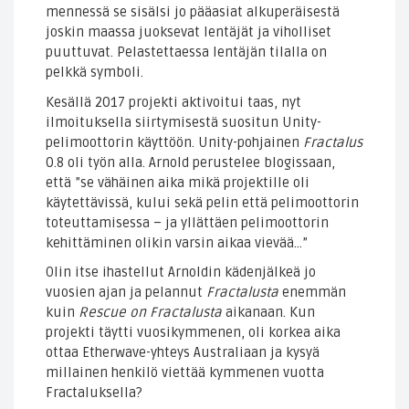
mennessä se sisälsi jo pääasiat alkuperäisestä
joskin maassa juoksevat lentäjät ja viholliset
puuttuvat. Pelastettaessa lentäjän tilalla on
pelkkä symboli.
Kesällä 2017 projekti aktivoitui taas, nyt
ilmoituksella siirtymisestä suositun Unity-
pelimoottorin käyttöön. Unity-pohjainen
Fractalus
0.8 oli työn alla. Arnold perustelee blogissaan,
että ”se vähäinen aika mikä projektille oli
käytettävissä, kului sekä pelin että pelimoottorin
toteuttamisessa – ja yllättäen pelimoottorin
kehittäminen olikin varsin aikaa vievää…”
Olin itse ihastellut Arnoldin kädenjälkeä jo
vuosien ajan ja pelannut
Fractalusta
enemmän
kuin
Rescue on Fractalusta
aikanaan. Kun
projekti täytti vuosikymmenen, oli korkea aika
ottaa Etherwave-yhteys Australiaan ja kysyä
millainen henkilö viettää kymmenen vuotta
Fractaluksella?