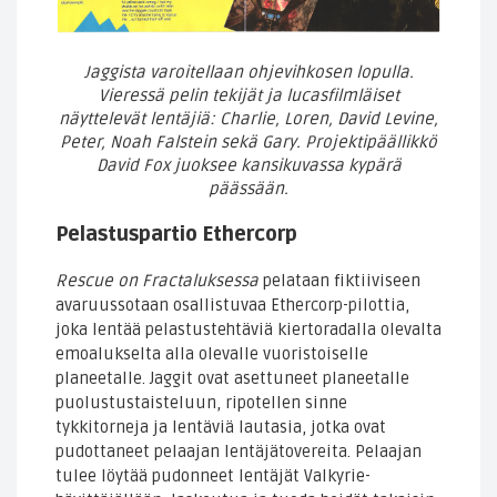
Jaggista varoitellaan ohjevihkosen lopulla.
Vieressä pelin tekijät ja lucasfilmläiset
näyttelevät lentäjiä: Charlie, Loren, David Levine,
Peter, Noah Falstein sekä Gary. Projektipäällikkö
David Fox juoksee kansikuvassa kypärä
päässään.
Pelastuspartio Ethercorp
Rescue on Fractaluksessa
pelataan fiktiiviseen
avaruussotaan osallistuvaa Ethercorp-pilottia,
joka lentää pelastustehtäviä kiertoradalla olevalta
emoalukselta alla olevalle vuoristoiselle
planeetalle. Jaggit ovat asettuneet planeetalle
puolustustaisteluun, ripotellen sinne
tykkitorneja ja lentäviä lautasia, jotka ovat
pudottaneet pelaajan lentäjätovereita. Pelaajan
tulee löytää pudonneet lentäjät Valkyrie-