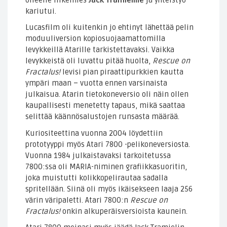
kariutui.
Lucasfilm oli kuitenkin jo ehtinyt lähettää pelin
moduuliversion kopiosuojaamattomilla
levykkeillä Atarille tarkistettavaksi. Vaikka
levykkeistä oli luvattu pitää huolta,
Rescue on
Fractalus!
levisi pian piraattipurkkien kautta
ympäri maan – vuotta ennen varsinaista
julkaisua. Atarin tietokoneversio oli näin ollen
kaupallisesti menetetty tapaus, mikä saattaa
selittää käännösalustojen runsasta määrää.
Kuriositeettina vuonna 2004 löydettiin
prototyyppi myös Atari 7800 -pelikoneversiosta.
Vuonna 1984 julkaistavaksi tarkoitetussa
7800:ssa oli MARIA-niminen grafiikkasuoritin,
joka muistutti kolikkopelirautaa sadalla
spritellään. Siinä oli myös ikäisekseen laaja 256
värin väripaletti. Atari 7800:n
Rescue on
Fractalus!
onkin alkuperäisversioista kaunein.