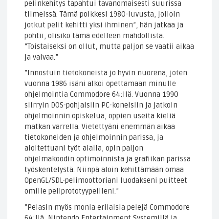
pelinkehitys tapahtui tavanomaisesti suurissa
tiimeissä. Tämä poikkesi 1980-luvusta, jolloin
jotkut pelit kehitti yksi ihminen”, hän jatkaa ja
pohtii, olisiko tämä edelleen mahdollista.
”Toistaiseksi on ollut, mutta paljon se vaatii aikaa
ja vaivaa.”
”Innostuin tietokoneista jo hyvin nuorena, joten
vuonna 1986 isäni alkoi opettamaan minulle
ohjelmointia Commodore 64:llä. Vuonna 1990
siirryin DOS-pohjaisiin PC-koneisiin ja jatkoin
ohjelmoinnin opiskelua, oppien useita kieliä
matkan varrella. Vietettyäni enemmän aikaa
tietokoneiden ja ohjelmoinnin parissa, ja
aloitettuani työt alalla, opin paljon
ohjelmakoodin optimoinnista ja grafiikan parissa
työskentelystä. Niinpä aloin kehittämään omaa
OpenGL/SDL-pelimoottoriani luodakseni puitteet
omille peliprototyypeilleni.”
”Pelasin myös monia erilaisia pelejä Commodore
64:llä, Nintendo Entertainment Systemillä ja