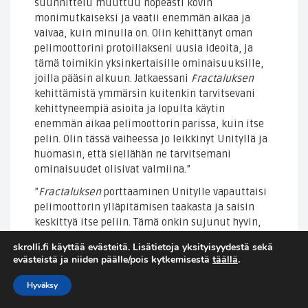
suunnittelu muuttuu nopeasti kovin
monimutkaiseksi ja vaatii enemmän aikaa ja
vaivaa, kuin minulla on. Olin kehittänyt oman
pelimoottorini protoillakseni uusia ideoita, ja
tämä toimikin yksinkertaisille ominaisuuksille,
joilla pääsin alkuun. Jatkaessani
Fractaluksen
kehittämistä ymmärsin kuitenkin tarvitsevani
kehittyneempiä asioita ja lopulta käytin
enemmän aikaa pelimoottorin parissa, kuin itse
pelin. Olin tässä vaiheessa jo leikkinyt Unityllä ja
huomasin, että siellähän ne tarvitsemani
ominaisuudet olisivat valmiina.”
”
Fractaluksen
porttaaminen Unitylle vapauttaisi
pelimoottorin ylläpitämisen taakasta ja saisin
keskittyä itse peliin. Tämä onkin sujunut hyvin,
joskin kesti hetken oppia Unityn niksit – asiat
skrolli.fi käyttää evästeitä. Lisätietoja yksityisyydestä sekä
helpottuivat huomattavasti, kun maltoin käydä
evästeistä ja niiden päälle/pois kytkemisestä
täällä
.
lävitse muutamia heidän opetusprojektejaan.
Jahka opin miten Unity haluaa asiat esitettävän,
Hyväksy
oman pelimoottorini konseptien siirtäminen