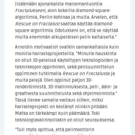
lisäämään ajonaikaista maisemanluontia
Fractalukseen
, aion kokeilla diamond-square-
algoritmia, Perlin-kohinaa ja muita. Arvelen, että
Rescue on Fractalus!
saattaa käyttää diamond-
square-algoritmia. Odotukseni on, että se näyttää
muita enemmän alkuperäisen pelin kaltaiselta.”
Arnoldin motivaatiot ovatkin samankaltaisia kuin
monilla harrasteprojekteilla. ”Minulle hauskinta
on ollut 3D-peleissä käytettyjen teknologioiden ja
tekniikkojen oppiminen, sekä pelisuunnittelun
oppiminen tutkimalla
Rescue on Fractalusta
ja
muita pelejä. Olen oppinut paljon 3D-
renderöinnistä, 3D-mallinnuksesta, peli-, ääni- ja
graafisesta suunnittelusta sekä ohjelmoinnista.”
Tässä lienee samalla vastaus siihen, miksi
harrasteprojekti on kestänyt niinkin pitkään.
Matka on tärkeämpi kuin päämäärä. Toki
teknologiavalinnoillakin on ollut seurauksensa.
”Tuli myös opittua, että pelimoottorin