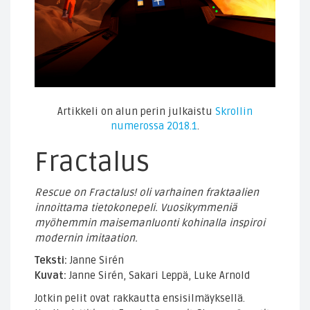
Artikkeli on alun perin julkaistu
Skrollin
numerossa 2018.1
.
Fractalus
Rescue on Fractalus! oli varhainen fraktaalien
innoittama tietokonepeli. Vuosikymmeniä
myöhemmin maisemanluonti kohinalla inspiroi
modernin imitaation.
Teksti:
Janne Sirén
Kuvat:
Janne Sirén, Sakari Leppä, Luke Arnold
Jotkin pelit ovat rakkautta ensisilmäyksellä.