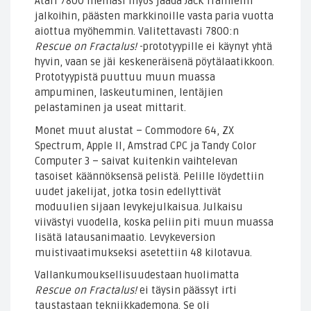
Atari 7800 meinasi myös jäädä Jack Tramielin
jalkoihin, päästen markkinoille vasta paria vuotta
aiottua myöhemmin. Valitettavasti 7800:n
Rescue on Fractalus!
-prototyypille ei käynyt yhtä
hyvin, vaan se jäi keskeneräisenä pöytälaatikkoon.
Prototyypistä puuttuu muun muassa
ampuminen, laskeutuminen, lentäjien
pelastaminen ja useat mittarit.
Monet muut alustat – Commodore 64, ZX
Spectrum, Apple II, Amstrad CPC ja Tandy Color
Computer 3 – saivat kuitenkin vaihtelevan
tasoiset käännöksensä pelistä. Pelille löydettiin
uudet jakelijat, jotka tosin edellyttivät
moduulien sijaan levykejulkaisua. Julkaisu
viivästyi vuodella, koska peliin piti muun muassa
lisätä latausanimaatio. Levykeversion
muistivaatimukseksi asetettiin 48 kilotavua.
Vallankumouksellisuudestaan huolimatta
Rescue on Fractalus!
ei täysin päässyt irti
taustastaan tekniikkademona. Se oli