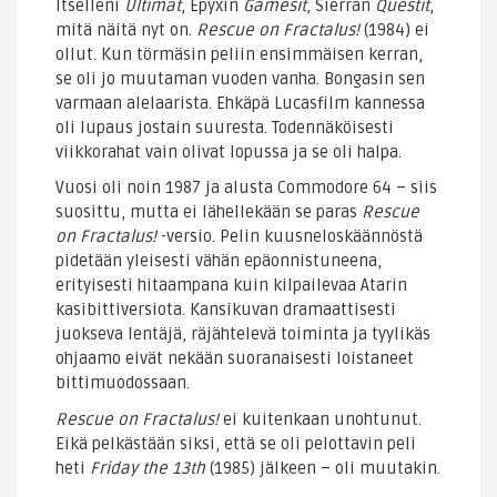
Itselleni
Ultimat
, Epyxin
Gamesit
, Sierran
Questit
,
mitä näitä nyt on.
Rescue on Fractalus!
(1984) ei
ollut. Kun törmäsin peliin ensimmäisen kerran,
se oli jo muutaman vuoden vanha. Bongasin sen
varmaan alelaarista. Ehkäpä Lucasfilm kannessa
oli lupaus jostain suuresta. Todennäköisesti
viikkorahat vain olivat lopussa ja se oli halpa.
Vuosi oli noin 1987 ja alusta Commodore 64 – siis
suosittu, mutta ei lähellekään se paras
Rescue
on Fractalus!
-versio. Pelin kuusneloskäännöstä
pidetään yleisesti vähän epäonnistuneena,
erityisesti hitaampana kuin kilpailevaa Atarin
kasibittiversiota. Kansikuvan dramaattisesti
juokseva lentäjä, räjähtelevä toiminta ja tyylikäs
ohjaamo eivät nekään suoranaisesti loistaneet
bittimuodossaan.
Rescue on Fractalus!
ei kuitenkaan unohtunut.
Eikä pelkästään siksi, että se oli pelottavin peli
heti
Friday the 13th
(1985) jälkeen – oli muutakin.