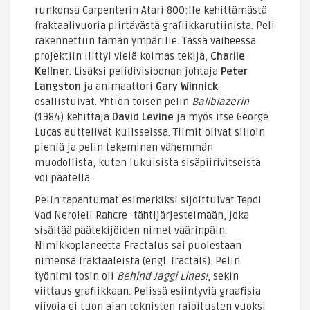
runkonsa Carpenterin Atari 800:lle kehittämästä
fraktaalivuoria piirtävästä grafiikkarutiinista. Peli
rakennettiin tämän ympärille. Tässä vaiheessa
projektiin liittyi vielä kolmas tekijä,
Charlie
Kellner
. Lisäksi pelidivisioonan johtaja
Peter
Langston
ja animaattori
Gary Winnick
osallistuivat. Yhtiön toisen pelin
Ballblazerin
(1984) kehittäjä
David Levine
ja myös itse George
Lucas auttelivat kulisseissa. Tiimit olivat silloin
pieniä ja pelin tekeminen vähemmän
muodollista, kuten lukuisista sisäpiirivitseistä
voi päätellä.
Pelin tapahtumat esimerkiksi sijoittuivat Tepdi
Vad Neroleil Rahcre -tähtijärjestelmään, joka
sisältää päätekijöiden nimet väärinpäin.
Nimikkoplaneetta Fractalus sai puolestaan
nimensä fraktaaleista (engl. fractals). Pelin
työnimi tosin oli
Behind Jaggi Lines!
, sekin
viittaus grafiikkaan. Pelissä esiintyviä graafisia
viivoja ei tuon ajan teknisten rajoitusten vuoksi