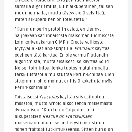
erikseen. Haluaisin, että peli luo maaston
samalla algoritmilla, kuin alkuperäinen, tai sen
muunnelmalla, mutta täytyy vielä selvittää,
miten alkuperäinen on toteutettu.”
”Kun alun perin protoilin asiaa, en tiennyt
paljoakaan satunnaisesta maiseman luomisesta.
Loin korkeuskartan GIMPin Create-valikosta
löytyvällä Flatland-skriptillä.
Fractalus
käyttää
edelleen tätä karttaa. En ole varma Flatlandin
algoritmista, mutta sisäisesti se käyttää Solid
Noise -toimintoa, jonka tuotos matalimmalla
tarkkuustasolla muistuttaa Perlin-kohinaa. Olen
sittemmin ohjelmoinut erillisiä kokeiluja myös
Perlin-kohinalla.”
Toistaiseksi
Fractalus
käyttää siis esiluotua
maastoa, mutta Arnold alkoo tehdä maisemasta
dynaamisen: ”Kun Loren Carpenter teki
alkuperäisen
Rescue on Fractaluksen
maisemanluonnin, se on tietysti perustunut
hänen fraktaalitutkimukseensa. Sitten kun alan