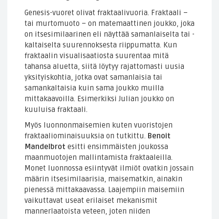
Genesis-vuoret olivat fraktaalivuoria. Fraktaali –
tai murtomuoto – on matemaattinen joukko, joka
on itsesimilaarinen eli näyttää samanlaiselta tai -
kaltaiselta suurennoksesta riippumatta. Kun
fraktaalin visualisaatiosta suurentaa mitä
tahansa aluetta, siitä löytyy rajattomasti uusia
yksityiskohtia, jotka ovat samanlaisia tai
samankaltaisia kuin sama joukko muilla
mittakaavoilla. Esimerkiksi Julian joukko on
kuuluisa fraktaali.
Myös luonnonmaisemien kuten vuoristojen
fraktaaliominaisuuksia on tutkittu.
Benoit
Mandelbrot
esitti ensimmäisten joukossa
maanmuotojen mallintamista fraktaaleilla.
Monet luonnossa esiintyvät ilmiöt ovatkin jossain
määrin itsesimilaarisia, maisematkin, ainakin
pienessä mittakaavassa. Laajempiin maisemiin
vaikuttavat useat erilaiset mekanismit
mannerlaatoista veteen, joten niiden