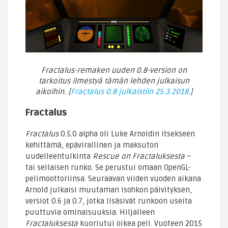
Fractalus-remaken uuden 0.8-version on
tarkoitus ilmestyä tämän lehden julkaisun
aikoihin. [
Fractalus 0.8 julkaistiin 25.3.2018.
]
Fractalus
Fractalus
0.5.0 alpha oli Luke Arnoldin itsekseen
kehittämä, epävirallinen ja maksuton
uudelleentulkinta
Rescue on Fractaluksesta
–
tai sellaisen runko. Se perustui omaan OpenGL-
pelimoottoriinsa. Seuraavan viiden vuoden aikana
Arnold julkaisi muutaman isohkon päivityksen,
versiot 0.6 ja 0.7, jotka lisäsivät runkoon useita
puuttuvia ominaisuuksia. Hiljalleen
Fractaluksesta
kuoriutui oikea peli. Vuoteen 2015