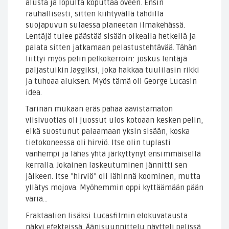
alusta ja lopulta koputtaa oveen. Ensin
rauhallisesti, sitten kiihtyvällä tahdilla
suojapuvun sulaessa planeetan ilmakehässä.
Lentäjä tulee päästää sisään oikealla hetkellä ja
palata sitten jatkamaan pelastustehtävää. Tähän
liittyi myös pelin pelkokerroin: joskus lentäjä
paljastuikin Jaggiksi, joka hakkaa tuulilasin rikki
ja tuhoaa aluksen. Myös tämä oli George Lucasin
idea.
Tarinan mukaan eräs pahaa aavistamaton
viisivuotias oli juossut ulos kotoaan kesken pelin,
eikä suostunut palaamaan yksin sisään, koska
tietokoneessa oli hirviö. Itse olin tuplasti
vanhempi ja lähes yhtä järkyttynyt ensimmäisellä
kerralla. Jokainen laskeutuminen jännitti sen
jälkeen. Itse ”hirviö” oli lähinnä koominen, mutta
yllätys mojova. Myöhemmin oppi kyttäämään pään
väriä…
Fraktaalien lisäksi Lucasfilmin elokuvatausta
näkyi efekteissä. Äänisuunnittelu näytteli pelissä