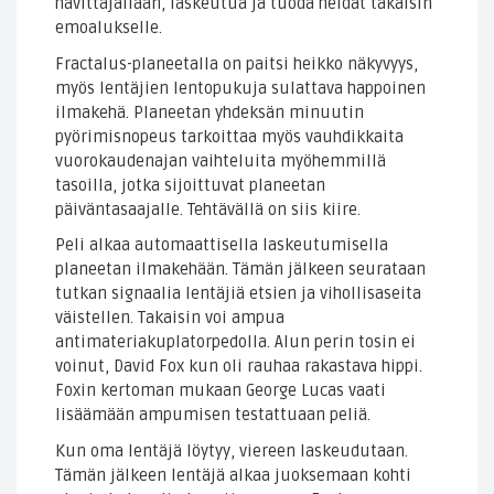
hävittäjällään, laskeutua ja tuoda heidät takaisin
emoalukselle.
Fractalus-planeetalla on paitsi heikko näkyvyys,
myös lentäjien lentopukuja sulattava happoinen
ilmakehä. Planeetan yhdeksän minuutin
pyörimisnopeus tarkoittaa myös vauhdikkaita
vuorokaudenajan vaihteluita myöhemmillä
tasoilla, jotka sijoittuvat planeetan
päiväntasaajalle. Tehtävällä on siis kiire.
Peli alkaa automaattisella laskeutumisella
planeetan ilmakehään. Tämän jälkeen seurataan
tutkan signaalia lentäjiä etsien ja vihollisaseita
väistellen. Takaisin voi ampua
antimateriakuplatorpedolla. Alun perin tosin ei
voinut, David Fox kun oli rauhaa rakastava hippi.
Foxin kertoman mukaan George Lucas vaati
lisäämään ampumisen testattuaan peliä.
Kun oma lentäjä löytyy, viereen laskeudutaan.
Tämän jälkeen lentäjä alkaa juoksemaan kohti