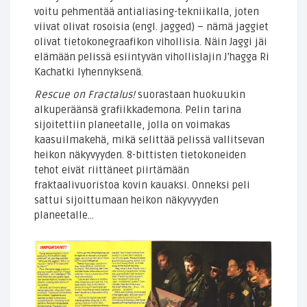
voitu pehmentää antialiasing-tekniikalla, joten
viivat olivat rosoisia (engl. jagged) – nämä jaggiet
olivat tietokonegraafikon vihollisia. Näin Jaggi jäi
elämään pelissä esiintyvän vihollislajin J’hagga Ri
Kachatki lyhennyksenä.
Rescue on Fractalus!
suorastaan huokuukin
alkuperäänsä grafiikkademona. Pelin tarina
sijoitettiin planeetalle, jolla on voimakas
kaasuilmakehä, mikä selittää pelissä vallitsevan
heikon näkyvyyden. 8-bittisten tietokoneiden
tehot eivät riittäneet piirtämään
fraktaalivuoristoa kovin kauaksi. Onneksi peli
sattui sijoittumaan heikon näkyvyyden
planeetalle…