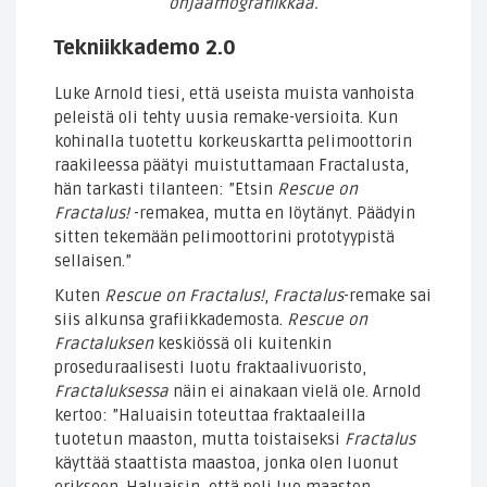
ohjaamografiikkaa.
Tekniikkademo 2.0
Luke Arnold tiesi, että useista muista vanhoista
peleistä oli tehty uusia remake-versioita. Kun
kohinalla tuotettu korkeuskartta pelimoottorin
raakileessa päätyi muistuttamaan Fractalusta,
hän tarkasti tilanteen: ”Etsin
Rescue on
Fractalus!
-remakea, mutta en löytänyt. Päädyin
sitten tekemään pelimoottorini prototyypistä
sellaisen.”
Kuten
Rescue on Fractalus!
,
Fractalus
-remake sai
siis alkunsa grafiikkademosta.
Rescue on
Fractaluksen
keskiössä oli kuitenkin
proseduraalisesti luotu fraktaalivuoristo,
Fractaluksessa
näin ei ainakaan vielä ole. Arnold
kertoo: ”Haluaisin toteuttaa fraktaaleilla
tuotetun maaston, mutta toistaiseksi
Fractalus
käyttää staattista maastoa, jonka olen luonut