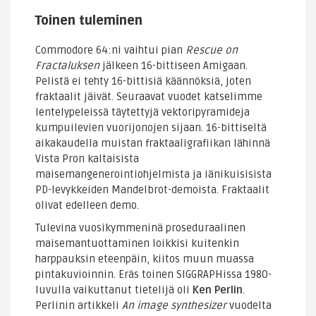
Toinen tuleminen
Commodore 64:ni vaihtui pian
Rescue on
Fractaluksen
jälkeen 16-bittiseen Amigaan.
Pelistä ei tehty 16-bittisiä käännöksiä, joten
fraktaalit jäivät. Seuraavat vuodet katselimme
lentelypeleissä täytettyjä vektoripyramideja
kumpuilevien vuorijonojen sijaan. 16-bittiseltä
aikakaudella muistan fraktaaligrafiikan lähinnä
Vista Pron kaltaisista
maisemangenerointiohjelmista ja iänikuisisista
PD-levykkeiden Mandelbrot-demoista. Fraktaalit
olivat edelleen demo.
Tulevina vuosikymmeninä proseduraalinen
maisemantuottaminen loikkisi kuitenkin
harppauksin eteenpäin, kiitos muun muassa
pintakuvioinnin. Eräs toinen SIGGRAPHissa 1980-
luvulla vaikuttanut tietelijä oli
Ken Perlin
.
Perlinin artikkeli
An image synthesizer
vuodelta