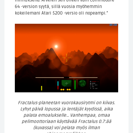
miinuksena. Arvelen sen olleen vain Commodore
64 -version syytä, sillä vuosia myöhemmin
kokeilemani Atari 5200 -versio oli nopeampi.”
Fractalus-planeetan vuorokausirytmi on kiivas.
Lyhyt päivä lopussa ja lentäjät kyydissä, aika
palata emoalukselle… Vanhempaa, omaa
pelimoottoriaan käyttävää Fractalus 0.7:ää
(kuvassa) voi pelata myös ilman