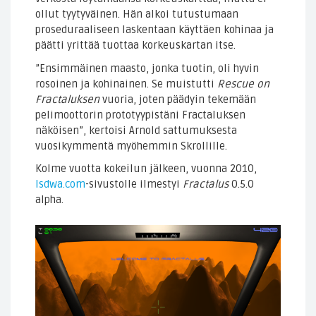
ollut tyytyväinen. Hän alkoi tutustumaan
proseduraaliseen laskentaan käyttäen kohinaa ja
päätti yrittää tuottaa korkeuskartan itse.
”Ensimmäinen maasto, jonka tuotin, oli hyvin
rosoinen ja kohinainen. Se muistutti
Rescue on
Fractaluksen
vuoria, joten päädyin tekemään
pelimoottorin prototyypistäni Fractaluksen
näköisen”, kertoisi Arnold sattumuksesta
vuosikymmentä myöhemmin Skrollille.
Kolme vuotta kokeilun jälkeen, vuonna 2010,
lsdwa.com
-sivustolle ilmestyi
Fractalus
0.5.0
alpha.