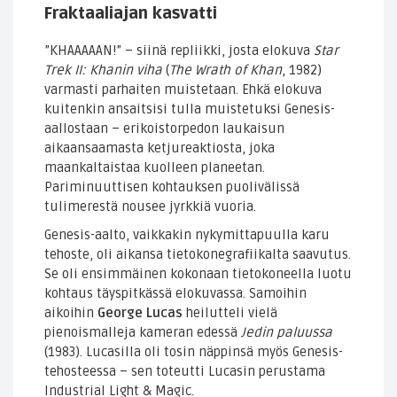
Fraktaaliajan kasvatti
”KHAAAAAN!” – siinä repliikki, josta elokuva
Star
Trek II: Khanin viha
(
The Wrath of Khan
, 1982)
varmasti parhaiten muistetaan. Ehkä elokuva
kuitenkin ansaitsisi tulla muistetuksi Genesis-
aallostaan – erikoistorpedon laukaisun
aikaansaamasta ketjureaktiosta, joka
maankaltaistaa kuolleen planeetan.
Pariminuuttisen kohtauksen puolivälissä
tulimerestä nousee jyrkkiä vuoria.
Genesis-aalto, vaikkakin nykymittapuulla karu
tehoste, oli aikansa tietokonegrafiikalta saavutus.
Se oli ensimmäinen kokonaan tietokoneella luotu
kohtaus täyspitkässä elokuvassa. Samoihin
aikoihin
George Lucas
heilutteli vielä
pienoismalleja kameran edessä
Jedin paluussa
(1983). Lucasilla oli tosin näppinsä myös Genesis-
tehosteessa – sen toteutti Lucasin perustama
Industrial Light & Magic.