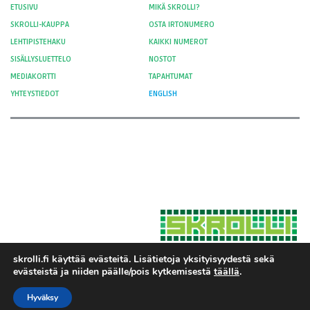
ETUSIVU
MIKÄ SKROLLI?
SKROLLI-KAUPPA
OSTA IRTONUMERO
LEHTIPISTEHAKU
KAIKKI NUMEROT
SISÄLLYSLUETTELO
NOSTOT
MEDIAKORTTI
TAPAHTUMAT
YHTEYSTIEDOT
ENGLISH
skrolli.fi käyttää evästeitä. Lisätietoja yksityisyydestä sekä
evästeistä ja niiden päälle/pois kytkemisestä
täällä
.
Hosted by Moment Digital
© 2012-
Yksityisyys ja evästeet
2026 Skrolli
Hyväksy
Tietosuojaseloste