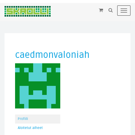
×
Toggl
navig
caedmonvaloniah
Profiili
Aloitetut aiheet