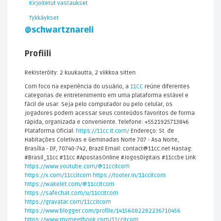
Kirjoitetut vastaukset
Tykkäykset
@schwartznareli
Profiili
Rekisteröity: 2 kuukautta, 2 viikkoa sitten
Com foco na experiência do usuário, a
11CC
reúne diferentes
categorias de entretenimento em uma plataforma estável e
fácil de usar. Seja pelo computador ou pelo celular, os
jogadores podem acessar seus conteúdos favoritos de forma
rápida, organizada e conveniente. Telefone: +5521925713846
Plataforma Oficial:
https://11cc.it.com/
Endereço: St. de
Habitações Coletivas e Geminadas Norte 707 - Asa Norte,
Brasília - DF, 70740-742, Brazil Email: contact@11cc.net Hastag:
#Brasil_11cc #11cc #ApostasOnline #JogosDigitais #11ccbe Link
https://www.youtube.com/@11ccitcom
https://x.com/11ccitcom
https://tooter.in/11ccitcom
https://wakelet.com/@11ccitcom
https://safechat.com/u/11ccitcom
https://gravatar.com/11ccitcom
https://www.blogger.com/profile/14156082282236710456
https://www.mymeetbook.com/11ccitcom