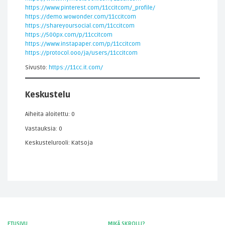
https://www.pinterest.com/11ccitcom/_profile/
https://demo.wowonder.com/11ccitcom
https://shareyoursocial.com/11ccitcom
https://500px.com/p/11ccitcom
https://www.instapaper.com/p/11ccitcom
https://protocol.ooo/ja/users/11ccitcom
Sivusto:
https://11cc.it.com/
Keskustelu
Aiheita aloitettu: 0
Vastauksia: 0
Keskustelurooli: Katsoja
ETUSIVU
MIKÄ SKROLLI?