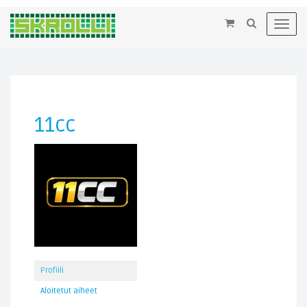
×
Toggl
navig
11cc
Profiili
Aloitetut aiheet