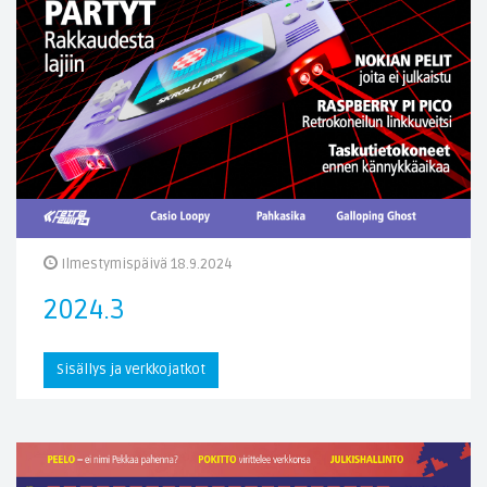
Ilmestymispäivä 18.9.2024
2024.3
Sisällys ja verkkojatkot