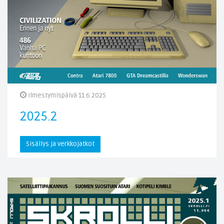
Ilmestymispäivä 11.6.2025
2025.2
Sisällys ja verkkojatkot