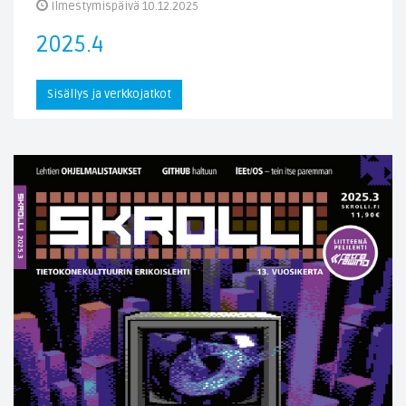
Ilmestymispäivä 10.12.2025
2025.4
Sisällys ja verkkojatkot