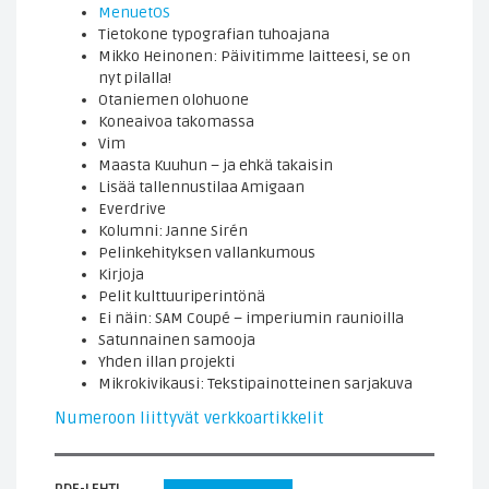
MenuetOS
Tietokone typografian tuhoajana
Mikko Heinonen: Päivitimme laitteesi, se on
nyt pilalla!
Otaniemen olohuone
Koneaivoa takomassa
Vim
Maasta Kuuhun – ja ehkä takaisin
Lisää tallennustilaa Amigaan
Everdrive
Kolumni: Janne Sirén
Pelinkehityksen vallankumous
Kirjoja
Pelit kulttuuriperintönä
Ei näin: SAM Coupé – imperiumin raunioilla
Satunnainen samooja
Yhden illan projekti
Mikrokivikausi: Tekstipainotteinen sarjakuva
Numeroon liittyvät verkkoartikkelit
PDF-LEHTI