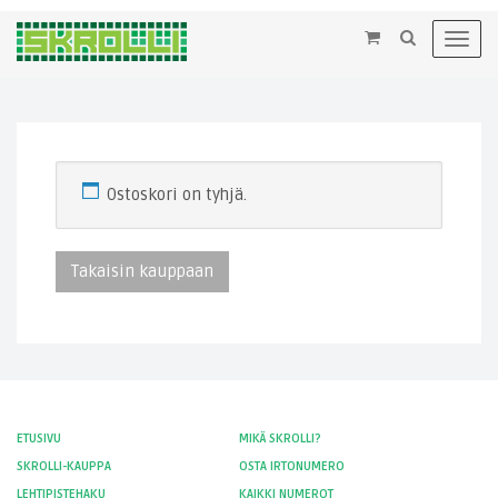
×
Toggl
navig
Ostoskori on tyhjä.
Takaisin kauppaan
ETUSIVU
MIKÄ SKROLLI?
SKROLLI-KAUPPA
OSTA IRTONUMERO
LEHTIPISTEHAKU
KAIKKI NUMEROT