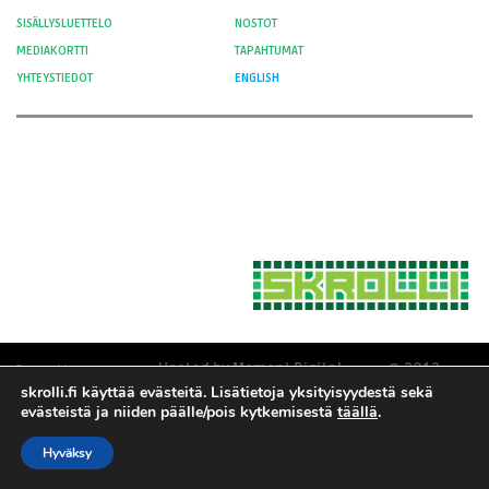
SISÄLLYSLUETTELO
NOSTOT
MEDIAKORTTI
TAPAHTUMAT
YHTEYSTIEDOT
ENGLISH
Hosted by Moment Digital
© 2012-
skrolli.fi käyttää evästeitä. Lisätietoja yksityisyydestä sekä
Yksityisyys ja evästeet
2026 Skrolli
evästeistä ja niiden päälle/pois kytkemisestä
täällä
.
Tietosuojaseloste
Hyväksy