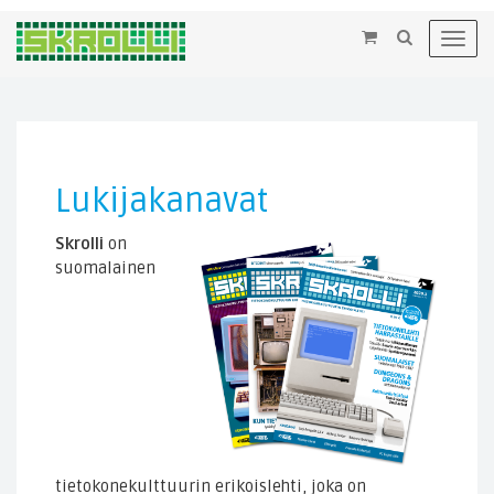
×
Toggl
navig
Lukijakanavat
Skrolli
on
suomalainen
tietokonekulttuurin erikoislehti, joka on