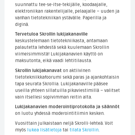
suunnattu tee-se-itse-tekijälle, koodaajalle,
elektroniikan rakentelijalle, pelaajalle – uuden ja
vanhan tietotekniikan ystävälle. Paperilla ja
diginä.
Tervetuloa Skrollin lukijakanaville
keskustelemaan tietotekniikasta, antamaan
palautetta lehdestä sekä kuulemaan Skrollin
viimeisimmistä! Lukijakanavien käyttö on
maksutonta, eikä vaadi lehtitilausta.
Skrollin lukijakanavat
on aktiivinen
tietotekniikkafoorumi sekä paras ja ajankohtaisin
tapa seurata Skrollia. Lukijakanaville pääsee
useilla yhteen sillatuilla pikaviestimillä – valitset
vain itsellesi sopivimman reitin alta.
Lukijakanavien moderointiprotokolla ja säännöt
on luotu yhdessä moderointitiimin kesken.
Vuosittain julkaistaan neljä Skrolli-lehteä. Voit
myös
lukea lisätietoja
tai
tilata Skrollin
.