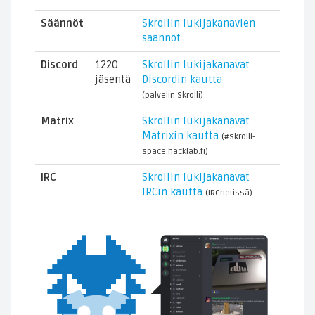
Säännöt
Skrollin lukijakanavien
säännöt
Discord
1220
Skrollin lukijakanavat
jäsentä
Discordin kautta
(palvelin Skrolli)
Matrix
Skrollin lukijakanavat
Matrixin kautta
(#skrolli-
space:hacklab.fi)
IRC
Skrollin lukijakanavat
IRCin kautta
(IRCnetissä)