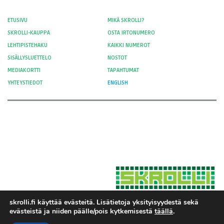
ETUSIVU
MIKÄ SKROLLI?
SKROLLI-KAUPPA
OSTA IRTONUMERO
LEHTIPISTEHAKU
KAIKKI NUMEROT
SISÄLLYSLUETTELO
NOSTOT
MEDIAKORTTI
TAPAHTUMAT
YHTEYSTIEDOT
ENGLISH
skrolli.fi käyttää evästeitä. Lisätietoja yksityisyydestä sekä
evästeistä ja niiden päälle/pois kytkemisestä
täällä
.
Hosted by Moment Digital
© 2012-