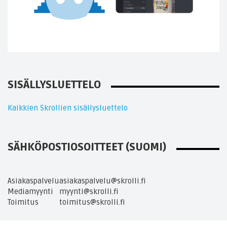
SISÄLLYSLUETTELO
Kaikkien Skrollien sisällysluettelo
SÄHKÖPOSTIOSOITTEET (SUOMI)
Asiakaspalvelu
asiakaspalvelu@skrolli.fi
Mediamyynti
myynti@skrolli.fi
Toimitus
toimitus@skrolli.fi