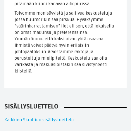
pitämään kiinni kanavan aihepiirissä.
Toivomme monisävyistä ja sallivaa keskusteluja
jossa huumorikin saa pirskua. Hyväksymme
”väärinharrastamisen” ilot eli sen, että jokaisella
on omat makunsa ja preferenssinsä.
Ymmärrämme että kaksi aivan yhtä osaavaa
ihmistä voivat päätyä hyvin erilaisiin
johtopäätöksiin. Arvostamme faktoja ja
perusteltuja mielipiteitä. Keskustelu saa olla
värikästä ja makuasioistakin saa sivistyneesti
kiistellä.
SISÄLLYSLUETTELO
Kaikkien Skrollien sisällysluettelo