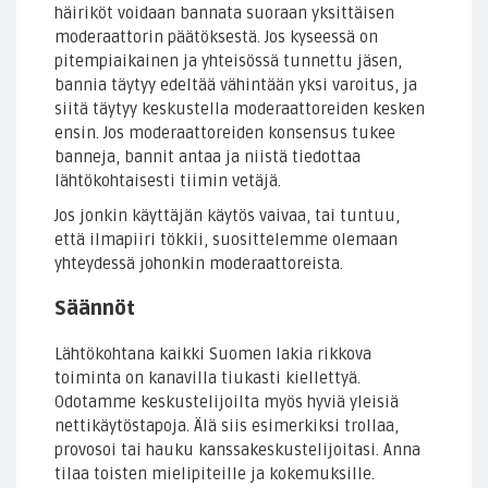
häiriköt voidaan bannata suoraan yksittäisen
moderaattorin päätöksestä. Jos kyseessä on
pitempiaikainen ja yhteisössä tunnettu jäsen,
bannia täytyy edeltää vähintään yksi varoitus, ja
siitä täytyy keskustella moderaattoreiden kesken
ensin. Jos moderaattoreiden konsensus tukee
banneja, bannit antaa ja niistä tiedottaa
lähtökohtaisesti tiimin vetäjä.
Jos jonkin käyttäjän käytös vaivaa, tai tuntuu,
että ilmapiiri tökkii, suosittelemme olemaan
yhteydessä johonkin moderaattoreista.
Säännöt
Lähtökohtana kaikki Suomen lakia rikkova
toiminta on kanavilla tiukasti kiellettyä.
Odotamme keskustelijoilta myös hyviä yleisiä
nettikäytöstapoja. Älä siis esimerkiksi trollaa,
provosoi tai hauku kanssakeskustelijoitasi. Anna
tilaa toisten mielipiteille ja kokemuksille.