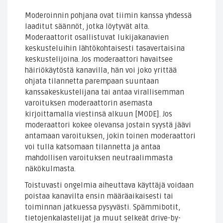
Moderoinnin pohjana ovat tiimin kanssa yhdessä
laaditut säännöt, jotka löytyvät alta.
Moderaattorit osallistuvat lukijakanavien
keskusteluihin lähtökohtaisesti tasavertaisina
keskustelijoina. Jos moderaattori havaitsee
häiriökäytöstä kanavilla, hän voi joko yrittää
ohjata tilannetta parempaan suuntaan
kanssakeskustelijana tai antaa virallisemman
varoituksen moderaattorin asemasta
kirjoittamalla viestinsä alkuun [MODE]. Jos
moderaattori kokee olevansa jostain syystä jäävi
antamaan varoituksen, jokin toinen moderaattori
voi tulla katsomaan tilannetta ja antaa
mahdollisen varoituksen neutraalimmasta
näkökulmasta.
Toistuvasti ongelmia aiheuttava käyttäjä voidaan
poistaa kanavilta ensin määräaikaisesti tai
toiminnan jatkuessa pysyvästi. Spämmibotit,
tietojenkalastelijat ja muut selkeät drive-by-