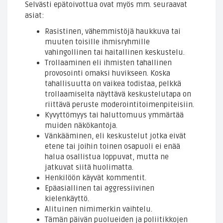
Selvästi epätoivottua ovat myös mm. seuraavat
asiat:
Rasistinen, vähemmistöjä haukkuva tai
muuten toisille ihmisryhmille
vahingollinen tai haitallinen keskustelu.
Trollaaminen eli ihmisten tahallinen
provosointi omaksi huvikseen. Koska
tahallisuutta on vaikea todistaa, pelkkä
trollaamiselta näyttävä keskustelutapa on
riittävä peruste moderointitoimenpiteisiin.
Kyvyttömyys tai haluttomuus ymmärtää
muiden näkökantoja.
Vänkääminen, eli keskustelut jotka eivät
etene tai joihin toinen osapuoli ei enää
halua osallistua loppuvat, mutta ne
jatkuvat siitä huolimatta.
Henkilöön käyvät kommentit.
Epäasiallinen tai aggressiivinen
kielenkäyttö.
Alituinen nimimerkin vaihtelu.
Tämän päivän puolueiden ja poliitikkojen