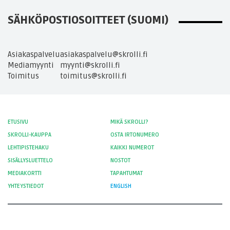
SÄHKÖPOSTIOSOITTEET (SUOMI)
Asiakaspalvelu
asiakaspalvelu@skrolli.fi
Mediamyynti
myynti@skrolli.fi
Toimitus
toimitus@skrolli.fi
ETUSIVU
MIKÄ SKROLLI?
SKROLLI-KAUPPA
OSTA IRTONUMERO
LEHTIPISTEHAKU
KAIKKI NUMEROT
SISÄLLYSLUETTELO
NOSTOT
MEDIAKORTTI
TAPAHTUMAT
YHTEYSTIEDOT
ENGLISH