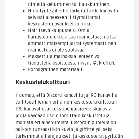
nimeltä kehuminen tai haukkuminen.
Nimetyille aiheille tarkoitetuille kanaville
selvästi aiheeseen liittymättömät
keskustelunavaukset ja linkit
Häiritsevä kaupustelu. Omia
harrasteprojekteja saa mainostaa, mutta
ammattimaisempi ja/tai systemaattinen
mainostus ei ole suotavaa.
Maksettuja mainoksia lehteen voi
tiedustella osoitteesta myynti@skrolli.fi.
Pornografinen materiaali.
Keskustelukulttuuri
Huomaa, että Discord-kanavilla ja IRC-kanavilla
vallitsee hieman erilainen keskustelukulttuuri.
IRC-kanavat ovat tekstipohjaisia yleiskanavia,
joilla käydään usein lomittain keskusteluja
monista eri aihepiireistä. Discordin puolella on
paikoin runsaastikin kuvia ja giffittelyä, sekä
tarkemmat aiherajaukset, ja keskustelut pyritään