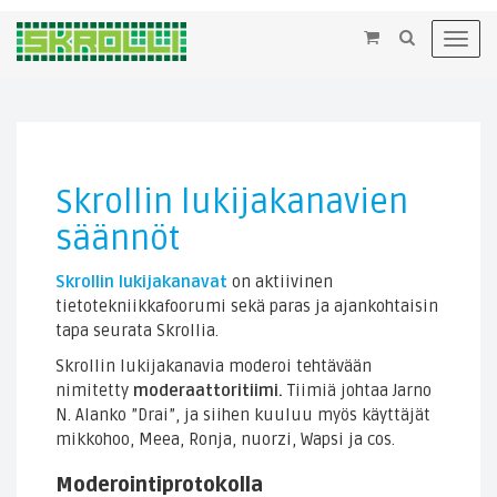
×
Toggl
navig
Skrollin lukijakanavien
säännöt
Skrollin lukijakanavat
on aktiivinen
tietotekniikkafoorumi sekä paras ja ajankohtaisin
tapa seurata Skrollia.
Skrollin lukijakanavia moderoi tehtävään
nimitetty
moderaattoritiimi.
Tiimiä johtaa Jarno
N. Alanko ”Drai”, ja siihen kuuluu myös käyttäjät
mikkohoo, Meea, Ronja, nuorzi, Wapsi ja cos.
Moderointiprotokolla