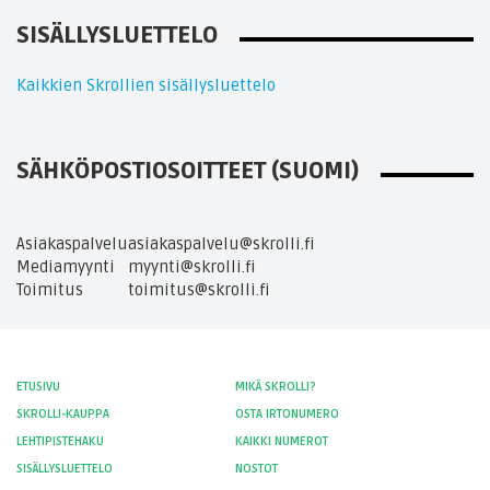
SISÄLLYSLUETTELO
Kaikkien Skrollien sisällysluettelo
SÄHKÖPOSTIOSOITTEET (SUOMI)
Asiakaspalvelu
asiakaspalvelu@skrolli.fi
Mediamyynti
myynti@skrolli.fi
Toimitus
toimitus@skrolli.fi
ETUSIVU
MIKÄ SKROLLI?
SKROLLI-KAUPPA
OSTA IRTONUMERO
LEHTIPISTEHAKU
KAIKKI NUMEROT
SISÄLLYSLUETTELO
NOSTOT