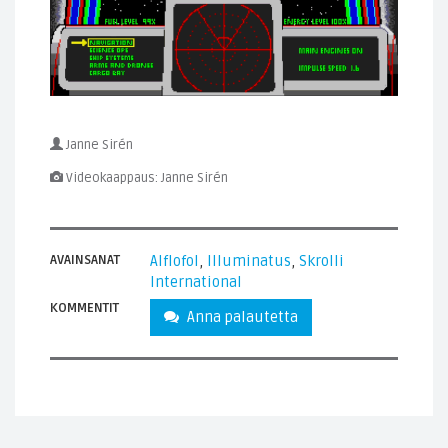
Janne Sirén
Videokaappaus: Janne Sirén
AVAINSANAT
Alflofol
,
Illuminatus
,
Skrolli
International
KOMMENTIT
Anna palautetta