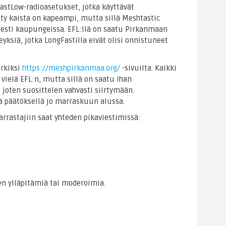
eFastLow-radioasetukset, jotka käyttävät
ty kaista on kapeampi, mutta sillä Meshtastic
esti kaupungeissa. EFL:llä on saatu Pirkanmaan
yksiä, jotka LongFastilla eivät olisi onnistuneet
erkiksi
https://meshpirkanmaa.org/
-sivuilta. Kaikki
 vielä EFL:n, mutta sillä on saatu ihan
 joten suosittelen vahvasti siirtymään.
lä päätöksellä jo marraskuun alussa.
rrastajiin saat yhteden pikaviestimissä:
den ylläpitämiä tai moderoimia.