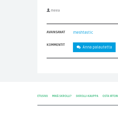
meea
AVAINSANAT
meshtastic
KOMMENTIT
Anna palautetta
ETUSIVU
MIKÄ SKROLLI?
SKROLLI-KAUPPA
OSTA IRTO