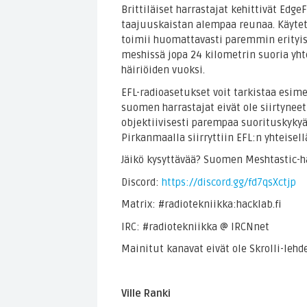
Brittiläiset harrastajat kehittivät Edg
taajuuskaistan alempaa reunaa. Käytet
toimii huomattavasti paremmin erityis
meshissä jopa 24 kilometrin suoria yhte
häiriöiden vuoksi.
EFL-radioasetukset voit tarkistaa esim
suomen harrastajat eivät ole siirtyneet
objektiivisesti parempaa suorituskykyä
Pirkanmaalla siirryttiin EFL:n yhteisel
Jäikö kysyttävää? Suomen Meshtastic-ha
Discord:
https://discord.gg/fd7qsXctjp
Matrix: #radiotekniikka:hacklab.fi
IRC: #radiotekniikka @ IRCNnet
Mainitut kanavat eivät ole Skrolli-leh
Ville Ranki