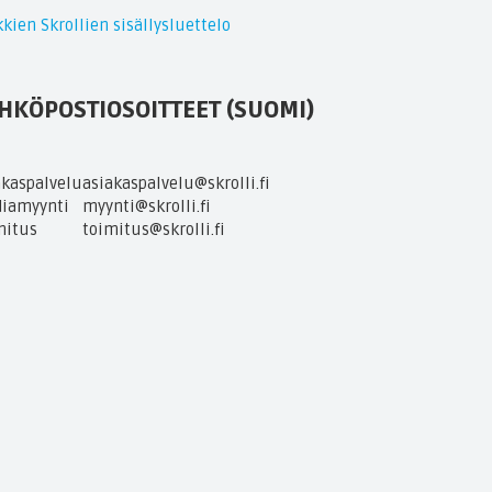
kien Skrollien sisällysluettelo
HKÖPOSTIOSOITTEET (SUOMI)
akaspalvelu
asiakaspalvelu@skrolli.fi
iamyynti
myynti@skrolli.fi
mitus
toimitus@skrolli.fi