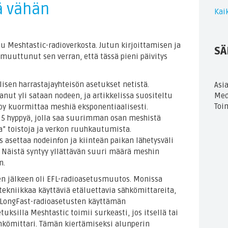
ä vähän
Kaik
ttu Meshtastic-radioverkosta. Jutun kirjoittamisen ja
SÄ
 muuttunut sen verran, että tässä pieni päivitys
llisen harrastajayhteisön asetukset netistä.
Asi
ut yli sataan nodeen, ja artikkelissa suositeltu
Med
Toi
ppy kuormittaa meshiä eksponentiaalisesti.
5 hyppyä, jolla saa suurimman osan meshistä
a” toistoja ja verkon ruuhkautumista.
asettaa nodeinfon ja kiinteän paikan lähetysväli
. Näistä syntyy yllättävän suuri määrä meshin
n.
en jälkeen oli EFL-radioasetusmuutos. Monissa
kniikkaa käyttäviä etäluettavia sähkömittareita,
n LongFast-radioasetusten käyttämän
uksilla Meshtastic toimii surkeasti, jos itsellä tai
ähkömittari. Tämän kiertämiseksi alunperin