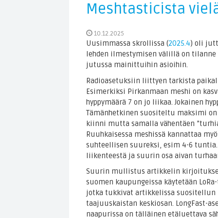
Meshtasticista viel
10.12.2025
Uusimmassa skrollissa (
2025.4
) oli ju
lehden ilmestymisen välillä on tilanne
jutussa mainittuihin asioihin.
Radioasetuksiin liittyen tarkista paika
Esimerkiksi Pirkanmaan meshi on kasvan
hyppymäärä 7 on jo liikaa. Jokainen hy
Tämänhetkinen suositeltu maksimi on 
kiinni mutta samalla vähentäen ”turhi
Ruuhkaisessa meshissä kannattaa myös 
suhteellisen suureksi, esim 4-6 tuntia
liikenteestä ja suurin osa aivan turhaa
Suurin mullistus artikkelin kirjoituks
suomen kaupungeissa käytetään LoRa-te
jotka tukkivat artikkelissa suositellu
taajuuskaistan keskiosan. LongFast-aset
naapurissa on tälläinen etäluettava s