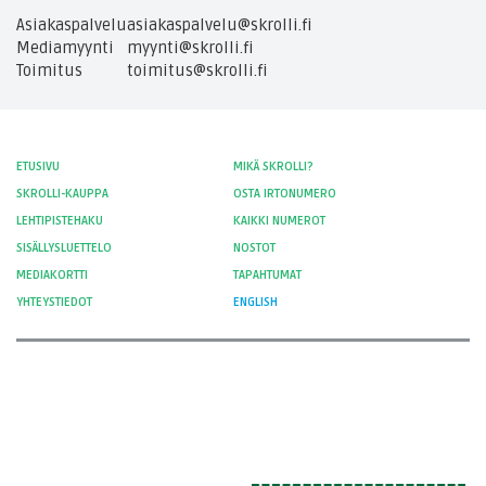
Asiakaspalvelu
asiakaspalvelu@skrolli.fi
Mediamyynti
myynti@skrolli.fi
Toimitus
toimitus@skrolli.fi
ETUSIVU
MIKÄ SKROLLI?
SKROLLI-KAUPPA
OSTA IRTONUMERO
LEHTIPISTEHAKU
KAIKKI NUMEROT
SISÄLLYSLUETTELO
NOSTOT
MEDIAKORTTI
TAPAHTUMAT
YHTEYSTIEDOT
ENGLISH