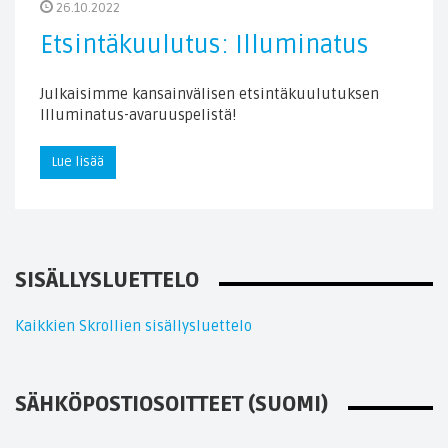
26.10.2022
Etsintäkuulutus: Illuminatus
Julkaisimme kansainvälisen etsintäkuulutuksen
Illuminatus-avaruuspelistä!
Lue lisää
SISÄLLYSLUETTELO
Kaikkien Skrollien sisällysluettelo
SÄHKÖPOSTIOSOITTEET (SUOMI)