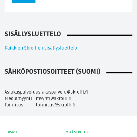
SISÄLLYSLUETTELO
Kaikkien Skrollien sisällysluettelo
SÄHKÖPOSTIOSOITTEET (SUOMI)
Asiakaspalvelu
asiakaspalvelu@skrolli.fi
Mediamyynti
myynti@skrolli.fi
Toimitus
toimitus@skrolli.fi
ETUSIVU
MIKÄ SKROLLI?