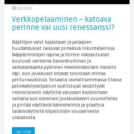
1.11.2013
Verkkopelaaminen – katoava
perinne vai uusi renessanssi?
Näyttöjen valot kajastavat ja pelaajien
huudahdukset raikuvat pimeässä liikuntahallissa.
Näppäimistöjen rapina ja hiirten naksautukset
kuuluvat vaimeina bassonhuminan ja
valkokankaalla pyörivien meemivideoiden metelin
läpi, kun joukkueet ottavat toisistaan mittaa
peliturnauksissa. Toisaalla rauhallisemmassa tilassa
pelinkehityskilpailun osallistujat keskittyvät
intensiivisesti näytöillä valuvaan koodivirtaan
samalla kun viereinen joukkuekaveri suunnittelee
ja piirtää näyttäviä hahmotelmia ja graafisia
taidonnäytteitä kilpailutyön visuaalisesta
ulkoasusta.
Lue lisää