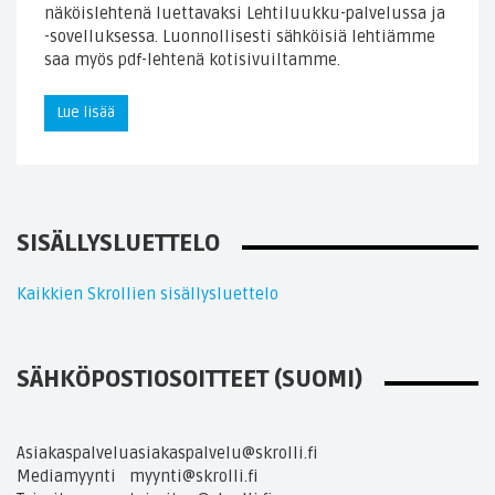
näköislehtenä luettavaksi Lehtiluukku-palvelussa ja
-sovelluksessa. Luonnollisesti sähköisiä lehtiämme
saa myös pdf-lehtenä kotisivuiltamme.
Lue lisää
SISÄLLYSLUETTELO
Kaikkien Skrollien sisällysluettelo
SÄHKÖPOSTIOSOITTEET (SUOMI)
Asiakaspalvelu
asiakaspalvelu@skrolli.fi
Mediamyynti
myynti@skrolli.fi