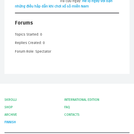
Tra cứu ngay:
Hé lộ ngay với bạn
những điều hấp dẫn khi chơi xổ số miền Nam
Forums
Topics Started: 0
Replies Created: 0
Forum Role: Spectator
SKROLLI
INTERNATIONAL EDITION
SHOP
FAQ
ARCHIVE
CONTACTS
FINNISH