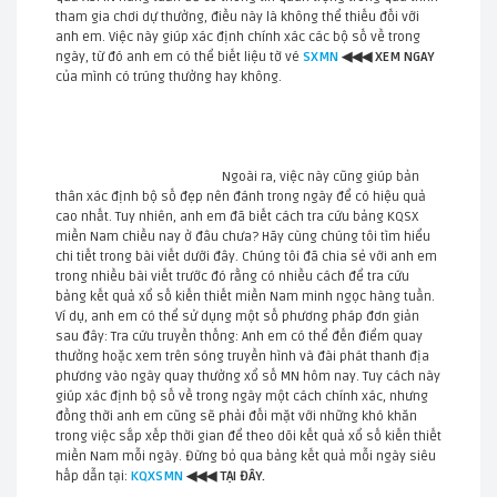
tham gia chơi dự thưởng, điều này là không thể thiếu đối với
anh em. Việc này giúp xác định chính xác các bộ số về trong
ngày, từ đó anh em có thể biết liệu tờ vé
SXMN
◀◀◀ XEM NGAY
của mình có trúng thưởng hay không.
Ngoài ra, việc này cũng giúp bản
thân xác định bộ số đẹp nên đánh trong ngày để có hiệu quả
cao nhất. Tuy nhiên, anh em đã biết cách tra cứu bảng KQSX
miền Nam chiều nay ở đâu chưa? Hãy cùng chúng tôi tìm hiểu
chi tiết trong bài viết dưới đây. Chúng tôi đã chia sẻ với anh em
trong nhiều bài viết trước đó rằng có nhiều cách để tra cứu
bảng kết quả xổ số kiến thiết miền Nam minh ngọc hàng tuần.
Ví dụ, anh em có thể sử dụng một số phương pháp đơn giản
sau đây: Tra cứu truyền thống: Anh em có thể đến điểm quay
thưởng hoặc xem trên sóng truyền hình và đài phát thanh địa
phương vào ngày quay thưởng xổ số MN hôm nay. Tuy cách này
giúp xác định bộ số về trong ngày một cách chính xác, nhưng
đồng thời anh em cũng sẽ phải đối mặt với những khó khăn
trong việc sắp xếp thời gian để theo dõi kết quả xổ số kiến thiết
miền Nam mỗi ngày. Đừng bỏ qua bảng kết quả mỗi ngày siêu
hấp dẫn tại:
KQXSMN
◀◀◀ TẠI ĐÂY
.