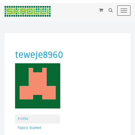
×
Toggl
navig
teweje8960
Profile
Topics Started