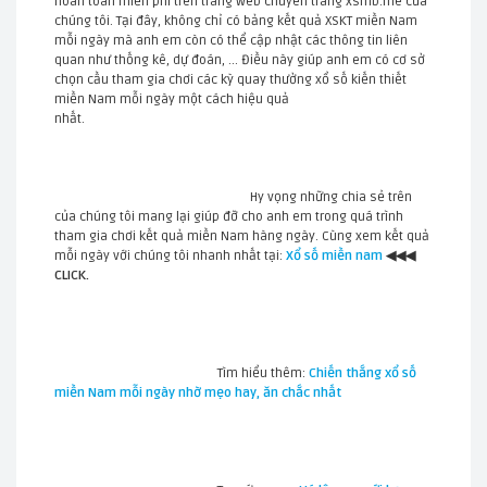
hoàn toàn miễn phí trên trang web chuyên trang xsmb.me của
chúng tôi. Tại đây, không chỉ có bảng kết quả XSKT miền Nam
mỗi ngày mà anh em còn có thể cập nhật các thông tin liên
quan như thống kê, dự đoán, ... Điều này giúp anh em có cơ sở
chọn cầu tham gia chơi các kỳ quay thưởng xổ số kiến thiết
miền Nam mỗi ngày một cách hiệu quả
nhất.
Hy vọng những chia sẻ trên
của chúng tôi mang lại giúp đỡ cho anh em trong quá trình
tham gia chơi kết quả miền Nam hàng ngày. Cùng xem kết quả
mỗi ngày với chúng tôi nhanh nhất tại:
Xổ số miền nam
◀◀◀
CLICK
.
Tìm hiểu thêm:
Chiến thắng xổ số
miền Nam mỗi ngày nhờ mẹo hay, ăn chắc nhất