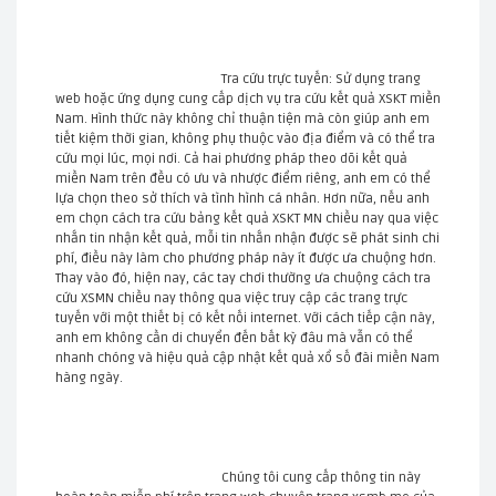
Tra cứu trực tuyến: Sử dụng trang
web hoặc ứng dụng cung cấp dịch vụ tra cứu kết quả XSKT miền
Nam. Hình thức này không chỉ thuận tiện mà còn giúp anh em
tiết kiệm thời gian, không phụ thuộc vào địa điểm và có thể tra
cứu mọi lúc, mọi nơi. Cả hai phương pháp theo dõi kết quả
miền Nam trên đều có ưu và nhược điểm riêng, anh em có thể
lựa chọn theo sở thích và tình hình cá nhân. Hơn nữa, nếu anh
em chọn cách tra cứu bảng kết quả XSKT MN chiều nay qua việc
nhắn tin nhận kết quả, mỗi tin nhắn nhận được sẽ phát sinh chi
phí, điều này làm cho phương pháp này ít được ưa chuộng hơn.
Thay vào đó, hiện nay, các tay chơi thường ưa chuộng cách tra
cứu XSMN chiều nay thông qua việc truy cập các trang trực
tuyến với một thiết bị có kết nối internet. Với cách tiếp cận này,
anh em không cần di chuyển đến bất kỳ đâu mà vẫn có thể
nhanh chóng và hiệu quả cập nhật kết quả xổ số đài miền Nam
hàng ngày.
Chúng tôi cung cấp thông tin này