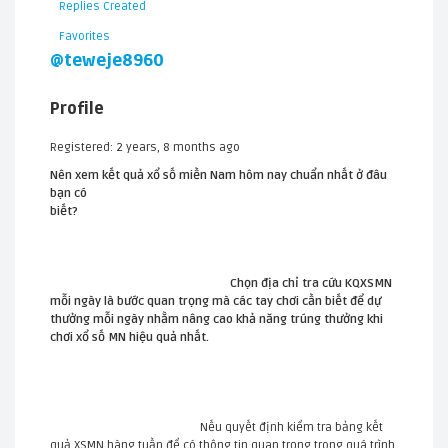
Replies Created
Favorites
@teweje8960
Profile
Registered: 2 years, 8 months ago
Nên xem kết quả xổ số miền Nam hôm nay chuẩn nhất ở đâu
bạn có
biết?
Chọn địa chỉ tra cứu KQXSMN
mỗi ngày là bước quan trọng mà các tay chơi cần biết để dự
thưởng mỗi ngày nhằm nâng cao khả năng trúng thưởng khi
chơi xổ số MN hiệu quả nhất.
Nếu quyết định kiểm tra bảng kết
quả XSMN hàng tuần để có thông tin quan trọng trong quá trình