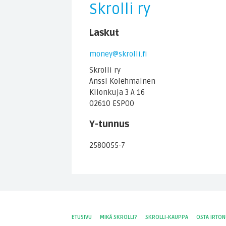
Skrolli ry
Laskut
money@skrolli.fi
Skrolli ry
Anssi Kolehmainen
Kilonkuja 3 A 16
02610 ESPOO
Y-tunnus
2580055-7
ETUSIVU
MIKÄ SKROLLI?
SKROLLI-KAUPPA
OSTA IRTO