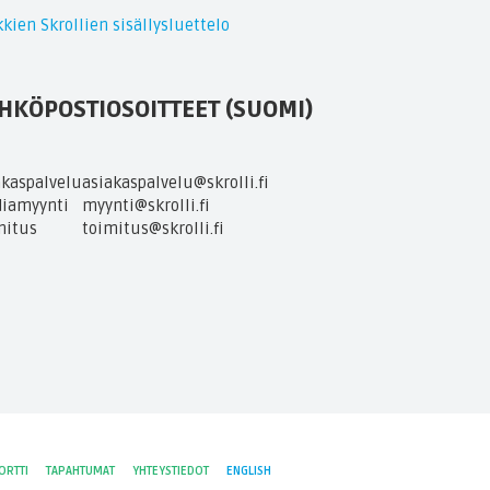
kien Skrollien sisällysluettelo
HKÖPOSTIOSOITTEET (SUOMI)
akaspalvelu
asiakaspalvelu@skrolli.fi
iamyynti
myynti@skrolli.fi
mitus
toimitus@skrolli.fi
ORTTI
TAPAHTUMAT
YHTEYSTIEDOT
ENGLISH