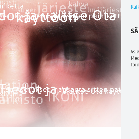
Kaik
SÄ
Asi
Med
Toi