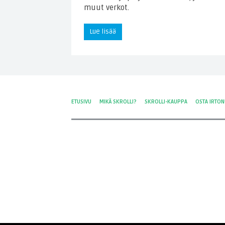
muut verkot.
Lue lisää
ETUSIVU
MIKÄ SKROLLI?
SKROLLI-KAUPPA
OSTA IRTO