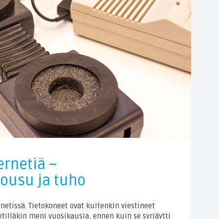
ernetiä –
ousu ja tuho
rnetissä. Tietokoneet ovat kuitenkin viestineet
netilläkin meni vuosikausia, ennen kuin se syrjäytti