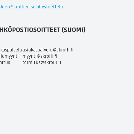
kien Skrollien sisällysluettelo
HKÖPOSTIOSOITTEET (SUOMI)
akaspalvelu
asiakaspalvelu@skrolli.fi
iamyynti
myynti@skrolli.fi
mitus
toimitus@skrolli.fi