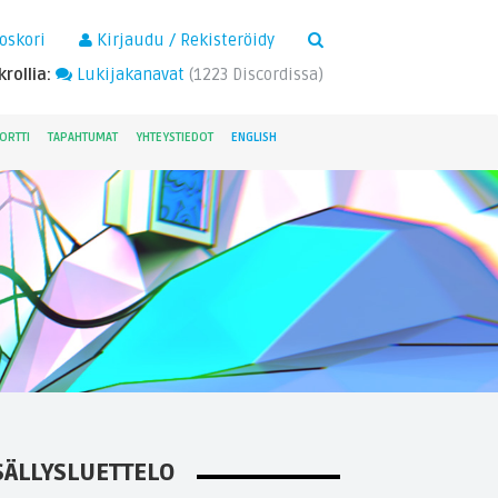
×
oskori
Kirjaudu / Rekisteröidy
rollia:
Lukijakanavat
(
1223
Discordissa)
ORTTI
TAPAHTUMAT
YHTEYSTIEDOT
ENGLISH
SÄLLYSLUETTELO