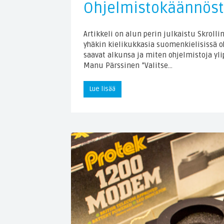
Ohjelmistokäännöste
Artikkeli on alun perin julkaistu Skroll
yhäkin kielikukkasia suomenkielisissä 
saavat alkunsa ja miten ohjelmistoja yl
Manu Pärssinen ”Valitse…
Lue lisää