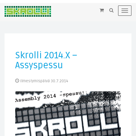
×
Toggl
navig
Skrolli 2014.X –
Assyspessu
Ilmestymispäivä 30.7.2014