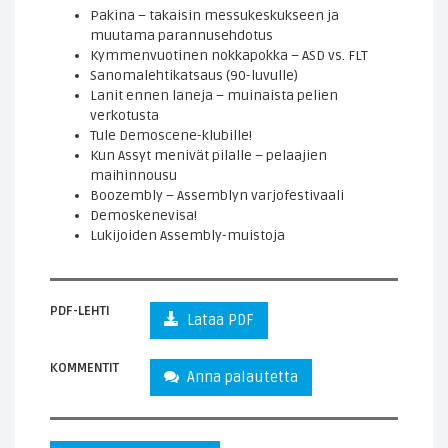
Pakina – takaisin messukeskukseen ja
muutama parannusehdotus
Kymmenvuotinen nokkapokka – ASD vs. FLT
Sanomalehtikatsaus (90-luvulle)
Lanit ennen laneja – muinaista pelien
verkotusta
Tule Demoscene-klubille!
Kun Assyt menivät pilalle – pelaajien
maihinnousu
Boozembly – Assemblyn varjofestivaali
Demoskenevisa!
Lukijoiden Assembly-muistoja
PDF-LEHTI
Lataa PDF
KOMMENTIT
Anna palautetta