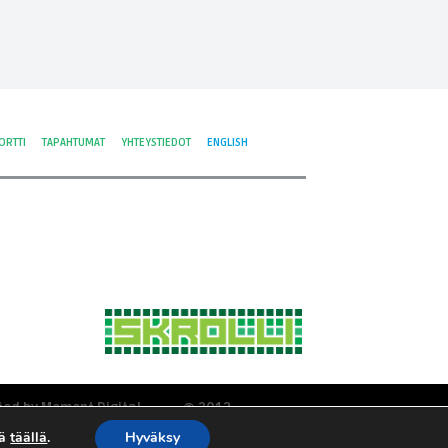
ORTTI
TAPAHTUMAT
YHTEYSTIEDOT
ENGLISH
ted by Moment Digital
© 2012-
tyisyys ja evästeet
2026 Skrolli
tä
täällä
.
Hyväksy