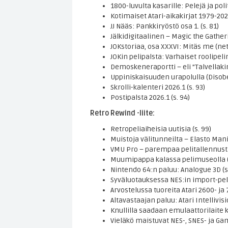
1800-luvulta kasarille: Pelejä ja polit
Kotimaiset Atari-aikakirjat 1979-202x,
JJ Nääs: Pankkiryöstö osa 1. (s. 81)
Jälkidigitaalinen – Magic the Gatheri
JOKstoriaa, osa XXXVI: Mitäs me (nett
JOKin pelipalsta: Varhaiset roolipelin
Demoskeneraportti – eli ”Talvellakin 
Uppiniskaisuuden urapolulla (Disobey
Skrolli-kalenteri 2026.1 (s. 93)
Postipalsta 2026.1 (s. 94)
Retro Rewind -liite:
Retropeliaiheisia uutisia (s. 99)
Muistoja välitunneilta – Elasto Mania
VMU Pro – parempaa pelitallennusta
Muumipappa kalassa pelimuseolla (
Nintendo 64:n paluu: Analogue 3D (s
Syväluotauksessa NES:in import-pelit,
Arvostelussa tuoreita Atari 2600- ja 
Altavastaajan paluu: Atari Intellivisi
Knullilla saadaan emulaattorilaite
Vieläkö maistuvat NES-, SNES- ja Game