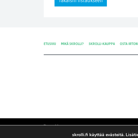
Takaisin listaukseen
ETUSIVU
MIKÄ SKROLLI?
SKROLLI-KAUPPA
OSTA IRTO
skrolli.fi käyttää evästeitä. Lisä