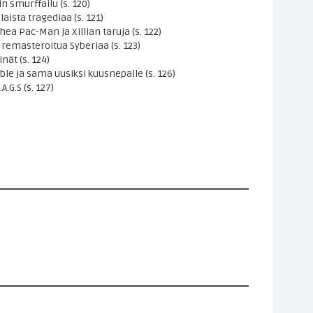
n smurffailu (s. 120)
laista tragediaa (s. 121)
a Pac-Man ja Xillian taruja (s. 122)
remasteroitua Syberiaa (s. 123)
nät (s. 124)
le ja sama uusiksi kuusnepalle (s. 126)
G.S (s. 127)