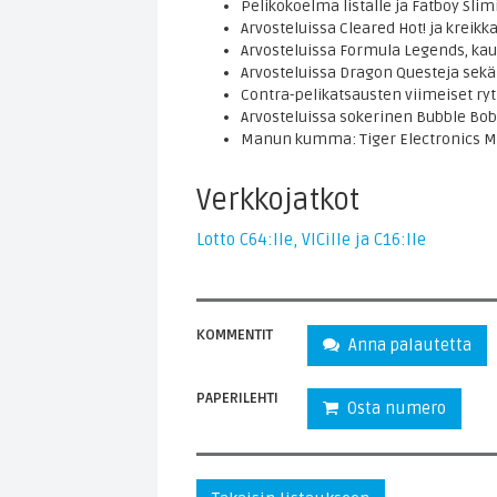
Pelikokoelma listalle ja Fatboy Slimi
Arvosteluissa Cleared Hot! ja kreikka
Arvosteluissa Formula Legends, kauhe
Arvosteluissa Dragon Questeja sekä 
Contra-pelikatsausten viimeiset ryti
Arvosteluissa sokerinen Bubble Bobb
Manun kumma: Tiger Electronics M.A.
Verkkojatkot
Lotto C64:lle, VICille ja C16:lle
KOMMENTIT
Anna palautetta
PAPERILEHTI
Osta numero