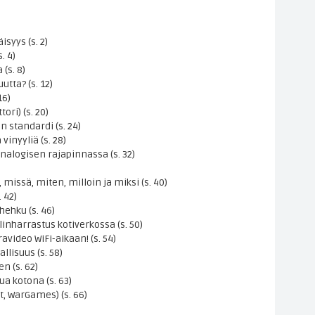
syys (s. 2)
. 4)
(s. 8)
utta? (s. 12)
16)
ori) (s. 20)
 standardi (s. 24)
inyyliä (s. 28)
nalogisen rajapinnassa (s. 32)
 missä, miten, milloin ja miksi (s. 40)
 42)
ehku (s. 46)
inharrastus kotiverkossa (s. 50)
avideo WiFi-aikaan! (s. 54)
lisuus (s. 58)
n (s. 62)
a kotona (s. 63)
it, WarGames) (s. 66)