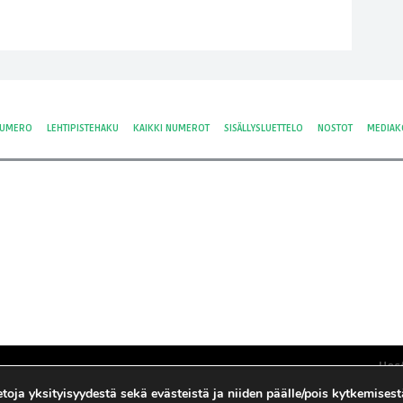
NUMERO
LEHTIPISTEHAKU
KAIKKI NUMEROT
SISÄLLYSLUETTELO
NOSTOT
MEDIAK
Hos
Yksi
tietoja yksityisyydestä sekä evästeistä ja niiden päälle/pois kytkemises