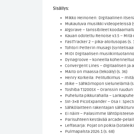
Sisällys:
Mikko Heinonen: Digitaalinen itsenäi
Mukautuva musiikki videopeleissä (s
Algorave – tanssibileet koodaamalla 
Kauan odotettu Renoise v3.5 – Mitä u
FastTracker 2 – pika-aloitusopas (s. 
Tohtori Petterin musagi (syntetisaatt
MIDI Digitaalisen musiikintuotannon
Dynagroove – koneella kohenneltua v
Convergent Lines – digitaalisen ja a
MAIto on maassa (tekoäly) (s. 36)
Henry Korkeila: Pelitutkimus – mitä,
JBike – Sähkömopon sielunelämä (s.
Toshiba T3200SX – Oranssin ruudun h
Puheluita pikkurahalla – Lankapuhel
SVI-3×8 PicoExpander – Osa I: Spectr
Sähkölaitteen rakentajan sähköturval
Ei näin! – Palasimme lähtöpisteesee
Parisuhteen kestävää arcade-pelailu
Leffasarja: Pojat on poikia (Sotaleik
Pulmapalsta 2026.1 (s. 68)