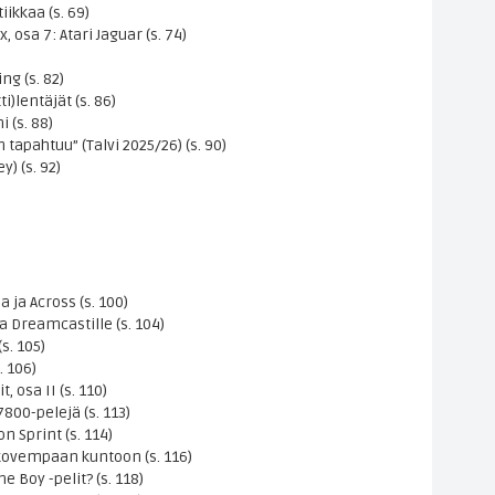
iikkaa (s. 69)
 osa 7: Atari Jaguar (s. 74)
ng (s. 82)
i)lentäjät (s. 86)
i (s. 88)
tapahtuu” (Talvi 2025/26) (s. 90)
) (s. 92)
 ja Across (s. 100)
 Dreamcastille (s. 104)
s. 105)
. 106)
 osa II (s. 110)
7800-pelejä (s. 113)
on Sprint (s. 114)
 kovempaan kuntoon (s. 116)
 Boy -pelit? (s. 118)