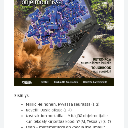
Sisällys:
Mikko Heinonen: Hyvässä seurassa (s. 2)
Novelli: Uusia alkuja (s. 4)
Abstraktion portailla – Mitä jää ohjelmoijalle,
kun tekoäly kirjoittaa koodin? (AI, Tekoäly) (s. 7)
Lean – matematiikka on koodia (kielimallit,