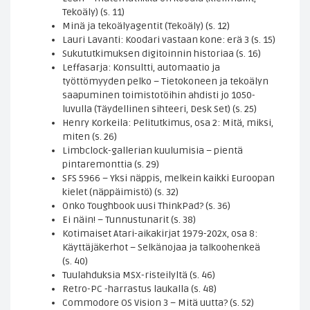
Tekoäly) (s. 11)
Minä ja tekoälyagentit (Tekoäly) (s. 12)
Lauri Lavanti: Koodari vastaan kone: erä 3 (s. 15)
Sukututkimuksen digitoinnin historiaa (s. 16)
Leffasarja: Konsultti, automaatio ja
työttömyyden pelko – Tietokoneen ja tekoälyn
saapuminen toimistotöihin ahdisti jo 1050-
luvulla (Täydellinen sihteeri, Desk Set) (s. 25)
Henry Korkeila: Pelitutkimus, osa 2: Mitä, miksi,
miten (s. 26)
Limbclock-gallerian kuulumisia – pientä
pintaremonttia (s. 29)
SFS 5966 – Yksi näppis, melkein kaikki Euroopan
kielet (näppäimistö) (s. 32)
Onko Toughbook uusi ThinkPad? (s. 36)
Ei näin! – Tunnustunarit (s. 38)
Kotimaiset Atari-aikakirjat 1979-202x, osa 8:
Käyttäjäkerhot – Selkänojaa ja talkoohenkeä
(s. 40)
Tuulahduksia MSX-risteilyltä (s. 46)
Retro-PC -harrastus laukalla (s. 48)
Commodore OS Vision 3 – Mitä uutta? (s. 52)