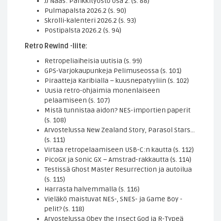
JJ Nääs: Pankkityöstö osa 2. (s. 88)
Pulmapalsta 2026.2 (s. 90)
Skrolli-kalenteri 2026.2 (s. 93)
Postipalsta 2026.2 (s. 94)
Retro Rewind -liite:
Retropeliaiheisia uutisia (s. 99)
GPS-Varjokaupunkeja Pelimuseossa (s. 101)
Piraatteja Karibialla – kuusnepatyyliin (s. 102)
Uusia retro-ohjaimia monenlaiseen
pelaamiseen (s. 107)
Mistä tunnistaa aidon? NES-importien paperit
(s. 108)
Arvostelussa New Zealand Story, Parasol Stars…
(s. 111)
Virtaa retropelaamiseen USB-C:n kautta (s. 112)
PicoGX ja Sonic GX – Amstrad-rakkautta (s. 114)
Testissä Ghost Master Resurrection ja autoilua
(s. 115)
Harrasta halvemmalla (s. 116)
Vieläkö maistuvat NES-, SNES- ja Game Boy -
pelit? (s. 118)
Arvostelussa Obey the Insect God ja R-Typeä