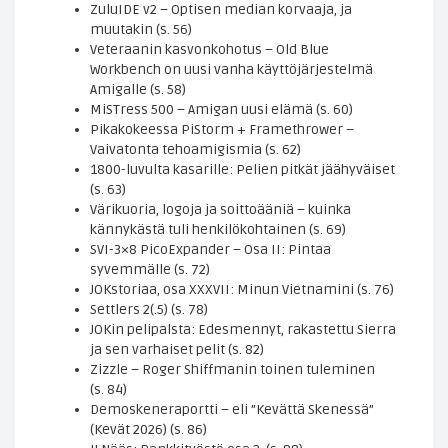
ZuluIDE v2 – Optisen median korvaaja, ja
muutakin (s. 56)
Veteraanin kasvonkohotus – Old Blue
Workbench on uusi vanha käyttöjärjestelmä
Amigalle (s. 58)
MiSTress 500 – Amigan uusi elämä (s. 60)
Pikakokeessa PiStorm + Framethrower –
Vaivatonta tehoamigismia (s. 62)
1800-luvulta kasarille: Pelien pitkät jäähyväiset
(s. 63)
Värikuoria, logoja ja soittoääniä – kuinka
kännykästä tuli henkilökohtainen (s. 69)
SVI-3×8 PicoExpander – Osa II: Pintaa
syvemmälle (s. 72)
JOKstoriaa, osa XXXVII: Minun Vietnamini (s. 76)
Settlers 2(.5) (s. 78)
JOKin pelipalsta: Edesmennyt, rakastettu Sierra
ja sen varhaiset pelit (s. 82)
Zizzle – Roger Shiffmanin toinen tuleminen
(s. 84)
Demoskeneraportti – eli ”Kevättä Skenessä”
(Kevät 2026) (s. 86)