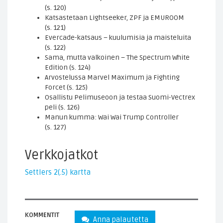
(s. 120)
Katsastetaan Lightseeker, ZPF ja EMUROOM
(s. 121)
Evercade-katsaus – kuulumisia ja maisteluita
(s. 122)
Sama, mutta valkoinen – The Spectrum White
Edition (s. 124)
Arvostelussa Marvel Maximum ja Fighting
Forcet (s. 125)
Osallistu Pelimuseoon ja testaa Suomi-Vectrex
peli (s. 126)
Manun kumma: Wai Wai Trump Controller
(s. 127)
Verkkojatkot
Settlers 2(.5) kartta
KOMMENTIT
Anna palautetta