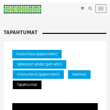
×
Toggl
navig
TAPAHTUMAT
Vuositilaus (paperilehti)
Sähköiset lehdet (pdf-lehti)
Irtonumerot (paperilehti)
Vaatteet
Tapahtumat