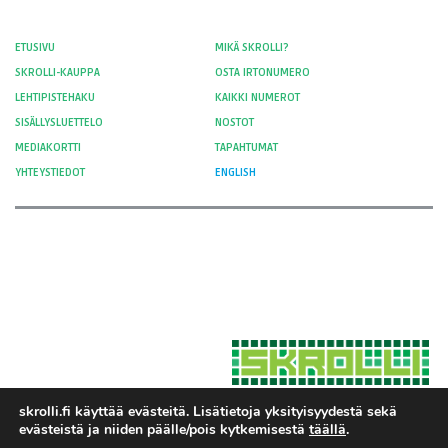
ETUSIVU
MIKÄ SKROLLI?
SKROLLI-KAUPPA
OSTA IRTONUMERO
LEHTIPISTEHAKU
KAIKKI NUMEROT
SISÄLLYSLUETTELO
NOSTOT
MEDIAKORTTI
TAPAHTUMAT
YHTEYSTIEDOT
ENGLISH
skrolli.fi käyttää evästeitä. Lisätietoja yksityisyydestä sekä
evästeistä ja niiden päälle/pois kytkemisestä
täällä
.
Hosted by Moment Digital
© 2012-