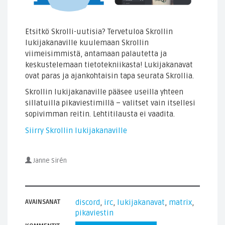
Etsitkö Skrolli-uutisia? Tervetuloa Skrollin
lukijakanaville kuulemaan Skrollin
viimeisimmistä, antamaan palautetta ja
keskustelemaan tietotekniikasta! Lukijakanavat
ovat paras ja ajankohtaisin tapa seurata Skrollia.
Skrollin lukijakanaville pääsee useilla yhteen
sillatuilla pikaviestimillä – valitset vain itsellesi
sopivimman reitin. Lehtitilausta ei vaadita.
Siirry Skrollin lukijakanaville
Janne Sirén
AVAINSANAT
discord
,
irc
,
lukijakanavat
,
matrix
,
pikaviestin