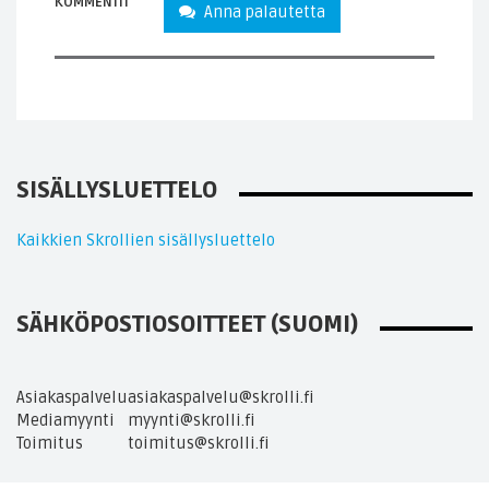
KOMMENTIT
Anna palautetta
SISÄLLYSLUETTELO
Kaikkien Skrollien sisällysluettelo
SÄHKÖPOSTIOSOITTEET (SUOMI)
Asiakaspalvelu
asiakaspalvelu@skrolli.fi
Mediamyynti
myynti@skrolli.fi
Toimitus
toimitus@skrolli.fi