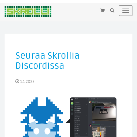
×
Toggl
navig
Seuraa Skrollia
Discordissa
1.1.2023