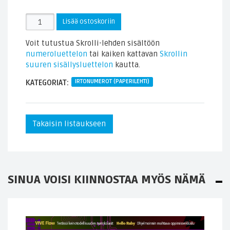
Skrollin
Lisää ostoskoriin
irtonumero
2021.2
Voit tutustua Skrolli-lehden sisältöön
(paperilehti)
numeroluettelon
tai kaiken kattavan
Skrollin
määrä
suuren sisällysluettelon
kautta.
KATEGORIAT:
IRTONUMEROT (PAPERILEHTI)
Takaisin listaukseen
SINUA VOISI KIINNOSTAA MYÖS NÄMÄ