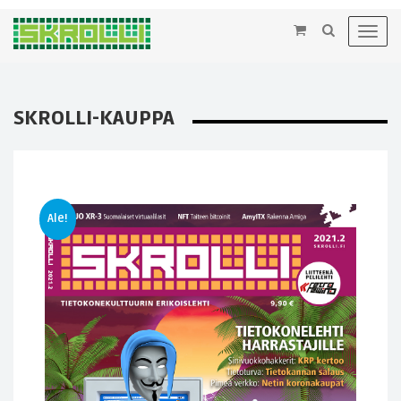
×
Toggl
navig
SKROLLI-KAUPPA
Ale!