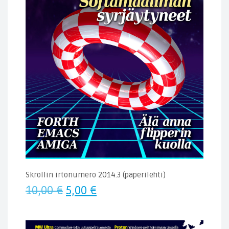
Skrollin irtonumero 2014.3 (paperilehti)
Alkuperäinen
Nykyinen
10,00
€
5,00
€
hinta
hinta
oli:
on: