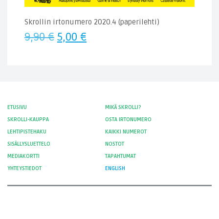
Skrollin irtonumero 2020.4 (paperilehti)
Alkuperäinen
Nykyinen
9,90
€
5,00
€
hinta
hinta
oli:
on:
9,90 €.
5,00 €.
ETUSIVU
MIKÄ SKROLLI?
SKROLLI-KAUPPA
OSTA IRTONUMERO
LEHTIPISTEHAKU
KAIKKI NUMEROT
SISÄLLYSLUETTELO
NOSTOT
MEDIAKORTTI
TAPAHTUMAT
YHTEYSTIEDOT
ENGLISH