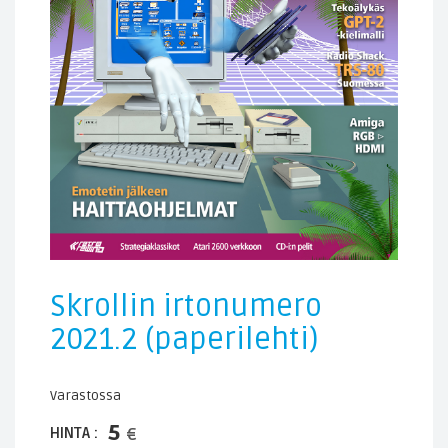
Skrollin irtonumero
2021.2 (paperilehti)
Varastossa
5
HINTA :
€