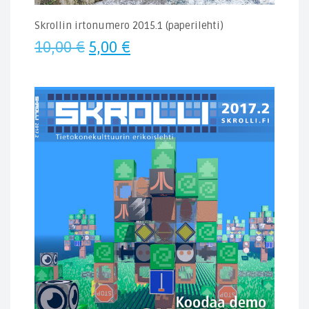
Skrollin irtonumero 2015.1 (paperilehti)
Alkuperäinen
Nykyinen
10,00
€
5,00
€
hinta
hinta
oli:
on:
10,00 €.
5,00 €.