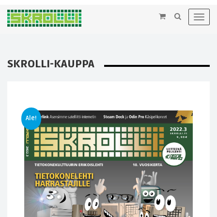
×
Toggl
navig
SKROLLI-KAUPPA
Ale!