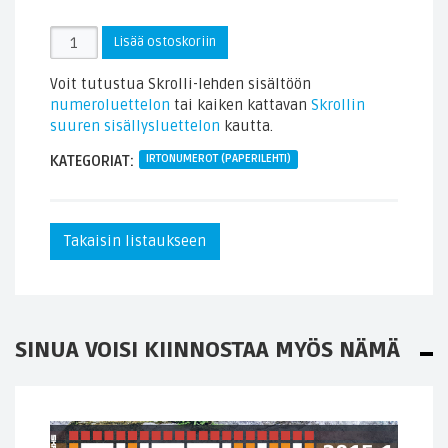
Skrollin
Lisää ostoskoriin
irtonumero
2022.3
Voit tutustua Skrolli-lehden sisältöön
(paperilehti)
numeroluettelon
tai kaiken kattavan
Skrollin
määrä
suuren sisällysluettelon
kautta.
KATEGORIAT:
IRTONUMEROT (PAPERILEHTI)
Takaisin listaukseen
SINUA VOISI KIINNOSTAA MYÖS NÄMÄ