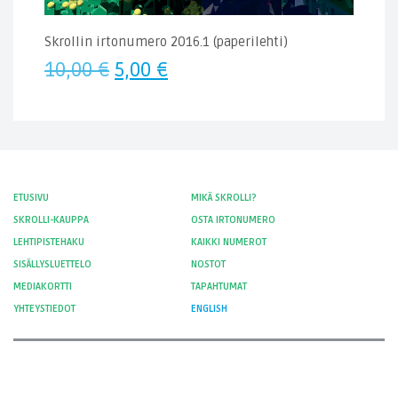
Skrollin irtonumero 2016.1 (paperilehti)
Alkuperäinen
Nykyinen
10,00
€
5,00
€
hinta
hinta
oli:
on:
10,00 €.
5,00 €.
ETUSIVU
MIKÄ SKROLLI?
SKROLLI-KAUPPA
OSTA IRTONUMERO
LEHTIPISTEHAKU
KAIKKI NUMEROT
SISÄLLYSLUETTELO
NOSTOT
MEDIAKORTTI
TAPAHTUMAT
YHTEYSTIEDOT
ENGLISH