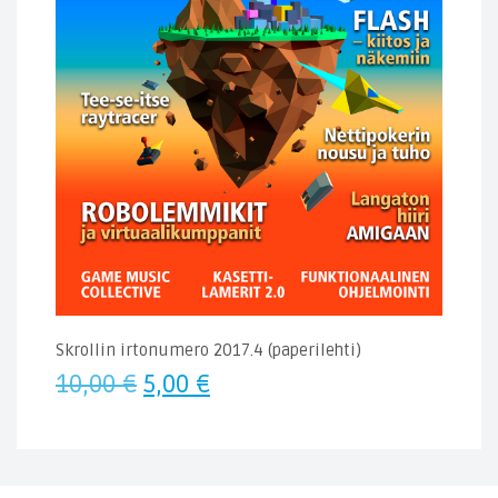
Skrollin irtonumero 2017.4 (paperilehti)
Alkuperäinen
Nykyinen
10,00
€
5,00
€
hinta
hinta
oli:
on:
10,00 €.
5,00 €.