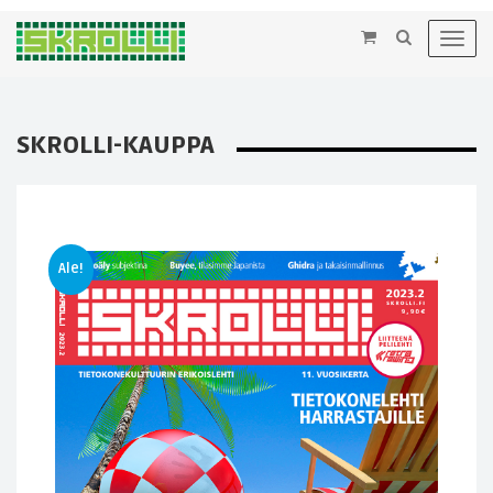
×
Toggl
navig
SKROLLI-KAUPPA
Ale!