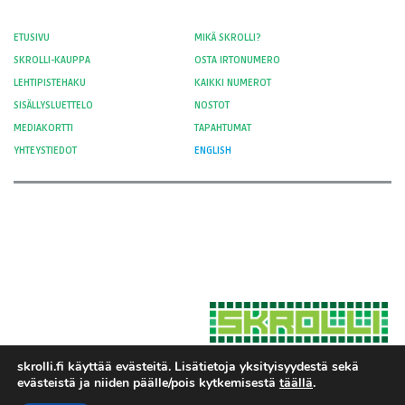
ETUSIVU
MIKÄ SKROLLI?
SKROLLI-KAUPPA
OSTA IRTONUMERO
LEHTIPISTEHAKU
KAIKKI NUMEROT
SISÄLLYSLUETTELO
NOSTOT
MEDIAKORTTI
TAPAHTUMAT
YHTEYSTIEDOT
ENGLISH
skrolli.fi käyttää evästeitä. Lisätietoja yksityisyydestä sekä
evästeistä ja niiden päälle/pois kytkemisestä
täällä
.
Hosted by Moment Digital
© 2012-