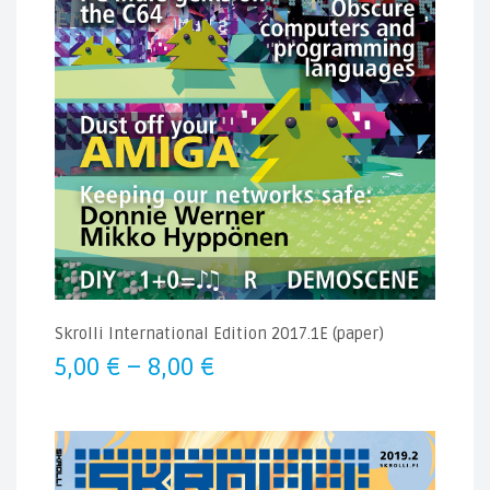
Skrolli International Edition 2017.1E (paper)
Hintaluokka:
5,00
€
–
8,00
€
5,00 €
-
8,00 €