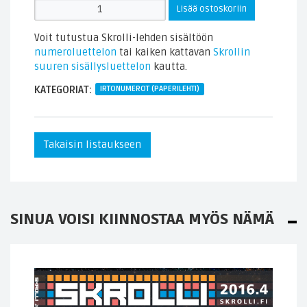
Skrollin
Lisää ostoskoriin
irtonumero
2025.2
Voit tutustua Skrolli-lehden sisältöön
(paperilehti)
numeroluettelon
tai kaiken kattavan
Skrollin
määrä
suuren sisällysluettelon
kautta.
KATEGORIAT:
IRTONUMEROT (PAPERILEHTI)
Takaisin listaukseen
SINUA VOISI KIINNOSTAA MYÖS NÄMÄ