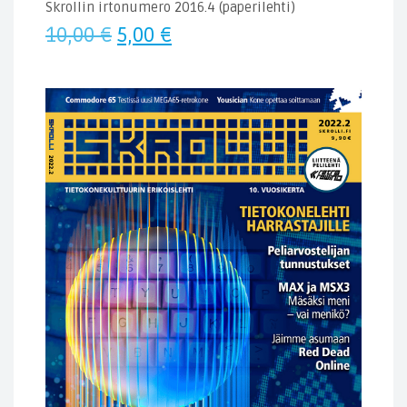
Skrollin irtonumero 2016.4 (paperilehti)
Alkuperäinen
Nykyinen
10,00
€
5,00
€
hinta
hinta
oli:
on:
10,00 €.
5,00 €.