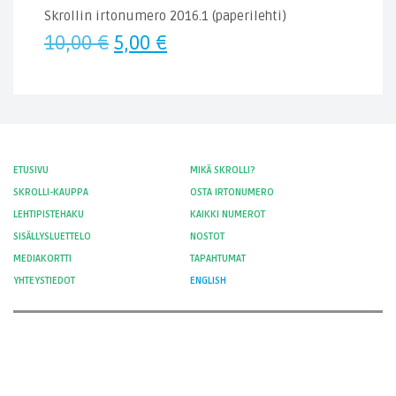
Skrollin irtonumero 2016.1 (paperilehti)
Alkuperäinen
Nykyinen
10,00
€
5,00
€
hinta
hinta
oli:
on:
10,00 €.
5,00 €.
ETUSIVU
MIKÄ SKROLLI?
SKROLLI-KAUPPA
OSTA IRTONUMERO
LEHTIPISTEHAKU
KAIKKI NUMEROT
SISÄLLYSLUETTELO
NOSTOT
MEDIAKORTTI
TAPAHTUMAT
YHTEYSTIEDOT
ENGLISH