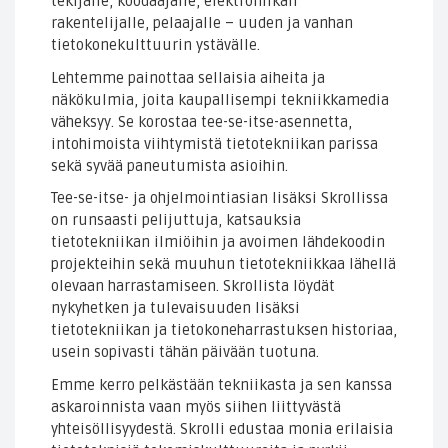
tekijälle, koodaajalle, elektroniikan
rakentelijalle, pelaajalle – uuden ja vanhan
tietokonekulttuurin ystävälle.
Lehtemme painottaa sellaisia aiheita ja
näkökulmia, joita kaupallisempi tekniikkamedia
väheksyy. Se korostaa tee-se-itse-asennetta,
intohimoista viihtymistä tietotekniikan parissa
sekä syvää paneutumista asioihin.
Tee-se-itse- ja ohjelmointiasian lisäksi Skrollissa
on runsaasti pelijuttuja, katsauksia
tietotekniikan ilmiöihin ja avoimen lähdekoodin
projekteihin sekä muuhun tietotekniikkaa lähellä
olevaan harrastamiseen. Skrollista löydät
nykyhetken ja tulevaisuuden lisäksi
tietotekniikan ja tietokoneharrastuksen historiaa,
usein sopivasti tähän päivään tuotuna.
Emme kerro pelkästään tekniikasta ja sen kanssa
askaroinnista vaan myös siihen liittyvästä
yhteisöllisyydestä. Skrolli edustaa monia erilaisia