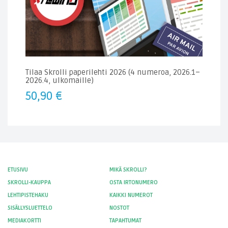
Tilaa Skrolli paperilehti 2026 (4 numeroa, 2026.1–
2026.4, ulkomaille)
50,90
€
ETUSIVU
MIKÄ SKROLLI?
SKROLLI-KAUPPA
OSTA IRTONUMERO
LEHTIPISTEHAKU
KAIKKI NUMEROT
SISÄLLYSLUETTELO
NOSTOT
MEDIAKORTTI
TAPAHTUMAT