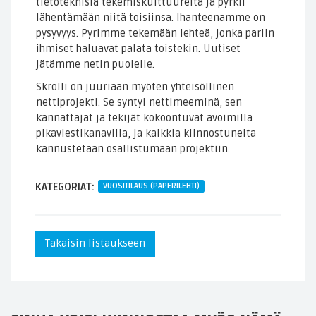
tietoteknisiä tekemiskulttuureita ja pyrkii
lähentämään niitä toisiinsa. Ihanteenamme on
pysyvyys. Pyrimme tekemään lehteä, jonka pariin
ihmiset haluavat palata toistekin. Uutiset
jätämme netin puolelle.
Skrolli on juuriaan myöten yhteisöllinen
nettiprojekti. Se syntyi nettimeeminä, sen
kannattajat ja tekijät kokoontuvat avoimilla
pikaviestikanavilla, ja kaikkia kiinnostuneita
kannustetaan osallistumaan projektiin.
KATEGORIAT:
VUOSITILAUS (PAPERILEHTI)
Takaisin listaukseen