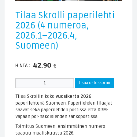
Tilaa Skrolli paperilehti
2026 (4 numeroa,
2026.1–2026.4,
Suomeen)
42.90
HINTA :
€
Tilaa
Lisää ostoskoriin
Skrolli
paperilehti
Tilaa Skrollin koko
vuosikerta 2026
2026
paperilehtenä Suomeen. Paperilehden tilaajat
(4
saavat sekä paperilehden postissa että DRM-
numeroa,
vapaan pdf-näköislehden sähköpostissa.
2026.1–
2026.4,
Toimitus Suomeen, ensimmäinen numero
Suomeen)
saapuu maaliskuussa 2026.