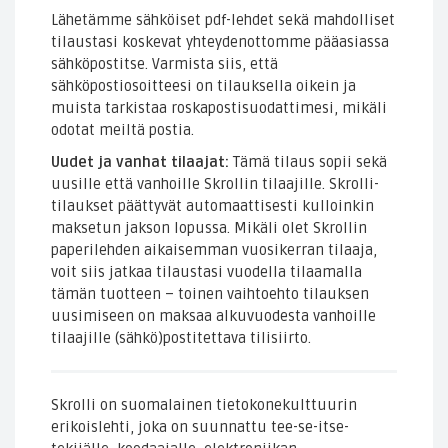
määrä
Lähetämme sähköiset pdf-lehdet sekä mahdolliset
tilaustasi koskevat yhteydenottomme pääasiassa
sähköpostitse. Varmista siis, että
sähköpostiosoitteesi on tilauksella oikein ja
muista tarkistaa roskapostisuodattimesi, mikäli
odotat meiltä postia.
Uudet ja vanhat tilaajat:
Tämä tilaus sopii sekä
uusille että vanhoille Skrollin tilaajille. Skrolli-
tilaukset päättyvät automaattisesti kulloinkin
maksetun jakson lopussa. Mikäli olet Skrollin
paperilehden aikaisemman vuosikerran tilaaja,
voit siis jatkaa tilaustasi vuodella tilaamalla
tämän tuotteen – toinen vaihtoehto tilauksen
uusimiseen on maksaa alkuvuodesta vanhoille
tilaajille (sähkö)postitettava tilisiirto.
Skrolli on suomalainen tietokonekulttuurin
erikoislehti, joka on suunnattu tee-se-itse-