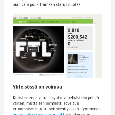
pian vain pönkittämään status quota?
Yhteisössä on voimaa
Kickstarter-palvelu ei syntynyt pelkästään pelejä
varten, mutta sen formaatti soveltuu
erinomaisesti juuri pelinkehitykseen. Kymmenen
eniten rahaa saaneen projektin
joukossa on