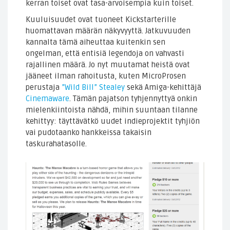
kerran toiset ovat tasa-arvoisempia kuin toiset.
Kuuluisuudet ovat tuoneet Kickstarterille
huomattavan määrän näkyvyyttä. Jatkuvuuden
kannalta tämä aiheuttaa kuitenkin sen
ongelman, että entisiä legendoja on vahvasti
rajallinen määrä. Jo nyt muutamat heistä ovat
jääneet ilman rahoitusta, kuten MicroProsen
perustaja
”Wild Bill” Stealey
sekä Amiga-kehittäjä
Cinemaware
. Tämän pajatson tyhjennyttyä onkin
mielenkiintoista nähdä, mihin suuntaan tilanne
kehittyy: täyttävätkö uudet indieprojektit tyhjiön
vai pudotaanko hankkeissa takaisin
taskurahatasolle.