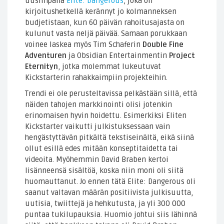
uusimpana
Elite: Dangerous
, joka on
kirjoitushetkellä kerännyt jo kolmanneksen
budjetistaan, kun 60 päivän rahoitusajasta on
kulunut vasta neljä päivää. Samaan porukkaan
voinee laskea myös Tim Schaferin
Double Fine
Adventuren
ja Obsidian Entertainmentin
Project
Eternityn
, jotka molemmat lukeutuvat
Kickstarterin rahakkaimpiin projekteihin.
Trendi ei ole perusteltavissa pelkästään sillä, että
näiden tahojen markkinointi olisi jotenkin
erinomaisen hyvin hoidettu. Esimerkiksi Eliten
Kickstarter vaikutti julkistuksessaan vain
hengästyttävän pitkältä tekstiseinältä, eikä siinä
ollut esillä edes mitään konseptitaidetta tai
videoita. Myöhemmin David Braben kertoi
lisänneensä sisältöä, koska niin moni oli siitä
huomauttanut. Jo ennen tätä Elite: Dangerous oli
saanut valtavan määrän positiivista julkisuutta,
uutisia, twiittejä ja hehkutusta, ja yli 300 000
puntaa tukilupauksia. Huomio johtui siis lähinnä