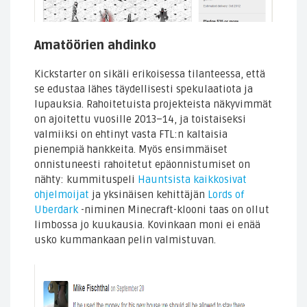
Amatöörien ahdinko
Kickstarter on sikäli erikoisessa tilanteessa, että
se edustaa lähes täydellisesti spekulaatiota ja
lupauksia. Rahoitetuista projekteista näkyvimmät
on ajoitettu vuosille 2013–14, ja toistaiseksi
valmiiksi on ehtinyt vasta FTL:n kaltaisia
pienempiä hankkeita. Myös ensimmäiset
onnistuneesti rahoitetut epäonnistumiset on
nähty: kummituspeli
Hauntsista
kaikkosivat
ohjelmoijat
ja yksinäisen kehittäjän
Lords of
Uberdark
-niminen Minecraft-klooni taas on ollut
limbossa jo kuukausia. Kovinkaan moni ei enää
usko kummankaan pelin valmistuvan.