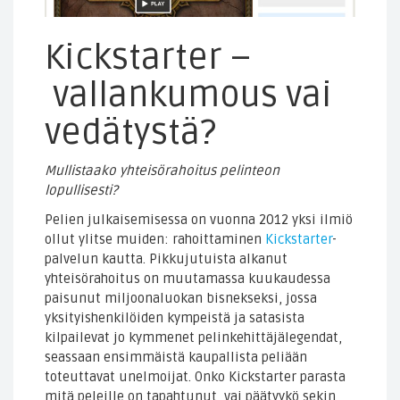
Kickstarter –
vallankumous vai
vedätystä?
Mullistaako yhteisörahoitus pelinteon
lopullisesti?
Pelien julkaisemisessa on vuonna 2012 yksi ilmiö
ollut ylitse muiden: rahoittaminen
Kickstarter
-
palvelun kautta. Pikkujutuista alkanut
yhteisörahoitus on muutamassa kuukaudessa
paisunut miljoonaluokan bisnekseksi, jossa
yksityishenkilöiden kympeistä ja satasista
kilpailevat jo kymmenet pelinkehittäjälegendat,
seassaan ensimmäistä kaupallista peliään
toteuttavat unelmoijat. Onko Kickstarter parasta
mitä peleille on tapahtunut, vai päätyykö sekin