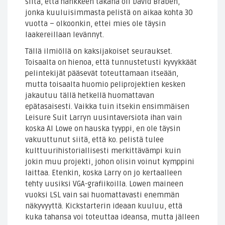
siitä, että hankkeen takana oli David Braben,
jonka kuuluisimmasta pelistä on aikaa kohta 30
vuotta – olkoonkin, ettei mies ole täysin
laakereillaan levännyt.
Tällä ilmiöllä on kaksijakoiset seuraukset.
Toisaalta on hienoa, että tunnustetusti kyvykkäät
pelintekijät pääsevät toteuttamaan itseään,
mutta toisaalta huomio peliprojektien kesken
jakautuu tällä hetkellä huomattavan
epätasaisesti. Vaikka tuin itsekin ensimmäisen
Leisure Suit Larryn uusintaversiota ihan vain
koska Al Lowe on hauska tyyppi, en ole täysin
vakuuttunut siitä, että ko. pelistä tulee
kulttuurihistoriallisesti merkittävämpi kuin
jokin muu projekti, johon olisin voinut kymppini
laittaa. Etenkin, koska Larry on jo kertaalleen
tehty uusiksi VGA-grafiikoilla. Lowen maineen
vuoksi LSL vain sai huomattavasti enemmän
näkyvyyttä. Kickstarterin ideaan kuuluu, että
kuka tahansa voi toteuttaa ideansa, mutta jälleen