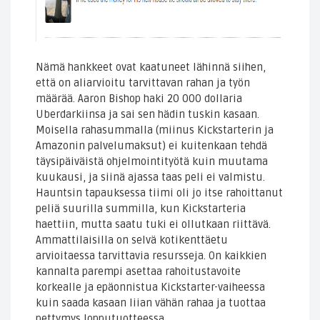
Nämä hankkeet ovat kaatuneet lähinnä siihen,
että on aliarvioitu tarvittavan rahan ja työn
määrää. Aaron Bishop haki 20 000 dollaria
Uberdarkiinsa ja sai sen hädin tuskin kasaan.
Moisella rahasummalla (miinus Kickstarterin ja
Amazonin palvelumaksut) ei kuitenkaan tehdä
täysipäiväistä ohjelmointityötä kuin muutama
kuukausi, ja siinä ajassa taas peli ei valmistu.
Hauntsin tapauksessa tiimi oli jo itse rahoittanut
peliä suurilla summilla, kun Kickstarteria
haettiin, mutta saatu tuki ei ollutkaan riittävä.
Ammattilaisilla on selvä kotikenttäetu
arvioitaessa tarvittavia resursseja. On kaikkien
kannalta parempi asettaa rahoitustavoite
korkealle ja epäonnistua Kickstarter-vaiheessa
kuin saada kasaan liian vähän rahaa ja tuottaa
pettymys lopputuotteessa.