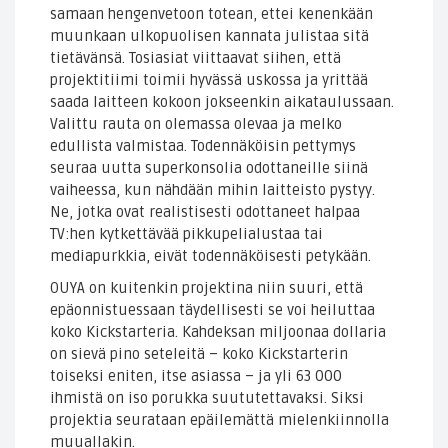
samaan hengenvetoon totean, ettei kenenkään
muunkaan ulkopuolisen kannata julistaa sitä
tietävänsä. Tosiasiat viittaavat siihen, että
projektitiimi toimii hyvässä uskossa ja yrittää
saada laitteen kokoon jokseenkin aikataulussaan.
Valittu rauta on olemassa olevaa ja melko
edullista valmistaa. Todennäköisin pettymys
seuraa uutta superkonsolia odottaneille siinä
vaiheessa, kun nähdään mihin laitteisto pystyy.
Ne, jotka ovat realistisesti odottaneet halpaa
TV:hen kytkettävää pikkupelialustaa tai
mediapurkkia, eivät todennäköisesti petykään.
OUYA on kuitenkin projektina niin suuri, että
epäonnistuessaan täydellisesti se voi heiluttaa
koko Kickstarteria. Kahdeksan miljoonaa dollaria
on sievä pino seteleitä – koko Kickstarterin
toiseksi eniten, itse asiassa – ja yli 63 000
ihmistä on iso porukka suututettavaksi. Siksi
projektia seurataan epäilemättä mielenkiinnolla
muuallakin.