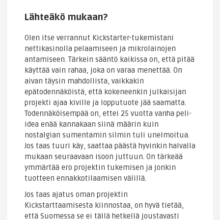
Lähteäkö mukaan?
Olen itse verrannut Kickstarter-tukemistani
nettikasinolla pelaamiseen ja mikrolainojen
antamiseen. Tärkein sääntö kaikissa on, että pitää
käyttää vain rahaa, joka on varaa menettää. On
aivan täysin mahdollista, vaikkakin
epätodennäköistä, että kokeneenkin julkaisijan
projekti ajaa kiville ja lopputuote jää saamatta.
Todennäköisempää on, ettei 25 vuotta vanha peli-
idea enää kannakaan siinä määrin kuin
nostalgian sumentamin silmin tuli unelmoitua.
Jos taas tuuri käy, saattaa päästä hyvinkin halvalla
mukaan seuraavaan isoon juttuun. On tärkeää
ymmärtää ero projektin tukemisen ja jonkin
tuotteen ennakkotilaamisen välillä.
Jos taas ajatus oman projektin
Kickstarttaamisesta kiinnostaa, on hyvä tietää,
että Suomessa se ei tällä hetkellä joustavasti