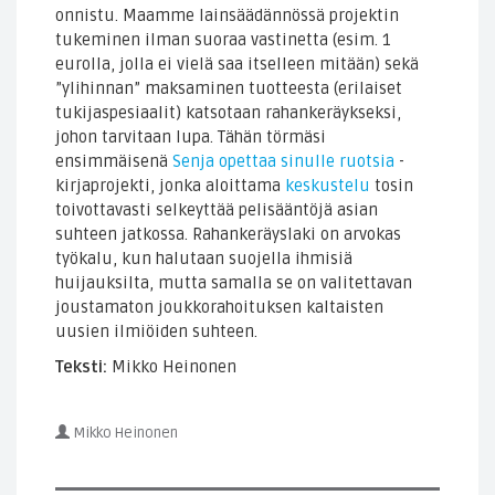
onnistu. Maamme lainsäädännössä projektin
tukeminen ilman suoraa vastinetta (esim. 1
eurolla, jolla ei vielä saa itselleen mitään) sekä
”ylihinnan” maksaminen tuotteesta (erilaiset
tukijaspesiaalit) katsotaan rahankeräykseksi,
johon tarvitaan lupa. Tähän törmäsi
ensimmäisenä
Senja opettaa sinulle ruotsia
-
kirjaprojekti, jonka aloittama
keskustelu
tosin
toivottavasti selkeyttää pelisääntöjä asian
suhteen jatkossa. Rahankeräyslaki on arvokas
työkalu, kun halutaan suojella ihmisiä
huijauksilta, mutta samalla se on valitettavan
joustamaton joukkorahoituksen kaltaisten
uusien ilmiöiden suhteen.
Teksti:
Mikko Heinonen
Mikko Heinonen