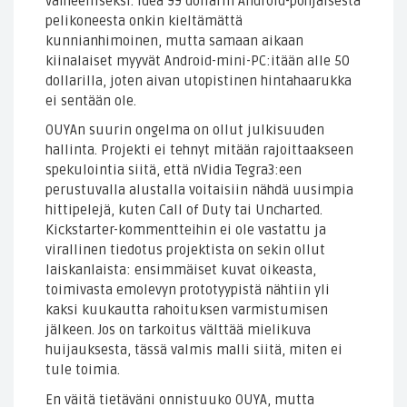
valheelliseksi. Idea 99 dollarin Android-pohjaisesta
pelikoneesta onkin kieltämättä
kunnianhimoinen, mutta samaan aikaan
kiinalaiset myyvät Android-mini-PC:itään alle 50
dollarilla, joten aivan utopistinen hintahaarukka
ei sentään ole.
OUYAn suurin ongelma on ollut julkisuuden
hallinta. Projekti ei tehnyt mitään rajoittaakseen
spekulointia siitä, että nVidia Tegra3:een
perustuvalla alustalla voitaisiin nähdä uusimpia
hittipelejä, kuten Call of Duty tai Uncharted.
Kickstarter-kommentteihin ei ole vastattu ja
virallinen tiedotus projektista on sekin ollut
laiskanlaista: ensimmäiset kuvat oikeasta,
toimivasta emolevyn prototyypistä nähtiin yli
kaksi kuukautta rahoituksen varmistumisen
jälkeen. Jos on tarkoitus välttää mielikuva
huijauksesta, tässä valmis malli siitä, miten ei
tule toimia.
En väitä tietäväni onnistuuko OUYA, mutta