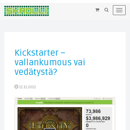
×
Toggl
navig
Kickstarter –
vallankumous vai
vedätystä?
11.11.2012