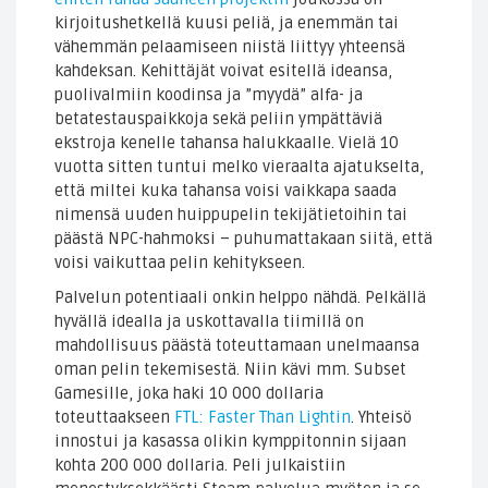
kirjoitushetkellä kuusi peliä, ja enemmän tai
vähemmän pelaamiseen niistä liittyy yhteensä
kahdeksan. Kehittäjät voivat esitellä ideansa,
puolivalmiin koodinsa ja ”myydä” alfa- ja
betatestauspaikkoja sekä peliin ympättäviä
ekstroja kenelle tahansa halukkaalle. Vielä 10
vuotta sitten tuntui melko vieraalta ajatukselta,
että miltei kuka tahansa voisi vaikkapa saada
nimensä uuden huippupelin tekijätietoihin tai
päästä NPC-hahmoksi – puhumattakaan siitä, että
voisi vaikuttaa pelin kehitykseen.
Palvelun potentiaali onkin helppo nähdä. Pelkällä
hyvällä idealla ja uskottavalla tiimillä on
mahdollisuus päästä toteuttamaan unelmaansa
oman pelin tekemisestä. Niin kävi mm. Subset
Gamesille, joka haki 10 000 dollaria
toteuttaakseen
FTL: Faster Than Lightin
. Yhteisö
innostui ja kasassa olikin kymppitonnin sijaan
kohta 200 000 dollaria. Peli julkaistiin