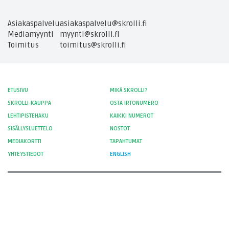
Asiakaspalvelu
asiakaspalvelu@skrolli.fi
Mediamyynti
myynti@skrolli.fi
Toimitus
toimitus@skrolli.fi
ETUSIVU
MIKÄ SKROLLI?
SKROLLI-KAUPPA
OSTA IRTONUMERO
LEHTIPISTEHAKU
KAIKKI NUMEROT
SISÄLLYSLUETTELO
NOSTOT
MEDIAKORTTI
TAPAHTUMAT
YHTEYSTIEDOT
ENGLISH