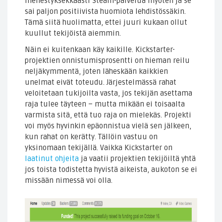
menestyksekkäästi Steam-palvelua myöten ja se
sai paljon positiivista huomiota lehdistössäkin.
Tämä siitä huolimatta, ettei juuri kukaan ollut
kuullut tekijöistä aiemmin.
Näin ei kuitenkaan käy kaikille. Kickstarter-
projektien onnistumisprosentti on hieman reilu
neljäkymmentä, joten läheskään kaikkien
unelmat eivät toteudu. Järjestelmässä rahat
veloitetaan tukijoilta vasta, jos tekijän asettama
raja tulee täyteen – mutta mikään ei toisaalta
varmista sitä, että tuo raja on mielekäs. Projekti
voi myös hyvinkin epäonnistua vielä sen jälkeen,
kun rahat on kerätty. Tällöin vastuu on
yksinomaan tekijällä. Vaikka Kickstarter on
laatinut ohjeita
ja vaatii projektien tekijöiltä yhtä
jos toista todistetta hyvistä aikeista, aukoton se ei
missään nimessä voi olla.