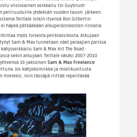
stu viisiosainen seikkailu toi Guybrush
 peliruuduille yhdeksän vuoden tauon jälkeen.
stama Telltale loikin itsensä Ron Gilbertin
ei häpeä pätkääkään alkuperäisteosten rinnalla.
tulkintaa myös toisesta peliklassikosta. Alkujaan
tynyt Sam & Max tunnetaan näet pelaajien parissa
kahjoseikkailu Sam & Max Hit The Road -
kosia sekin alkujaan. Telltale väsäsi 2007-2010
 yhteensä 16-jaksoisen
Sam & Max Freelance
ttuna. Jos kahjokomiikka ja mielikuvitusta
 mieleesi, niin tässäpä riittää repeiltävää