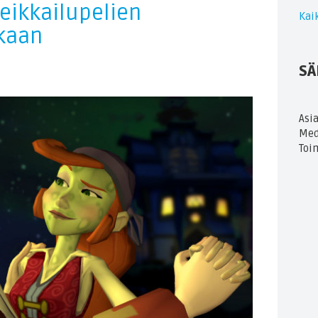
eikkailupelien
Kaik
kaan
SÄ
Asi
Med
Toi