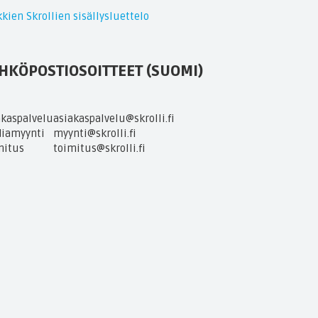
kien Skrollien sisällysluettelo
HKÖPOSTIOSOITTEET (SUOMI)
akaspalvelu
asiakaspalvelu@skrolli.fi
iamyynti
myynti@skrolli.fi
mitus
toimitus@skrolli.fi