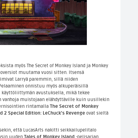
oksista myös The Secret of Monkey Island ja Monkey
ioversiot muutama vuosi sitten. Itsensä
imivat Larryä paremmin, sillä niiden
elaaminen onnistuu myös alkuperäisillä
 käyttöliittymän avustuksella, mikä tekee
 vanhoja muistojaan elähdyttäville kuin uusillekin
odernisointien rintamalla
The Secret of Monkey
d 2 Special Edition: LeChuck’s Revenge
ovat sieltä
ekin, että LucasArts nakitti seikkailupelitalo
äysin uuden
Tales of Monkey Island
-pelisarjan