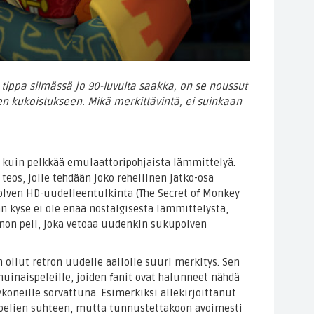
tippa silmässä jo 90-luvulta saakka, on se noussut
n kukoistukseen. Mikä merkittävintä, ei suinkaan
 kuin pelkkää emulaattoripohjaista lämmittelyä.
eos, jolle tehdään joko rehellinen jatko-osa
olven HD-uudelleentulkinta (The Secret of Monkey
an kyse ei ole enää nostalgisesta lämmittelystä,
nnon peli, joka vetoaa uudenkin sukupolven
 ollut retron uudelle aallolle suuri merkitys. Sen
muinaispeleille, joiden fanit ovat halunneet nähdä
oneille sorvattuna. Esimerkiksi allekirjoittanut
uspelien suhteen, mutta tunnustettakoon avoimesti