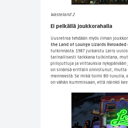
Wasteland 2
Ei pelkällä joukkorahalla
Uusretroa tehdään myös ilman joukkora
the Land of Lounge Lizards Reloaded
tulkinnasta. 1987 julkaistu Larry uusio
tarinallisesti tarkkana tulkintana, mu
piilojuttuja ja viittauksia nykypäivään
on sinänsä erittäin onnistunut, mutta
menneestä. Se mikä toimi 80-luvulla, ei
on vähän kummissaan, että näinkö kesy