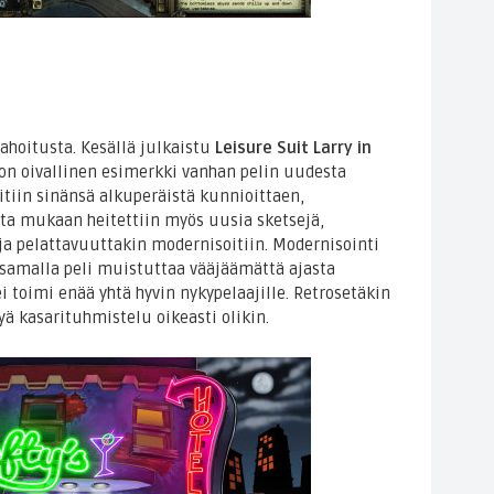
hoitusta. Kesällä julkaistu
Leisure Suit Larry in
on oivallinen esimerkki vanhan pelin uudesta
itiin sinänsä alkuperäistä kunnioittaen,
tta mukaan heitettiin myös uusia sketsejä,
 ja pelattavuuttakin modernisoitiin. Modernisointi
 samalla peli muistuttaa vääjäämättä ajasta
 toimi enää yhtä hyvin nykypelaajille. Retrosetäkin
ä kasarituhmistelu oikeasti olikin.