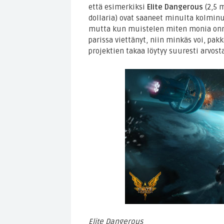
että esimerkiksi
Elite Dangerous
(2,5 m
dollaria) ovat saaneet minulta kolmin
mutta kun muistelen miten monia onnel
parissa viettänyt, niin minkäs voi, pak
projektien takaa löytyy suuresti arvost
Elite Dangerous