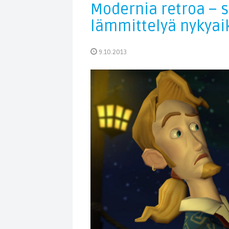
Modernia retroa – s
lämmittelyä nykyai
9.10.2013