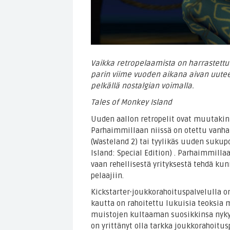
Vaikka retropelaamista on harrastettu 
parin viime vuoden aikana aivan uutee
pelkällä nostalgian voimalla.
Tales of Monkey Island
Uuden aallon retropelit ovat muutakin
Parhaimmillaan niissä on otettu vanha t
(Wasteland 2) tai tyylikäs uuden sukup
Island: Special Edition) . Parhaimmilla
vaan rehellisestä yrityksestä tehdä ku
pelaajiin.
Kickstarter-joukkorahoituspalvelulla on
kautta on rahoitettu lukuisia teoksia 
muistojen kultaaman suosikkinsa nykyk
on yrittänyt olla tarkka joukkorahoit