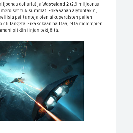
iljoonaa dollaria) ja
Wasteland 2
(2,9 miljoonaa
umeroiset tukisummat. Ehkä vähän älytöntäkin,
lisia pelitunteja olen alkuperäisten pelien
ko oli langeta. Eikä sekään haittaa, että molempien
amani pitkän linjan tekijöitä.