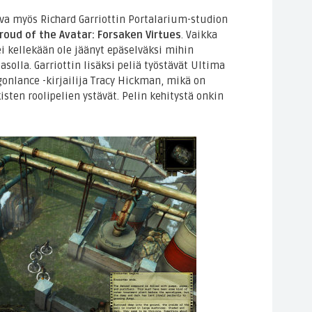
va myös Richard Garriottin Portalarium-studion
roud of the Avatar: Forsaken Virtues
. Vaikka
 ei kellekään ole jäänyt epäselväksi mihin
solla. Garriottin lisäksi peliä työstävät Ultima
gonlance -kirjailija Tracy Hickman, mikä on
sten roolipelien ystävät. Pelin kehitystä onkin