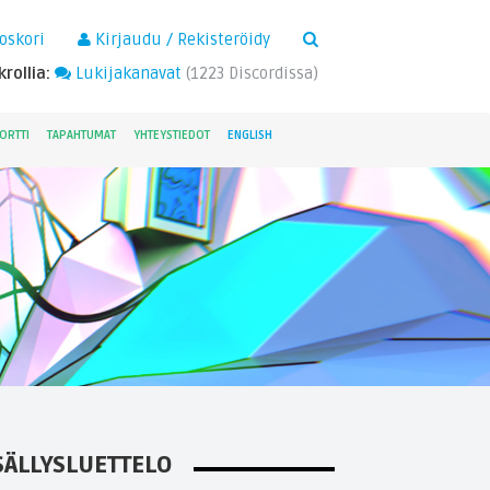
×
oskori
Kirjaudu / Rekisteröidy
rollia:
Lukijakanavat
(
1223
Discordissa)
ORTTI
TAPAHTUMAT
YHTEYSTIEDOT
ENGLISH
SÄLLYSLUETTELO