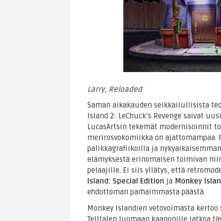
Larry, Reloaded
Saman aikakauden seikkailullisista te
Island 2: LeChuck’s Revenge saivat uus
LucasArtsin tekemät modernisoinnit to
merirosvokomiikka on ajattomampaa. P
palikkagrafiikoilla ja nykyaikaisemman
elämyksestä erinomaisen toimivan niin
pelaajille. Ei siis yllätys, että retrom
Island: Special Edition
ja
Monkey Islan
ehdottoman parhaimmasta päästä.
Monkey Islandien vetovoimasta kertoo s
Telltalen luomaan kaanonille jatkoa t