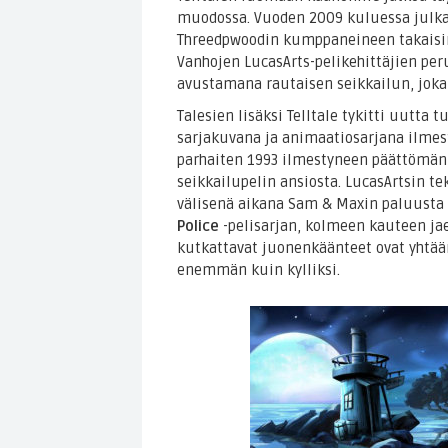
muodossa. Vuoden 2009 kuluessa julkai
Threedpwoodin kumppaneineen takaisin
Vanhojen LucasArts-pelikehittäjien peru
avustamana rautaisen seikkailun, joka 
Talesien lisäksi Telltale tykitti uutta 
sarjakuvana ja animaatiosarjana ilmes
parhaiten 1993 ilmestyneen päättömän 
seikkailupelin ansiosta. LucasArtsin te
välisenä aikana Sam & Maxin paluusta
Police
-pelisarjan, kolmeen kauteen jae
kutkattavat juonenkäänteet ovat yhtään
enemmän kuin kylliksi.