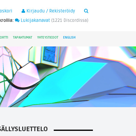
×
oskori
Kirjaudu / Rekisteröidy
rollia:
Lukijakanavat
(
1221
Discordissa)
ORTTI
TAPAHTUMAT
YHTEYSTIEDOT
ENGLISH
SÄLLYSLUETTELO