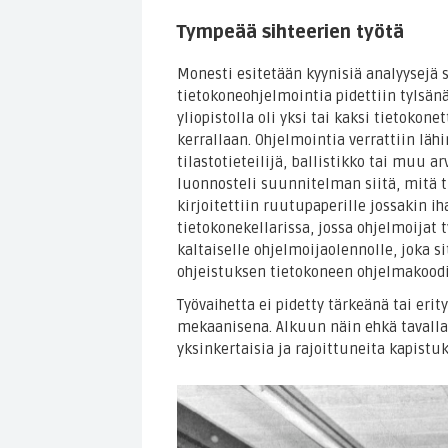
Tympeää sihteerien työtä
Monesti esitetään kyynisiä analyysejä s
tietokoneohjelmointia pidettiin tylsänä
yliopistolla oli yksi tai kaksi tietokon
kerrallaan. Ohjelmointia verrattiin lä
tilastotieteilijä, ballistikko tai muu 
luonnosteli suunnitelman siitä, mitä 
kirjoitettiin ruutupaperille jossakin 
tietokonekellarissa, jossa ohjelmoijat 
kaltaiselle ohjelmoijaolennolle, joka
ohjeistuksen tietokoneen ohjelmakoodi
Työvaihetta ei pidetty tärkeänä tai eri
mekaanisena. Alkuun näin ehkä tavallaan
yksinkertaisia ja rajoittuneita kapistu