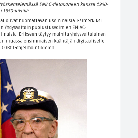
.) työskentelemässä ENIAC-tietokoneen kanssa 1940-
ai 1950-luvulla.
at olivat huomattavan usein naisia. Esimerkiksi
un Yhdysvaltain puolustusvoimien ENIAC-
i naisia. Erikseen täytyy mainita yhdysvaltalainen
uun muassa ensimmäisen kääntäjän digitaaliselle
ä COBOL-ohjelmointikielen.