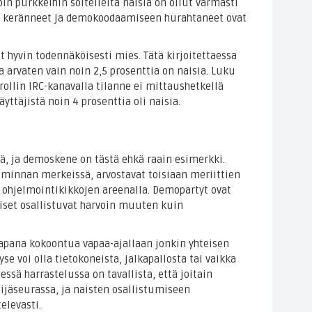
löin purkkeihin soitelleita naisia on ollut varmasti
ejä keränneet ja demokoodaamiseen hurahtaneet ovat
et hyvin todennäköisesti mies. Tätä kirjoitettaessa
a arvaten vain noin 2,5 prosenttia on naisia. Luku
rollin IRC-kanavalla tilanne ei mittaushetkellä
yttäjistä noin 4 prosenttia oli naisia.
ä, ja demoskene on tästä ehkä raain esimerkki.
iminnan merkeissä, arvostavat toisiaan meriittien
hjelmointikikkojen areenalla. Demopartyt ovat
aiset osallistuvat harvoin muuten kuin
apana kokoontua vapaa-ajallaan jonkin yhteisen
e voi olla tietokoneista, jalkapallosta tai vaikka
essä harrastelussa on tavallista, että joitain
ijäseurassa, ja naisten osallistumiseen
elevasti.