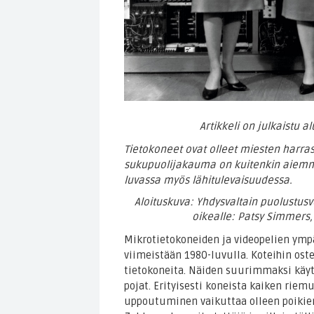
Artikkeli on julkaistu a
Tietokoneet ovat olleet miesten harra
sukupuolijakauma on kuitenkin aiemmi
luvassa myös lähitulevaisuudessa.
Aloituskuva: Yhdysvaltain puolustus
oikealle: Patsy Simmers, 
Mikrotietokoneiden ja videopelien ympä
viimeistään 1980-luvulla. Koteihin ostet
tietokoneita. Näiden suurimmaksi käyt
pojat. Erityisesti koneista kaiken riem
uppoutuminen vaikuttaa olleen poikien 