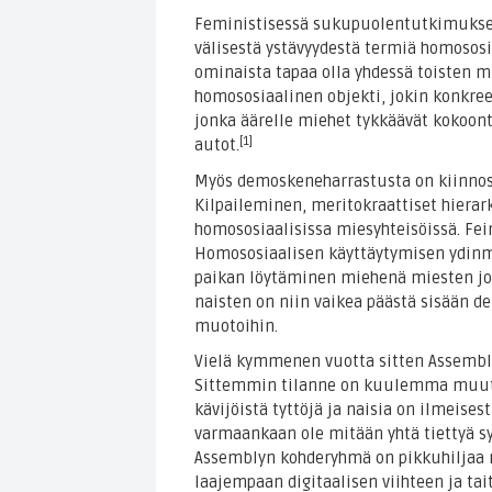
Feministisessä sukupuolentutkimukses
välisestä ystävyydestä termiä homososia
ominaista tapaa olla yhdessä toisten m
homososiaalinen objekti, jokin konkree
jonka äärelle miehet tykkäävät kokoontu
[1]
autot.
Myös demoskeneharrastusta on kiinnos
Kilpaileminen, meritokraattiset hierark
homososiaalisissa miesyhteisöissä. Fei
Homososiaalisen käyttäytymisen ydin
paikan löytäminen miehenä miesten jouk
naisten on niin vaikea päästä sisään d
muotoihin.
Vielä kymmenen vuotta sitten Assemblyi
Sittemmin tilanne on kuulemma muut
kävijöistä tyttöjä ja naisia on ilmeises
varmaankaan ole mitään yhtä tiettyä sy
Assemblyn kohderyhmä on pikkuhiljaa 
laajempaan digitaalisen viihteen ja ta