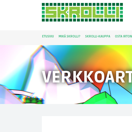
ETUSIVU
MIKÄ SKROLLI?
SKROLLI-KAUPPA
OSTA IRTO
VERKKOART