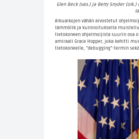
Glen Beck (vas.) ja Betty Snyder (oik
t
Alkuaikojen vähän arvostetut ohjelmoij
lämmöllä ja kunnioituksella muistell
tietokoneen ohjelmoijista suurin osa ol
amiraali Grace Hopper, joka kehitti m
tietokoneelle, ”debugging”-termin sek