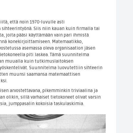
iitä, että noin 1970-luvulle asti
 sihteerintyönä. Siis niin kauan kuin firmalla tai
etta, joita pääsi käyttämään vain pari ihmistä
hinnä konekirjoittamiseen. Matemaatikko,
arvostetussa asemassa oleva organisaation jäsen
tietokoneella piti laskea. Tämä suunnitelma
ihan muualla kuin tutkimuslaitoksen
työskentelivät. Suunnitelma luovutettiin sihteerin
 sitten muunsi saamansa matemaattisen
ksi.
tyisen arvostettavana, pikemminkin triviaalina ja
 olikin, sillä varhaiset tietokoneet olivat varsin
ksia, jumppasalin kokoisia taskulaskimia.