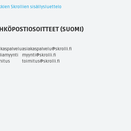
kien Skrollien sisällysluettelo
HKÖPOSTIOSOITTEET (SUOMI)
akaspalvelu
asiakaspalvelu@skrolli.fi
iamyynti
myynti@skrolli.fi
mitus
toimitus@skrolli.fi