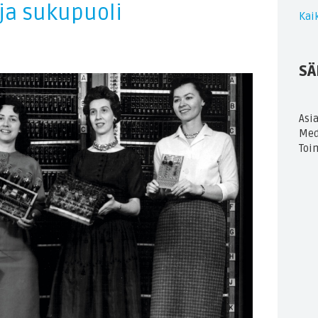
 ja sukupuoli
Kaik
SÄ
Asi
Med
Toi