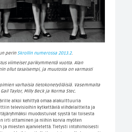
lun perin
Skrollin numerossa 2013.2
.
stus viimeiset parikymmentä vuotta. Alan
n ollut tasaisempi, ja muutosta on varmasti
voimien varhaisia tietokonetyöläisiä. Vasemmalta
Gail Taylor, Milly Beck ja Norma Stec.
rille alkoi kehittyä omaa alakulttuuria
tiin televisioihin kytkettäviä viihdelaitteita ja
täjäryhmäksi muodostuivat syystä tai toisesta
un irti ottaminen ja niihin korvia myöten
ja miesten ajanvietettä. Tietysti intohimoisesti