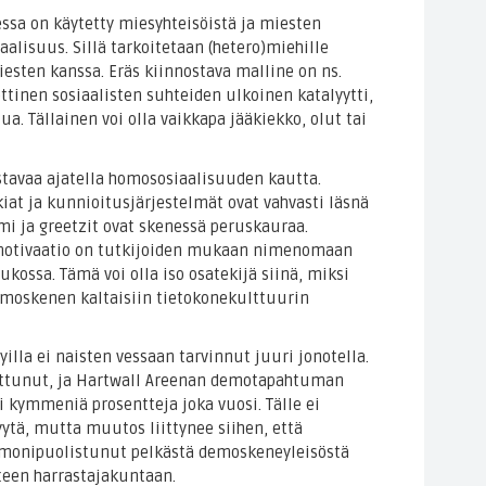
sa on käytetty miesyhteisöistä ja miesten
alisuus. Sillä tarkoitetaan (hetero)miehille
iesten kanssa. Eräs kiinnostava malline on ns.
ttinen sosiaalisten suhteiden ulkoinen katalyytti,
a. Tällainen voi olla vaikkapa jääkiekko, olut tai
tavaa ajatella homososiaalisuuden kautta.
iat ja kunnioitusjärjestelmät ovat vahvasti läsnä
mi ja greetzit ovat skenessä peruskauraa.
motivaatio on tutkijoiden mukaan nimenomaan
ossa. Tämä voi olla iso osatekijä siinä, miksi
emoskenen kaltaisiin tietokonekulttuurin
lla ei naisten vessaan tarvinnut juuri jonotella.
tunut, ja Hartwall Areenan demotapahtuman
ti kymmeniä prosentteja joka vuosi. Tälle ei
ytä, mutta muutos liittynee siihen, että
monipuolistunut pelkästä demoskeneyleisöstä
iteen harrastajakuntaan.