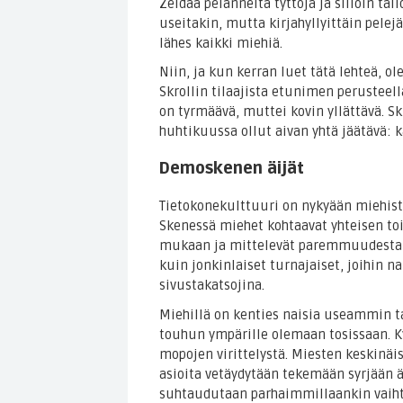
Zeldaa pelanneita tyttöjä ja silloin täl
useitakin, mutta kirjahyllyittäin pel
lähes kaikki miehiä.
Niin, ja kun kerran luet tätä lehteä, ol
Skrollin tilaajista etunimen perusteell
on tyrmäävä, muttei kovin yllättävä. Sk
huhtikuussa ollut aivan yhtä jäätävä: kä
Demoskenen äijät
Tietokonekulttuuri on nykyään miehist
Skenessä miehet kohtaavat yhteisen to
mukaan ja mittelevät paremmuudesta o
kuin jonkinlaiset turnajaiset, joihin n
sivustakatsojina.
Miehillä on kenties naisia useammin t
touhun ympärille olemaan tosissaan. Kys
mopojen virittelystä. Miesten keskinäis
asioita vetäydytään tekemään syrjään ä
suhtaudutaan parhaimmillaankin vaiht