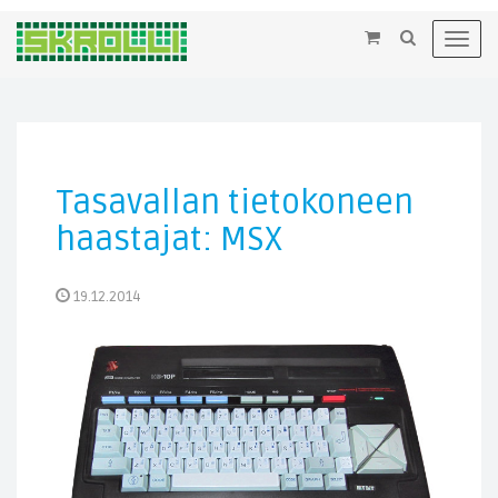
×
Toggl
navig
Tasavallan tietokoneen
haastajat: MSX
19.12.2014