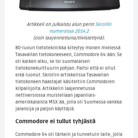
Artikkeli on julkaistu alun perin
Skrollin
numerossa 2014.2
(osin laajennettuna/tiivistettynä).
80-luvun tietotekniikka kiteytyy monen mielessä
Tasavallan tietokoneeseen, Commodore 64:ään. Se
oli kaiken alku, se loi suomalaisen
tietokonekulttuurin pohjan. Paitsi että ei ollut
eikä luonut. Skrollin artikkelissa Tasavallan
tietokoneen haastajat käsiteltiin Commodoren
kilpailijoita. Artikkelin laajennetussa
nettiversiossa muistellaan japanilais-
amerikkalaista MSX:ää, jolla oli Suomessa vankka
jalansija ja paljon käyttäjiä.
Commodore ei tullut tyhjästä
Commodore 64 oli tärkein ja tunnetuin laite, jolla