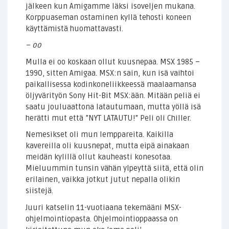
jälkeen kun Amigamme läksi isoveljen mukana.
Korppuaseman ostaminen kyllä tehosti koneen
käyttämistä huomattavasti.
– oo
Mulla ei oo koskaan ollut kuusnepaa. MSX 1985 –
1990, sitten Amigaa. MSX:n sain, kun isä vaihtoi
paikallisessa kodinkoneliikkeessä maalaamansa
öljyvärityön Sony Hit-Bit MSX:ään. Mitään peliä ei
saatu jouluaattona latautumaan, mutta yöllä isä
herätti mut että ”NYT LATAUTU!” Peli oli Chiller.
Nemesikset oli mun lemppareita. Kaikilla
kavereilla oli kuusnepat, mutta eipä ainakaan
meidän kylillä ollut kauheasti konesotaa.
Mieluummin tunsin vähän ylpeyttä siitä, että olin
erilainen, vaikka jotkut jutut nepalla olikin
siistejä.
Juuri katselin 11-vuotiaana tekemääni MSX-
ohjelmointiopasta. Ohjelmointioppaassa on