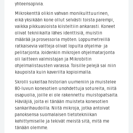
yhteensopivia.
Mikrokenttä olikin vahvan monikulttuurinen,
eikä yksikään kone ollut selvästi toista parempi,
vaikka pikkuasioista kiisteltiin ankarasti. Koneet
olivat tekniikalta lähes identtisiä, muistin
määrää ja prosessoria myöten. Loppumetreillä
ratkaisevia valtteja olivat lopulta ohjelma- ja
pelitarjonta. Joidenkin mikrojen ohjelmatarjonta
oli laitteen valmistajan ja Mikrobitin
ohjelmalistausten varassa. Toisille pelejä sai niin
kaupoista kuin kaverilta kopioimalla.
Skrolli sukeltaa historian uumeniin ja muistelee
80-luvun konesotien unohdettuja sotureita, niitä
osapuolia, joille ei ole rakennettu muistopatsaita.
Häviäjiä, joita ei tänään muisteta konesotien
sankarihaudoilla. Niitä mikroja, jotka antoivat
panoksensa suomalaisen tietotekniikan
kehittymiselle ja tekivät meistä sitä, mitä me
tänään olemme.