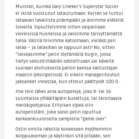
Muistan, kuinka Gary Lineker’s Superstar Soccer
ei ikinä suostunut latautumaan. Kerran se tuntui
lataavan tavallista pidempään ja aloimme elätellä
toiveita. Sipsuttelimme sitten varpaillaan
viereisissä huoneissa ja varoimme tärisyttämättä
taloa. Välillä hiivimme katsomaan, vieläkö peli
lataa – ja latasihan se loppuun asti! No, sitten
”raiskasimme” pelin löytämällä bugin, jossa
tietyn sekuntimäärän odotettuaan sai kävellä
suoraan aloituksesta pallon kanssa vastustajan
maaliin (yksinpelissä). Ei oikein manageritouhut
jaksaneet innostaa, kun ottelut päättyvät 100-0 .
Itse tein lähes aina autopelejä, joko 8- tai 16-
suuntaisia ylhäältäpäin kuvattuja, tai skrollaavia
merkkipohjaisia. Erityisen ylpeä olin
autopelistäni, joka sanoi pelin loputtua
karkeankuuloisella samplella ”game over”.
Ostin omilla rahoilla koneeseen myöhemmin
korppuaseman ja käytinkin sitä pitkään, sen