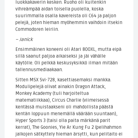
luokkakaverin kesken. Ruoho oli kuitenkin
vihreämpää aidan toisella puolella, koska
suurimmalla osalla kavereista oli C64 ja paljon
pelejä, joten hieman myöhemmin vaihdoin itsekin
Commodoren leiriin.
– Janick
Ensimmäinen koneeni oli Atari 800XL, mutta eipä
sillä saanut paljoa aikaiseksi ja jäi vähälle
käytölle. Oli pelkkä keskusyksikkö ilman mitään
tallennusmediaakaan.
Sitten MSX Svi-728, kasettiasemaksi mankka.
Modulipelejä olivat ainakin Dragon Attack,
Monkey Academy (tuli harjoiteltua
matematiikkaa), Circus Charlie (viimeisessä
kentässä muistaakseni oli mahdollista päästä
kentän loppuun menemällä väärään suuntaan),
Hyper Sports 3 (taisi olla paita märkänä parit
kerrat), The Goonies, Yie Ar Kung Fu 2 (pelihahmon
jalkojen sätkyttely hieman ärsytti, kun pelitaito ei