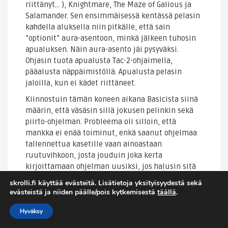
riittänyt… ), Knightmare, The Maze of Galious ja
Salamander. Sen ensimmäisessä kentässä pelasin
kahdella aluksella niin pitkälle, että sain
”optionit” aura-asentoon, minkä jälkeen tuhosin
apualuksen. Näin aura-asento jäi pysyväksi.
Ohjasin tuota apualusta Tac-2-ohjaimella,
pääalusta näppäimistöllä. Apualusta pelasin
jaloilla, kun ei kädet riittäneet.
Kiinnostuin tämän koneen aikana Basicista siinä
määrin, että väsäsin sillä jokusen pelinkin sekä
piirto-ohjelman. Probleema oli silloin, että
mankka ei enää toiminut, enkä saanut ohjelmaa
tallennettua kasetille vaan ainoastaan
ruutuvihkoon, josta jouduin joka kerta
kirjoittamaan ohjelman uusiksi, jos halusin sitä
käyttää tai kehittää. Piirto-ohjelmaan keksin
skrolli.fi käyttää evästeitä. Lisätietoja yksityisyydestä sekä
lopulta keinon kiertää 8:n ilmansuunnan limitti,
evästeistä ja niiden päälle/pois kytkemisestä
täällä
.
kun tein ”tähtäinspriten”, jota kohti varsinainen
piirtopiste eteni kun ylös-näppäintä painoi.
Hyväksy
Tähtäinpiste siirtyi vasemmalle painettaessa