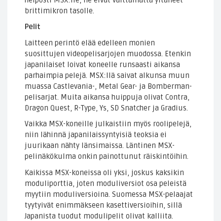
brittimikron tasolle.
Pelit
Laitteen perintö elää edelleen monien
suosittujen videopelisarjojen muodossa. Etenkin
japanilaiset loivat koneelle runsaasti aikansa
parhaimpia pelejä. MSX:llä saivat alkunsa muun
muassa Castlevania-, Metal Gear- ja Bomberman-
pelisarjat. Muita aikansa huippuja olivat Contra,
Dragon Quest, R-Type, Ys, SD Snatcher ja Gradius.
Vaikka MSX-koneille julkaistiin myös roolipelejä,
niin lähinnä japanilaissyntyisiä teoksia ei
juurikaan nähty länsimaissa. Läntinen MSX-
pelinäkökulma onkin painottunut räiskintöihin.
Kaikissa MSX-koneissa oli yksi, joskus kaksikin
moduliporttia, joten moduliversiot osa peleistä
myytiin moduliversioina. Suomessa MSX-pelaajat
tyytyivät enimmäkseen kasettiversioihin, sillä
Japanista tuodut modulipelit olivat kalliita.