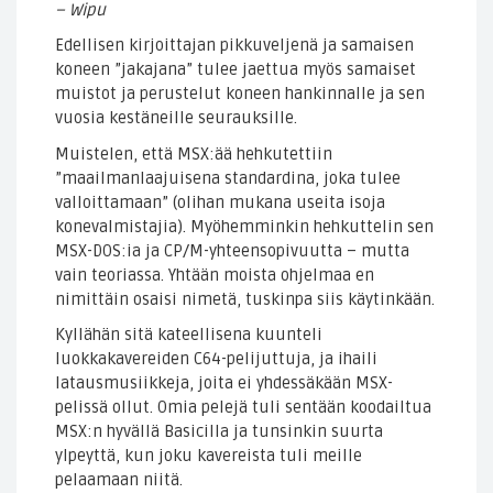
– Wipu
Edellisen kirjoittajan pikkuveljenä ja samaisen
koneen ”jakajana” tulee jaettua myös samaiset
muistot ja perustelut koneen hankinnalle ja sen
vuosia kestäneille seurauksille.
Muistelen, että MSX:ää hehkutettiin
”maailmanlaajuisena standardina, joka tulee
valloittamaan” (olihan mukana useita isoja
konevalmistajia). Myöhemminkin hehkuttelin sen
MSX-DOS:ia ja CP/M-yhteensopivuutta – mutta
vain teoriassa. Yhtään moista ohjelmaa en
nimittäin osaisi nimetä, tuskinpa siis käytinkään.
Kyllähän sitä kateellisena kuunteli
luokkakavereiden C64-pelijuttuja, ja ihaili
latausmusiikkeja, joita ei yhdessäkään MSX-
pelissä ollut. Omia pelejä tuli sentään koodailtua
MSX:n hyvällä Basicilla ja tunsinkin suurta
ylpeyttä, kun joku kavereista tuli meille
pelaamaan niitä.