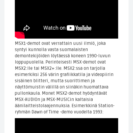
MSX1-demot ovat verrattain uusi ilmiö, joka
syntyi kunnolla vasta suomalaisten
demontekijöiden löytäessä koneen 1990-luvun
loppupuolella. Perinteisesti MSX-demot ovat
MSX2:lle tai MSX2+:lle. MSX2:ssa on tarjolla
esimerkiksi 256 värin grafiikkatila ja videopiirin
sisäinen blitteri, mutta suorittimen ja
näyttömuistin välillä on siinäkin huomattava
pullonkaula. Monet MSX2-demot hyödyntävät
MSX-AUDIOn ja MSX-MUSICin kaltaisia
äänilaitteistolaajennuksia. Esimerkkinä Station-
ryhmän Dawn of Time -demo vuodelta 1993: