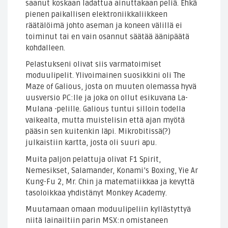
saanut koskaan ladattua ainuttakaan peliä. Ehkä
pienen paikallisen elektroniikkaliikkeen
räätälöimä johto aseman ja koneen välillä ei
toiminut tai en vain osannut säätää äänipäätä
kohdalleen.
Pelastukseni olivat siis varmatoimiset
moduulipelit. Ylivoimainen suosikkini oli The
Maze of Galious, josta on muuten olemassa hyvä
uusversio PC:lle ja joka on ollut esikuvana La-
Mulana -pelille. Galious tuntui silloin todella
vaikealta, mutta muistelisin että ajan myötä
pääsin sen kuitenkin läpi. Mikrobitissä(?)
julkaistiin kartta, josta oli suuri apu.
Muita paljon pelattuja olivat F1 Spirit,
Nemesikset, Salamander, Konami’s Boxing, Yie Ar
Kung-Fu 2, Mr. Chin ja matematiikkaa ja kevyttä
tasoloikkaa yhdistänyt Monkey Academy.
Muutamaan omaan moduulipeliin kyllästyttyä
niitä lainailtiin parin MSX:n omistaneen