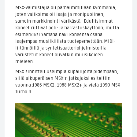
MSX-valmistajia oli parhaimmillaan kymmeniä,
joten valikoima oli laaja ja monipuolinen,
samoin markkinointi värikästä. Edullisimmat
koneet riittivät peli- ja harrastuskäyttöön, mutta
esimerkiksi Yamaha näki koneensa osana
laajempaa musiikillista tuoteperhettään. MIDI-
liitännöillä ja syntetisaattoriohjelmistoilla
varustetut koneet olivatkin muusikoiden
mieleen.
MSX sinnitteli useimpia kilpailijoita pidempään,
sillä alkuperäisen MSX:n jatkajaksi esiteltiin
vuonna 1986 MSX2, 1988 MSX2+ ja vielä 1990 MSX
Turbo R.