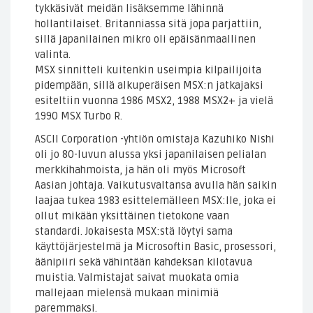
tykkäsivät meidän lisäksemme lähinnä
hollantilaiset. Britanniassa sitä jopa parjattiin,
sillä japanilainen mikro oli epäisänmaallinen
valinta.
MSX sinnitteli kuitenkin useimpia kilpailijoita
pidempään, sillä alkuperäisen MSX:n jatkajaksi
esiteltiin vuonna 1986 MSX2, 1988 MSX2+ ja vielä
1990 MSX Turbo R.
ASCII Corporation -yhtiön omistaja Kazuhiko Nishi
oli jo 80-luvun alussa yksi japanilaisen pelialan
merkkihahmoista, ja hän oli myös Microsoft
Aasian johtaja. Vaikutusvaltansa avulla hän saikin
laajaa tukea 1983 esittelemälleen MSX:lle, joka ei
ollut mikään yksittäinen tietokone vaan
standardi. Jokaisesta MSX:stä löytyi sama
käyttöjärjestelmä ja Microsoftin Basic, prosessori,
äänipiiri sekä vähintään kahdeksan kilotavua
muistia. Valmistajat saivat muokata omia
mallejaan mielensä mukaan minimiä
paremmaksi.