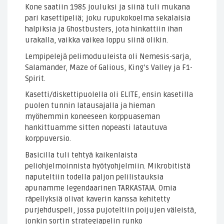
Kone saatiin 1985 jouluksi ja siinä tuli mukana
pari kasettipeliä; joku rupukokoelma sekalaisia
halpiksia ja Ghostbusters, jota hinkattiin ihan
urakalla, vaikka vaikea loppu siinä olikin.
Lempipelejä pelimoduuleista oli Nemesis-sarja,
Salamander, Maze of Galious, King’s Valley ja F1-
Spirit.
Kasetti/diskettipuolella oli ELITE, ensin kasetilla
puolen tunnin latausajalla ja hieman
myöhemmin koneeseen korppuaseman
hankittuamme sitten nopeasti latautuva
korppuversio.
Basicilla tuli tehtyä kaikenlaista
peliohjelmoinnista hyötyohjelmiin. Mikrobitistä
naputeltiin todella paljon pelilistauksia
apunamme legendaarinen TARKASTAJA. Omia
räpellyksiä olivat kaverin kanssa kehitetty
purjehduspeli, jossa pujoteltiin poijujen väleistä,
jonkin sortin strategiapelin runko