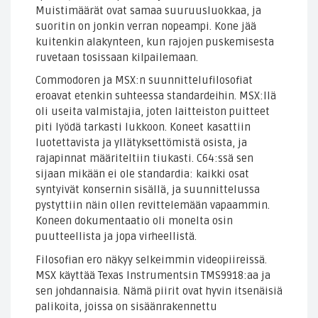
Muistimäärät ovat samaa suuruusluokkaa, ja
suoritin on jonkin verran nopeampi. Kone jää
kuitenkin alakynteen, kun rajojen puskemisesta
ruvetaan tosissaan kilpailemaan.
Commodoren ja MSX:n suunnittelufilosofiat
eroavat etenkin suhteessa standardeihin. MSX:llä
oli useita valmistajia, joten laitteiston puitteet
piti lyödä tarkasti lukkoon. Koneet kasattiin
luotettavista ja yllätyksettömistä osista, ja
rajapinnat määriteltiin tiukasti. C64:ssä sen
sijaan mikään ei ole standardia: kaikki osat
syntyivät konsernin sisällä, ja suunnittelussa
pystyttiin näin ollen revittelemään vapaammin.
Koneen dokumentaatio oli monelta osin
puutteellista ja jopa virheellistä.
Filosofian ero näkyy selkeimmin videopiireissä.
MSX käyttää Texas Instrumentsin TMS9918:aa ja
sen johdannaisia. Nämä piirit ovat hyvin itsenäisiä
palikoita, joissa on sisäänrakennettu