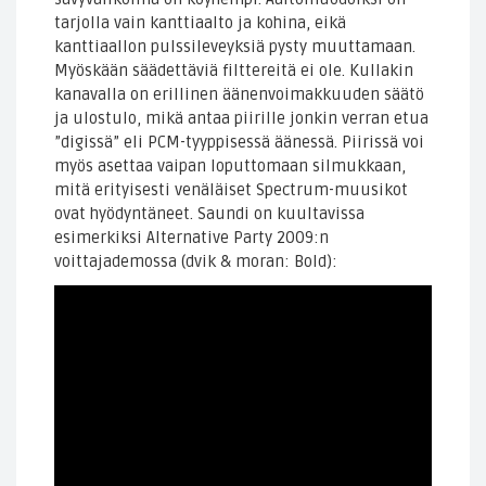
tarjolla vain kanttiaalto ja kohina, eikä
kanttiaallon pulssileveyksiä pysty muuttamaan.
Myöskään säädettäviä filttereitä ei ole. Kullakin
kanavalla on erillinen äänenvoimakkuuden säätö
ja ulostulo, mikä antaa piirille jonkin verran etua
”digissä” eli PCM-tyyppisessä äänessä. Piirissä voi
myös asettaa vaipan loputtomaan silmukkaan,
mitä erityisesti venäläiset Spectrum-muusikot
ovat hyödyntäneet. Saundi on kuultavissa
esimerkiksi Alternative Party 2009:n
voittajademossa (dvik & moran: Bold):