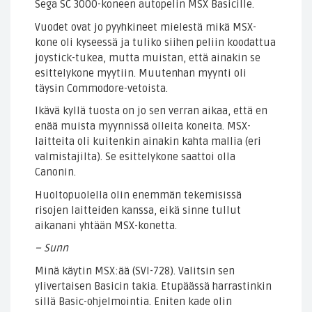
Sega SC 3000-koneen autopelin MSX Basicille.
Vuodet ovat jo pyyhkineet mielestä mikä MSX-
kone oli kyseessä ja tuliko siihen peliin koodattua
joystick-tukea, mutta muistan, että ainakin se
esittelykone myytiin. Muutenhan myynti oli
täysin Commodore-vetoista.
Ikävä kyllä tuosta on jo sen verran aikaa, että en
enää muista myynnissä olleita koneita. MSX-
laitteita oli kuitenkin ainakin kahta mallia (eri
valmistajilta). Se esittelykone saattoi olla
Canonin.
Huoltopuolella olin enemmän tekemisissä
risojen laitteiden kanssa, eikä sinne tullut
aikanani yhtään MSX-konetta.
– Sunn
Minä käytin MSX:ää (SVI-728). Valitsin sen
ylivertaisen Basicin takia. Etupäässä harrastinkin
sillä Basic-ohjelmointia. Eniten kade olin