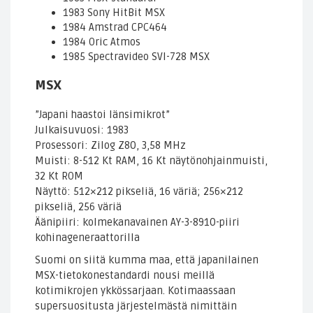
1983 Sony HitBit MSX
1984 Amstrad CPC464
1984 Oric Atmos
1985 Spectravideo SVI-728 MSX
MSX
”Japani haastoi länsimikrot”
Julkaisuvuosi: 1983
Prosessori: Zilog Z80, 3,58 MHz
Muisti: 8-512 Kt RAM, 16 Kt näytönohjainmuisti,
32 Kt ROM
Näyttö: 512×212 pikseliä, 16 väriä; 256×212
pikseliä, 256 väriä
Äänipiiri: kolmekanavainen AY-3-8910-piiri
kohinageneraattorilla
Suomi on siitä kumma maa, että japanilainen
MSX-tietokonestandardi nousi meillä
kotimikrojen ykkössarjaan. Kotimaassaan
supersuositusta järjestelmästä nimittäin