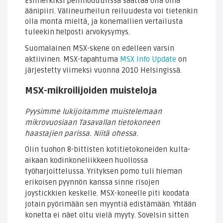
Esimerkiksi pelimoduulissa saattaa olla oma
äänipiiri. Välineurheilun reiluudesta voi tietenkin
olla monta mieltä, ja konemallien vertailusta
tuleekin helposti arvokysymys.
Suomalainen MSX-skene on edelleen varsin
aktiivinen. MSX-tapahtuma
MSX Info Update
on
järjestetty viimeksi vuonna 2010 Helsingissä.
MSX-mikroilijoiden muisteloja
Pyysimme lukijoitamme muistelemaan
mikrovuosiaan Tasavallan tietokoneen
haastajien parissa. Niitä ohessa.
Olin tuohon 8-bittisten kotitietokoneiden kulta-
aikaan kodinkoneliikkeen huollossa
työharjoittelussa. Yrityksen pomo tuli hieman
erikoisen pyynnön kanssa sinne risojen
joystickkien keskelle. MSX-koneelle piti koodata
jotain pyörimään sen myyntiä edistämään. Yhtään
konetta ei näet oltu vielä myyty. Sovelsin sitten