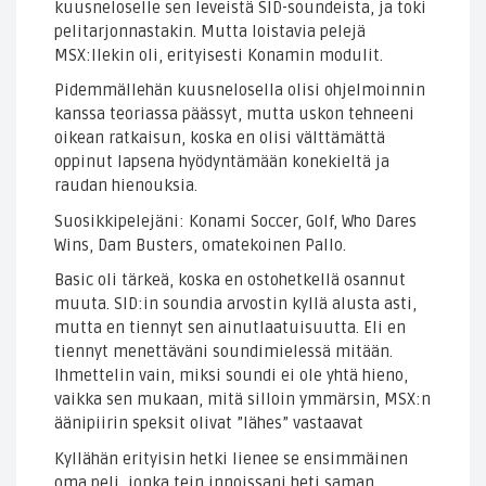
kuusneloselle sen leveistä SID-soundeista, ja toki
pelitarjonnastakin. Mutta loistavia pelejä
MSX:llekin oli, erityisesti Konamin modulit.
Pidemmällehän kuusnelosella olisi ohjelmoinnin
kanssa teoriassa päässyt, mutta uskon tehneeni
oikean ratkaisun, koska en olisi välttämättä
oppinut lapsena hyödyntämään konekieltä ja
raudan hienouksia.
Suosikkipelejäni: Konami Soccer, Golf, Who Dares
Wins, Dam Busters, omatekoinen Pallo.
Basic oli tärkeä, koska en ostohetkellä osannut
muuta. SID:in soundia arvostin kyllä alusta asti,
mutta en tiennyt sen ainutlaatuisuutta. Eli en
tiennyt menettäväni soundimielessä mitään.
Ihmettelin vain, miksi soundi ei ole yhtä hieno,
vaikka sen mukaan, mitä silloin ymmärsin, MSX:n
äänipiirin speksit olivat ”lähes” vastaavat
Kyllähän erityisin hetki lienee se ensimmäinen
oma peli, jonka tein innoissani heti saman