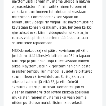
näyttömuisti ja vain muutama ulospäin näkyvä
ohjausrekisteri. Piirin vaihtaminen toiseen ei
vaikuta muun koneen toimintaan oikeastaan
mitenkään. Commodore 64 sen sijaan on
rakentunut videopiirin ympärille: näyttömuistina
käytetään koneen keskusmuistia, laitteen kaikki
ajastukset ovat kiinni videopuolen oikuista, ja
runsas videopiirirekisterien määrä suorastaan
houkuttelee räpläämään.
MSX-demokoodaaja ei pääse kovinkaan pitkälle,
jos hän yrittää lähestyä laitteistoa C64:n tapaan.
Muureja ja pullonkauloja tulee vastaan kaiken
aikaa. Näyttömuistiin kirjoittaminen on hidasta,
ja rasteritemppuilun mahdollisuudet rajoittuvat
suunnilleen värinvaihteluun. Spritejäkin on
oikeasti vain neljä eikä 32, ja elintärkeät
skrollirekisterit puuttuvat. Demontekijän ei
yleensä kannata yrittää löytää kikkoja speksien
mukaisten rajojen murtamiseksi vaan toimia
niiden puitteissa mahdollisimman ovelasti.