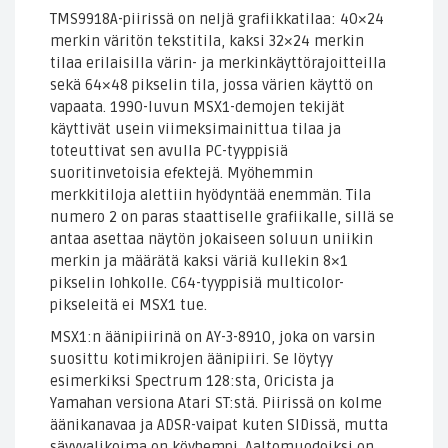
TMS9918A-piirissä on neljä grafiikkatilaa: 40×24
merkin väritön tekstitila, kaksi 32×24 merkin
tilaa erilaisilla värin- ja merkinkäyttörajoitteilla
sekä 64×48 pikselin tila, jossa värien käyttö on
vapaata. 1990-luvun MSX1-demojen tekijät
käyttivät usein viimeksimainittua tilaa ja
toteuttivat sen avulla PC-tyyppisiä
suoritinvetoisia efektejä. Myöhemmin
merkkitiloja alettiin hyödyntää enemmän. Tila
numero 2 on paras staattiselle grafiikalle, sillä se
antaa asettaa näytön jokaiseen soluun uniikin
merkin ja määrätä kaksi väriä kullekin 8×1
pikselin lohkolle. C64-tyyppisiä multicolor-
pikseleitä ei MSX1 tue.
MSX1:n äänipiirinä on AY-3-8910, joka on varsin
suosittu kotimikrojen äänipiiri. Se löytyy
esimerkiksi Spectrum 128:sta, Oricista ja
Yamahan versiona Atari ST:stä. Piirissä on kolme
äänikanavaa ja ADSR-vaipat kuten SIDissä, mutta
sävyvalikoima on köyhempi. Aaltomuodoiksi on