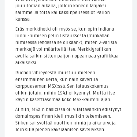
joululoman aikana, jolloin koneen lahjaksi
saimme. Ja totta kai kaksinpelisessiot Pallon
kanssa.
Eräs merkkihetki oli myös se, kun opin Indiana
Junni -nimisen pelin listauksesta (minkähän
nimisessä lehdessä se olikaan?), miten 2-värisiä
merkkejä voi määritellä itse. Merkkigrafiikan
avulla saikin sitten paljon nopeampaa grafiikkaa
aikaiseksi.
Ruohon vihreydestä muistuu mieleen
ensimmäinen kerta, kun näin kaverilla
korppuaseman MSX:ssä. Sen latauskokemus
olikin jotain, mihin 1541 ei kyennyt. Mutta itse
käytin kasettiasemaa koko MSX-kauteni ajan.
Ai niin, MSX:n basicissa oli yllättävänkin edistynyt
domainspesifinen kieli musiikin tekemiseen.
Siihen sai syöttää nuottien nimiä ja aika-arvoja.
Tein sillä pienen kaksiäänisen sävellyksen.