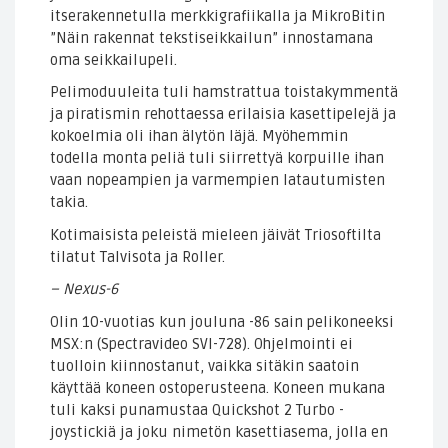
itserakennetulla merkkigrafiikalla ja MikroBitin
”Näin rakennat tekstiseikkailun” innostamana
oma seikkailupeli.
Pelimoduuleita tuli hamstrattua toistakymmentä
ja piratismin rehottaessa erilaisia kasettipelejä ja
kokoelmia oli ihan älytön läjä. Myöhemmin
todella monta peliä tuli siirrettyä korpuille ihan
vaan nopeampien ja varmempien latautumisten
takia.
Kotimaisista peleistä mieleen jäivät Triosoftilta
tilatut Talvisota ja Roller.
– Nexus-6
Olin 10-vuotias kun jouluna -86 sain pelikoneeksi
MSX:n (Spectravideo SVI-728). Ohjelmointi ei
tuolloin kiinnostanut, vaikka sitäkin saatoin
käyttää koneen ostoperusteena. Koneen mukana
tuli kaksi punamustaa Quickshot 2 Turbo -
joystickiä ja joku nimetön kasettiasema, jolla en