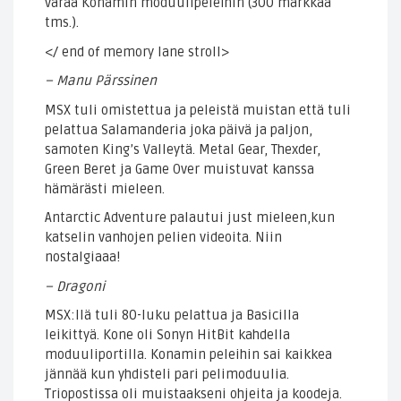
varaa Konamin moduulipeleihin (300 markkaa
tms.).
</ end of memory lane stroll>
– Manu Pärssinen
MSX tuli omistettua ja peleistä muistan että tuli
pelattua Salamanderia joka päivä ja paljon,
samoten King’s Valleytä. Metal Gear, Thexder,
Green Beret ja Game Over muistuvat kanssa
hämärästi mieleen.
Antarctic Adventure palautui just mieleen,kun
katselin vanhojen pelien videoita. Niin
nostalgiaaa!
– Dragoni
MSX:llä tuli 80-luku pelattua ja Basicilla
leikittyä. Kone oli Sonyn HitBit kahdella
moduuliportilla. Konamin peleihin sai kaikkea
jännää kun yhdisteli pari pelimoduulia.
Triopostissa oli muistaakseni ohjeita ja koodeja.