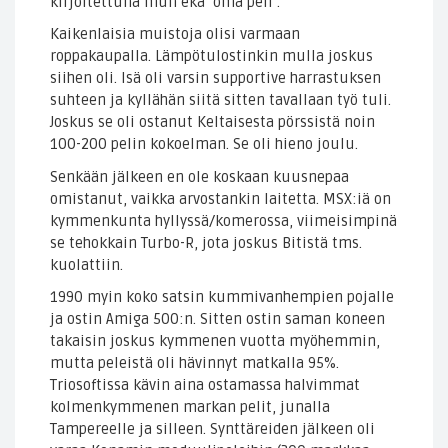
kirjoitettuna mun eka ’oma peli’.
Kaikenlaisia muistoja olisi varmaan
roppakaupalla. Lämpötulostinkin mulla joskus
siihen oli. Isä oli varsin supportive harrastuksen
suhteen ja kyllähän siitä sitten tavallaan työ tuli.
Joskus se oli ostanut Keltaisesta pörssistä noin
100-200 pelin kokoelman. Se oli hieno joulu.
Senkään jälkeen en ole koskaan kuusnepaa
omistanut, vaikka arvostankin laitetta. MSX:iä on
kymmenkunta hyllyssä/komerossa, viimeisimpinä
se tehokkain Turbo-R, jota joskus Bitistä tms.
kuolattiin.
1990 myin koko satsin kummivanhempien pojalle
ja ostin Amiga 500:n. Sitten ostin saman koneen
takaisin joskus kymmenen vuotta myöhemmin,
mutta peleistä oli hävinnyt matkalla 95%.
Triosoftissa kävin aina ostamassa halvimmat
kolmenkymmenen markan pelit, junalla
Tampereelle ja silleen. Synttäreiden jälkeen oli