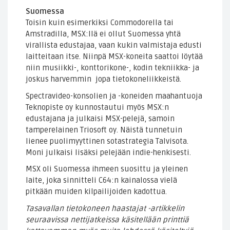
Suomessa
Toisin kuin esimerkiksi Commodorella tai
Amstradilla, MSX:llä ei ollut Suomessa yhtä
virallista edustajaa, vaan kukin valmistaja edusti
laitteitaan itse. Niinpä MSX-koneita saattoi löytää
niin musiikki-, konttorikone-, kodin tekniikka- ja
joskus harvemmin jopa tietokoneliikkeistä.
Spectravideo-konsolien ja -koneiden maahantuoja
Teknopiste oy kunnostautui myös MSX:n
edustajana ja julkaisi MSX-pelejä, samoin
tamperelainen Triosoft oy. Näistä tunnetuin
lienee puolimyyttinen sotastrategia Talvisota.
Moni julkaisi lisäksi pelejään indie-henkisesti.
MSX oli Suomessa ihmeen suosittu ja yleinen
laite, joka sinnitteli C64:n kainalossa vielä
pitkään muiden kilpailijoiden kadottua.
Tasavallan tietokoneen haastajat -artikkelin
seuraavissa nettijatkeissa käsitellään printtiä