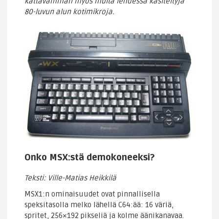
kattavamman myös muita lehdessä käsiteltyjä
80-luvun alun kotimikroja.
Onko MSX:stä demokoneeksi?
Teksti: Ville-Matias Heikkilä
MSX1:n ominaisuudet ovat pinnallisella
speksitasolla melko lähellä C64:ää: 16 väriä,
spritet, 256×192 pikseliä ja kolme äänikanavaa.