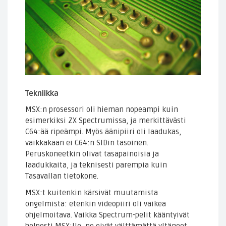
Tekniikka
MSX:n prosessori oli hieman nopeampi kuin
esimerkiksi ZX Spectrumissa, ja merkittävästi
C64:ää ripeämpi. Myös äänipiiri oli laadukas,
vaikkakaan ei C64:n SIDin tasoinen.
Peruskoneetkin olivat tasapainoisia ja
laadukkaita, ja teknisesti parempia kuin
Tasavallan tietokone.
MSX:t kuitenkin kärsivät muutamista
ongelmista: etenkin videopiiri oli vaikea
ohjelmoitava. Vaikka Spectrum-pelit kääntyivät
helposti MSX:lle, ne eivät välttämättä yltäneet