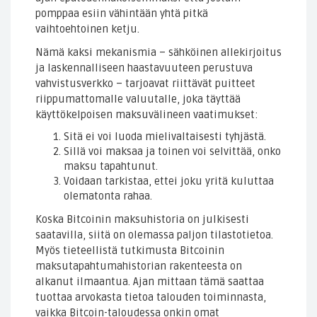
pomppaa esiin vähintään yhtä pitkä
vaihtoehtoinen ketju.
Nämä kaksi mekanismia – sähköinen allekirjoitus
ja laskennalliseen haastavuuteen perustuva
vahvistusverkko – tarjoavat riittävät puitteet
riippumattomalle valuutalle, joka täyttää
käyttökelpoisen maksuvälineen vaatimukset:
Sitä ei voi luoda mielivaltaisesti tyhjästä.
Sillä voi maksaa ja toinen voi selvittää, onko
maksu tapahtunut.
Voidaan tarkistaa, ettei joku yritä kuluttaa
olematonta rahaa.
Koska Bitcoinin maksuhistoria on julkisesti
saatavilla, siitä on olemassa paljon tilastotietoa.
Myös tieteellistä tutkimusta Bitcoinin
maksutapahtumahistorian rakenteesta on
alkanut ilmaantua. Ajan mittaan tämä saattaa
tuottaa arvokasta tietoa talouden toiminnasta,
vaikka Bitcoin-taloudessa onkin omat