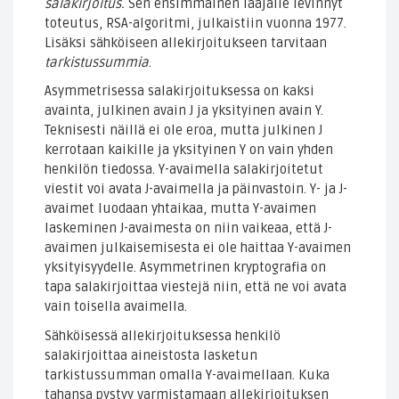
salakirjoitus.
Sen ensimmäinen laajalle levinnyt
toteutus, RSA-algoritmi, julkaistiin vuonna 1977.
Lisäksi sähköiseen allekirjoitukseen tarvitaan
tarkistussummia
.
Asymmetrisessa salakirjoituksessa on kaksi
avainta, julkinen avain J ja yksityinen avain Y.
Teknisesti näillä ei ole eroa, mutta julkinen J
kerrotaan kaikille ja yksityinen Y on vain yhden
henkilön tiedossa. Y-avaimella salakirjoitetut
viestit voi avata J-avaimella ja päinvastoin. Y- ja J-
avaimet luodaan yhtaikaa, mutta Y-avaimen
laskeminen J-avaimesta on niin vaikeaa, että J-
avaimen julkaisemisesta ei ole haittaa Y-avaimen
yksityisyydelle. Asymmetrinen kryptografia on
tapa salakirjoittaa viestejä niin, että ne voi avata
vain toisella avaimella.
Sähköisessä allekirjoituksessa henkilö
salakirjoittaa aineistosta lasketun
tarkistussumman omalla Y-avaimellaan. Kuka
tahansa pystyy varmistamaan allekirjoituksen