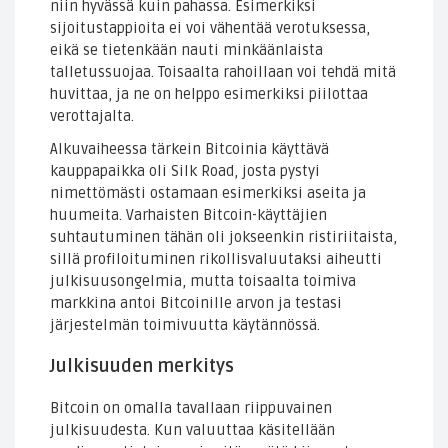
niin hyvässä kuin pahassa. Esimerkiksi
sijoitustappioita ei voi vähentää verotuksessa,
eikä se tietenkään nauti minkäänlaista
talletussuojaa. Toisaalta rahoillaan voi tehdä mitä
huvittaa, ja ne on helppo esimerkiksi piilottaa
verottajalta.
Alkuvaiheessa tärkein Bitcoinia käyttävä
kauppapaikka oli Silk Road, josta pystyi
nimettömästi ostamaan esimerkiksi aseita ja
huumeita. Varhaisten Bitcoin-käyttäjien
suhtautuminen tähän oli jokseenkin ristiriitaista,
sillä profiloituminen rikollisvaluutaksi aiheutti
julkisuusongelmia, mutta toisaalta toimiva
markkina antoi Bitcoinille arvon ja testasi
järjestelmän toimivuutta käytännössä.
Julkisuuden merkitys
Bitcoin on omalla tavallaan riippuvainen
julkisuudesta. Kun valuuttaa käsitellään