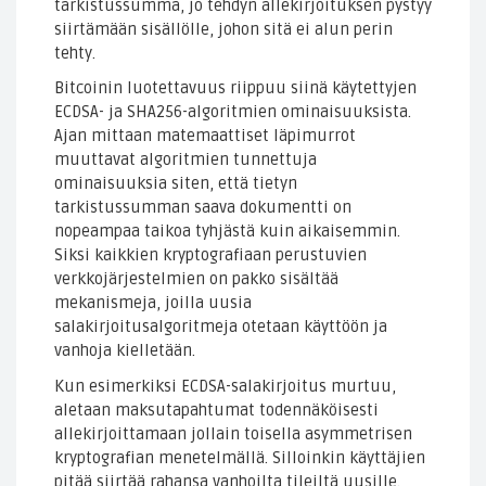
tarkistussumma, jo tehdyn allekirjoituksen pystyy
siirtämään sisällölle, johon sitä ei alun perin
tehty.
Bitcoinin luotettavuus riippuu siinä käytettyjen
ECDSA- ja SHA256-algoritmien ominaisuuksista.
Ajan mittaan matemaattiset läpimurrot
muuttavat algoritmien tunnettuja
ominaisuuksia siten, että tietyn
tarkistussumman saava dokumentti on
nopeampaa taikoa tyhjästä kuin aikaisemmin.
Siksi kaikkien kryptografiaan perustuvien
verkkojärjestelmien on pakko sisältää
mekanismeja, joilla uusia
salakirjoitusalgoritmeja otetaan käyttöön ja
vanhoja kielletään.
Kun esimerkiksi ECDSA-salakirjoitus murtuu,
aletaan maksutapahtumat todennäköisesti
allekirjoittamaan jollain toisella asymmetrisen
kryptografian menetelmällä. Silloinkin käyttäjien
pitää siirtää rahansa vanhoilta tileiltä uusille.