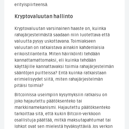
erityispiirteensä.
Kryptovaluutan hallinto
Kryptovaluutan varsinainen haaste on, kuinka
rahajärjestelmästä saadaan niin luotettava että
valuutta pysyy uskottavana. Toimiakseen
valuutan on ratkaistava ainakin kahdenlaisia
erikoistilanteita. Miten häiriköinti tehdään
kannattamattomaksi, eli kuinka tehdään
käyttäjille kannattavaksi toimia rahajärjestelmän
sääntöjen puitteissa? Entä kuinka ratkaistaan
erimielisyydet siitä, miten rahajärjestelmän
pitäisi toimia?
Bitcoinissa useimpiin kysymyksiin ratkaisu on
joko hajautettu päätöksenteko tai
markkinamekanismi. Hajautettu päätöksenteko
tarkoittaa sitä, että kukin Bitcoin-verkkoon
osallistuja päättää, mitkä maksutapahtumat tai
lohkot ovat sen mielestä hyväksyttäviä. Jos verkon