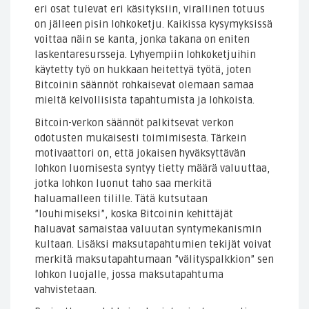
eri osat tulevat eri käsityksiin, virallinen totuus
on jälleen pisin lohkoketju. Kaikissa kysymyksissä
voittaa näin se kanta, jonka takana on eniten
laskentaresursseja. Lyhyempiin lohkoketjuihin
käytetty työ on hukkaan heitettyä työtä, joten
Bitcoinin säännöt rohkaisevat olemaan samaa
mieltä kelvollisista tapahtumista ja lohkoista.
Bitcoin-verkon säännöt palkitsevat verkon
odotusten mukaisesti toimimisesta. Tärkein
motivaattori on, että jokaisen hyväksyttävän
lohkon luomisesta syntyy tietty määrä valuuttaa,
jotka lohkon luonut taho saa merkitä
haluamalleen tilille. Tätä kutsutaan
”louhimiseksi”, koska Bitcoinin kehittäjät
haluavat samaistaa valuutan syntymekanismin
kultaan. Lisäksi maksutapahtumien tekijät voivat
merkitä maksutapahtumaan ”välityspalkkion” sen
lohkon luojalle, jossa maksutapahtuma
vahvistetaan.