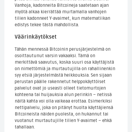
Vanhoja, kadonneita Bitcoineja saatetaan ajan
myötä alkaa kierrättää murtamalla vanhojen
tilien kadonneet Y-avaimet, kun matematiikan
edistys tekee tästä mahdollista.
Väärinkäytökset
Tähän mennessä Bitcoinin perusjärjestelmä on
osoittautunut varsin vakaaksi. Tämä on
merkittävä saavutus, koska suuri osa käyttäjistä
on nimettömiä ja murtautujilla on rahallinenkin
syy etsiä järjestelmästä heikkouksia. Sen sijaan
perustan päälle rakennetut helppokäyttöiset
palvelut ovat jo useasti olleet tietomurtojen
kohteena tai huijauksia alun perinkin – netissä
näitä kahta voi olla vaikeaa erottaa. Esimerkiksi
nettipalvelu, joka on pitänyt huolta käyttäjiensä
Bitcoineista näiden puolesta, on hukannut tai
vuotanut murtautujille tilien Y-avaimet – ehkä
tahallaan.