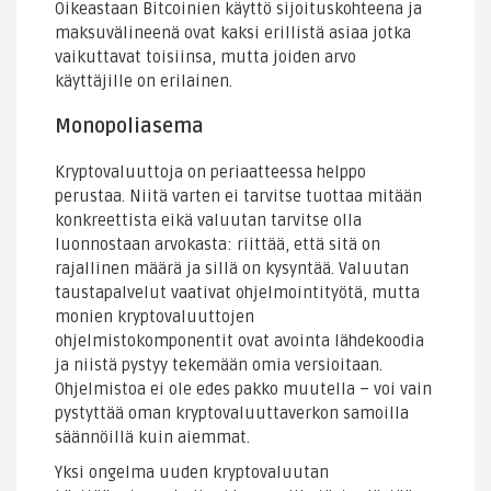
Oikeastaan Bitcoinien käyttö sijoituskohteena ja
maksuvälineenä ovat kaksi erillistä asiaa jotka
vaikuttavat toisiinsa, mutta joiden arvo
käyttäjille on erilainen.
Monopoliasema
Kryptovaluuttoja on periaatteessa helppo
perustaa. Niitä varten ei tarvitse tuottaa mitään
konkreettista eikä valuutan tarvitse olla
luonnostaan arvokasta: riittää, että sitä on
rajallinen määrä ja sillä on kysyntää. Valuutan
taustapalvelut vaativat ohjelmointityötä, mutta
monien kryptovaluuttojen
ohjelmistokomponentit ovat avointa lähdekoodia
ja niistä pystyy tekemään omia versioitaan.
Ohjelmistoa ei ole edes pakko muutella – voi vain
pystyttää oman kryptovaluuttaverkon samoilla
säännöillä kuin aiemmat.
Yksi ongelma uuden kryptovaluutan