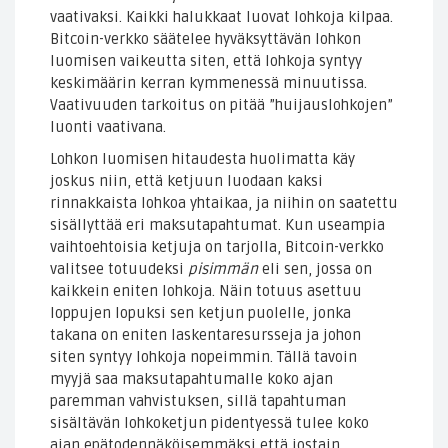
vaativaksi. Kaikki halukkaat luovat lohkoja kilpaa.
Bitcoin-verkko säätelee hyväksyttävän lohkon
luomisen vaikeutta siten, että lohkoja syntyy
keskimäärin kerran kymmenessä minuutissa.
Vaativuuden tarkoitus on pitää ”huijauslohkojen”
luonti vaativana.
Lohkon luomisen hitaudesta huolimatta käy
joskus niin, että ketjuun luodaan kaksi
rinnakkaista lohkoa yhtaikaa, ja niihin on saatettu
sisällyttää eri maksutapahtumat. Kun useampia
vaihtoehtoisia ketjuja on tarjolla, Bitcoin-verkko
valitsee totuudeksi
pisimmän
eli sen, jossa on
kaikkein eniten lohkoja. Näin totuus asettuu
loppujen lopuksi sen ketjun puolelle, jonka
takana on eniten laskentaresursseja ja johon
siten syntyy lohkoja nopeimmin. Tällä tavoin
myyjä saa maksutapahtumalle koko ajan
paremman vahvistuksen, sillä tapahtuman
sisältävän lohkoketjun pidentyessä tulee koko
ajan epätodennäköisemmäksi että jostain