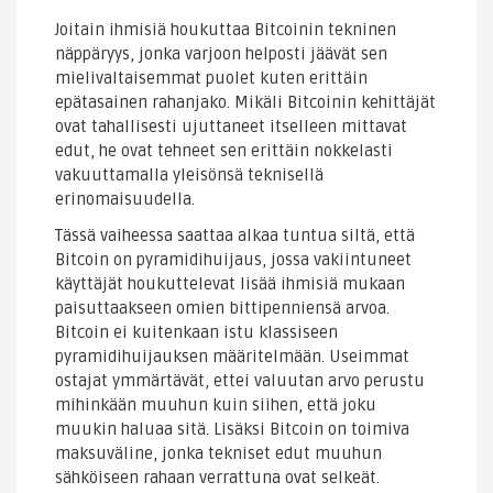
Joitain ihmisiä houkuttaa Bitcoinin tekninen
näppäryys, jonka varjoon helposti jäävät sen
mielivaltaisemmat puolet kuten erittäin
epätasainen rahanjako. Mikäli Bitcoinin kehittäjät
ovat tahallisesti ujuttaneet itselleen mittavat
edut, he ovat tehneet sen erittäin nokkelasti
vakuuttamalla yleisönsä teknisellä
erinomaisuudella.
Tässä vaiheessa saattaa alkaa tuntua siltä, että
Bitcoin on pyramidihuijaus, jossa vakiintuneet
käyttäjät houkuttelevat lisää ihmisiä mukaan
paisuttaakseen omien bittipenniensä arvoa.
Bitcoin ei kuitenkaan istu klassiseen
pyramidihuijauksen määritelmään. Useimmat
ostajat ymmärtävät, ettei valuutan arvo perustu
mihinkään muuhun kuin siihen, että joku
muukin haluaa sitä. Lisäksi Bitcoin on toimiva
maksuväline, jonka tekniset edut muuhun
sähköiseen rahaan verrattuna ovat selkeät.