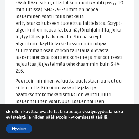
säädellään siten, että lohkonluontivauhti pysyy 10
minuutissa). SHA-256-summien nopea
laskeminen vaatii tällä hetkellä
erityistarkoitukseen tuotettua laitteistoa. Scrypt-
algoritmi on nopea laskea näytönohjaimilla, joita
löytyy lähes joka koneesta. Niinpä scrypt-
algoritmin käyttö tarkistussummiin ohjaa
suuremman osan verkon taustalla olevasta
laskentatehosta kotitietokoneille ja mahdollisesti
hajauttaa järjestelmää tehokkaammin kuin SHA-
256.
Peercoin
-niminen valuutta puolestaan pureutuu
siihen, että Bitcoinin vakauttajaksi ja
päätöksentekomekanismiksi on valittu juuri
laskennallinen vaativuus. Laskennallisen
vaativuuden ainoa hyvä puoli on se, että siinä ei
skrolli.fi käyttää evästeitä. Lisätietoja yksityisyydestä sekä
pysty huijaamaan. Ainoa tapa luoda lohkoja on
evästeistä ja niiden päälle/pois kytkemisestä
täällä
.
kokeilla lähes loputtomasti erilaisia
tarkistussummia kilpaa muiden kanssa. Tähän
Hyväksy
kuluu (periaatteessa turhaan) sähköä,