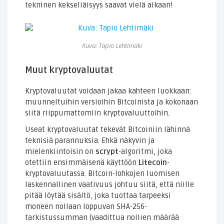
tekninen kekseliäisyys saavat vielä aikaan!
Kuva: Tapio Lehtimäki
Muut kryptovaluutat
Kryptovaluutat voidaan jakaa kahteen luokkaan:
muunneltuihin versioihin Bitcoinista ja kokonaan
siitä riippumattomiin kryptovaluuttoihin.
Useat kryptovaluutat tekevät Bitcoiniin lähinnä
teknisiä parannuksia. Ehkä näkyvin ja
mielenkiintoisin on
scrypt
-algoritmi, joka
otettiin ensimmäisenä käyttöön
Litecoin
-
kryptovaluutassa. Bitcoin-lohkojen luomisen
laskennallinen vaativuus johtuu siitä, että niille
pitää löytää sisältö, joka tuottaa tarpeeksi
moneen nollaan loppuvan SHA-256-
tarkistussumman (vaadittua nollien määrää