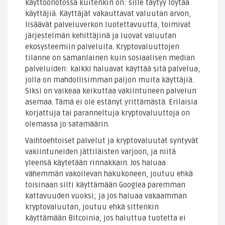
käyttöönotossa kuitenkin on: sille täytyy löytää
käyttäjiä. Käyttäjät vakauttavat valuutan arvon,
lisäävät palveluverkon luotettavuutta, toimivat
järjestelmän kehittäjinä ja luovat valuutan
ekosysteemiin palveluita. Kryptovaluuttojen
tilanne on samanlainen kuin sosiaalisen median
palveluiden: kaikki haluavat käyttää sitä palvelua,
jolla on mahdollisimman paljon muita käyttäjiä.
Siksi on vaikeaa keikuttaa vakiintuneen palvelun
asemaa. Tämä ei ole estänyt yrittämästä. Erilaisia
korjattuja tai paranneltuja kryptovaluuttoja on
olemassa jo satamäärin.
Vaihtoehtoiset palvelut ja kryptovaluutat syntyvät
vakiintuneiden jättiläisten varjoon, ja niitä
yleensä käytetään rinnakkain. Jos haluaa
vähemmän vakoilevan hakukoneen, joutuu ehkä
toisinaan silti käyttämään Googlea paremman
kattavuuden vuoksi; ja jos haluaa vakaamman
kryptovaluutan, joutuu ehkä sittenkin
käyttämään Bitcoinia, jos haluttua tuotetta ei