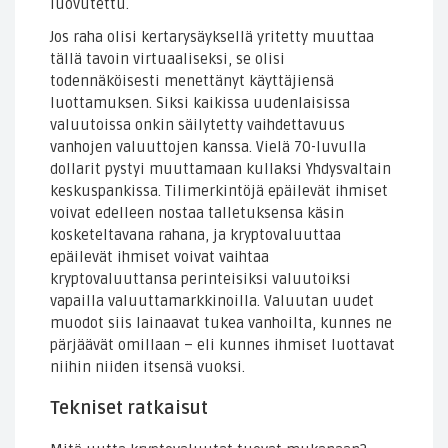
luovutettu.
Jos raha olisi kertarysäyksellä yritetty muuttaa
tällä tavoin virtuaaliseksi, se olisi
todennäköisesti menettänyt käyttäjiensä
luottamuksen. Siksi kaikissa uudenlaisissa
valuutoissa onkin säilytetty vaihdettavuus
vanhojen valuuttojen kanssa. Vielä 70-luvulla
dollarit pystyi muuttamaan kullaksi Yhdysvaltain
keskuspankissa. Tilimerkintöjä epäilevät ihmiset
voivat edelleen nostaa talletuksensa käsin
kosketeltavana rahana, ja kryptovaluuttaa
epäilevät ihmiset voivat vaihtaa
kryptovaluuttansa perinteisiksi valuutoiksi
vapailla valuuttamarkkinoilla. Valuutan uudet
muodot siis lainaavat tukea vanhoilta, kunnes ne
pärjäävät omillaan – eli kunnes ihmiset luottavat
niihin niiden itsensä vuoksi.
Tekniset ratkaisut