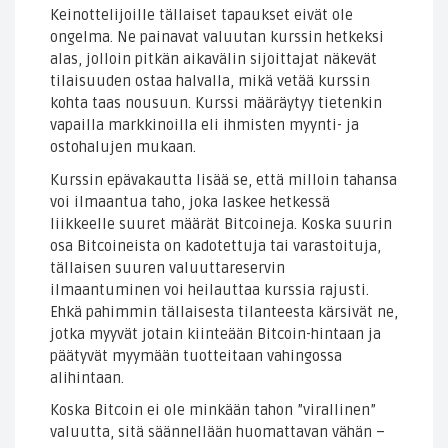
Keinottelijoille tällaiset tapaukset eivät ole
ongelma. Ne painavat valuutan kurssin hetkeksi
alas, jolloin pitkän aikavälin sijoittajat näkevät
tilaisuuden ostaa halvalla, mikä vetää kurssin
kohta taas nousuun. Kurssi määräytyy tietenkin
vapailla markkinoilla eli ihmisten myynti- ja
ostohalujen mukaan.
Kurssin epävakautta lisää se, että milloin tahansa
voi ilmaantua taho, joka laskee hetkessä
liikkeelle suuret määrät Bitcoineja. Koska suurin
osa Bitcoineista on kadotettuja tai varastoituja,
tällaisen suuren valuuttareservin
ilmaantuminen voi heilauttaa kurssia rajusti.
Ehkä pahimmin tällaisesta tilanteesta kärsivät ne,
jotka myyvät jotain kiinteään Bitcoin-hintaan ja
päätyvät myymään tuotteitaan vahingossa
alihintaan.
Koska Bitcoin ei ole minkään tahon ”virallinen”
valuutta, sitä säännellään huomattavan vähän –