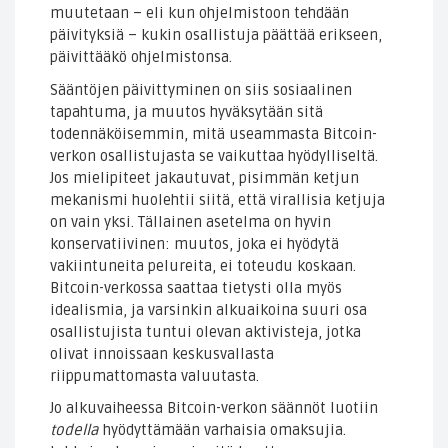
muutetaan – eli kun ohjelmistoon tehdään
päivityksiä – kukin osallistuja päättää erikseen,
päivittääkö ohjelmistonsa.
Sääntöjen päivittyminen on siis sosiaalinen
tapahtuma, ja muutos hyväksytään sitä
todennäköisemmin, mitä useammasta Bitcoin-
verkon osallistujasta se vaikuttaa hyödylliseltä.
Jos mielipiteet jakautuvat, pisimmän ketjun
mekanismi huolehtii siitä, että virallisia ketjuja
on vain yksi. Tällainen asetelma on hyvin
konservatiivinen: muutos, joka ei hyödytä
vakiintuneita pelureita, ei toteudu koskaan.
Bitcoin-verkossa saattaa tietysti olla myös
idealismia, ja varsinkin alkuaikoina suuri osa
osallistujista tuntui olevan aktivisteja, jotka
olivat innoissaan keskusvallasta
riippumattomasta valuutasta.
Jo alkuvaiheessa Bitcoin-verkon säännöt luotiin
todella
hyödyttämään varhaisia omaksujia.