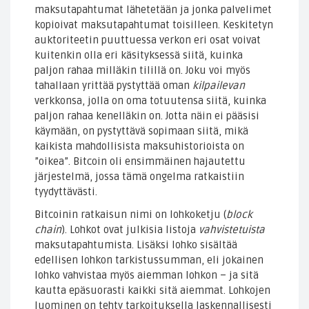
maksutapahtumat lähetetään ja jonka palvelimet
kopioivat maksutapahtumat toisilleen. Keskitetyn
auktoriteetin puuttuessa verkon eri osat voivat
kuitenkin olla eri käsityksessä siitä, kuinka
paljon rahaa milläkin tilillä on. Joku voi myös
tahallaan yrittää pystyttää oman
kilpailevan
verkkonsa, jolla on oma totuutensa siitä, kuinka
paljon rahaa kenelläkin on. Jotta näin ei pääsisi
käymään, on pystyttävä sopimaan siitä, mikä
kaikista mahdollisista maksuhistorioista on
”oikea”. Bitcoin oli ensimmäinen hajautettu
järjestelmä, jossa tämä ongelma ratkaistiin
tyydyttävästi.
Bitcoinin ratkaisun nimi on lohkoketju (
block
chain
). Lohkot ovat julkisia listoja
vahvistetuista
maksutapahtumista. Lisäksi lohko sisältää
edellisen lohkon tarkistussumman, eli jokainen
lohko vahvistaa myös aiemman lohkon – ja sitä
kautta epäsuorasti kaikki sitä aiemmat. Lohkojen
luominen on tehty tarkoituksella laskennallisesti