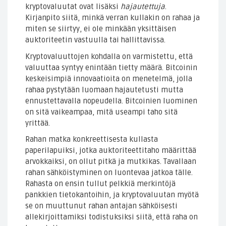
kryptovaluutat ovat lisäksi
hajautettuja
.
Kirjanpito siitä, minkä verran kullakin on rahaa ja
miten se siirtyy, ei ole minkään yksittäisen
auktoriteetin vastuulla tai hallittavissa.
Kryptovaluuttojen kohdalla on varmistettu, että
valuuttaa syntyy enintään tietty määrä. Bitcoinin
keskeisimpiä innovaatioita on menetelmä, jolla
rahaa pystytään luomaan hajautetusti mutta
ennustettavalla nopeudella. Bitcoinien luominen
on sitä vaikeampaa, mitä useampi taho sitä
yrittää.
Rahan matka konkreettisesta kullasta
paperilapuiksi, jotka auktoriteettitaho määrittää
arvokkaiksi, on ollut pitkä ja mutkikas. Tavallaan
rahan sähköistyminen on luontevaa jatkoa tälle.
Rahasta on ensin tullut pelkkiä merkintöjä
pankkien tietokantoihin, ja kryptovaluutan myötä
se on muuttunut rahan antajan sähköisesti
allekirjoittamiksi todistuksiksi siitä, että raha on