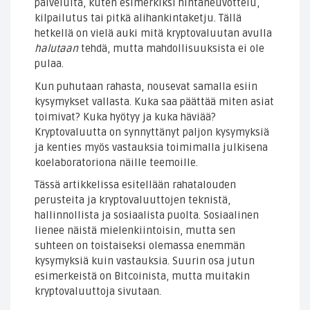
palveluita, kuten esimerkiksi hintaneuvottelu,
kilpailutus tai pitkä alihankintaketju. Tällä
hetkellä on vielä auki mitä kryptovaluutan avulla
halutaan
tehdä, mutta mahdollisuuksista ei ole
pulaa.
Kun puhutaan rahasta, nousevat samalla esiin
kysymykset vallasta. Kuka saa päättää miten asiat
toimivat? Kuka hyötyy ja kuka häviää?
Kryptovaluutta on synnyttänyt paljon kysymyksiä
ja kenties myös vastauksia toimimalla julkisena
koelaboratoriona näille teemoille.
Tässä artikkelissa esitellään rahatalouden
perusteita ja kryptovaluuttojen teknistä,
hallinnollista ja sosiaalista puolta. Sosiaalinen
lienee näistä mielenkiintoisin, mutta sen
suhteen on toistaiseksi olemassa enemmän
kysymyksiä kuin vastauksia. Suurin osa jutun
esimerkeistä on Bitcoinista, mutta muitakin
kryptovaluuttoja sivutaan.