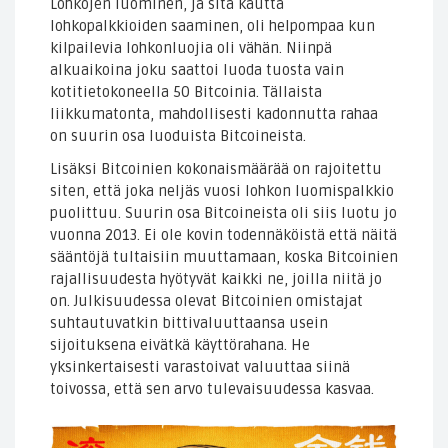
Lohkojen luominen, ja sitä kautta
lohkopalkkioiden saaminen, oli helpompaa kun
kilpailevia lohkonluojia oli vähän. Niinpä
alkuaikoina joku saattoi luoda tuosta vain
kotitietokoneella 50 Bitcoinia. Tällaista
liikkumatonta, mahdollisesti kadonnutta rahaa
on suurin osa luoduista Bitcoineista.
Lisäksi Bitcoinien kokonaismäärää on rajoitettu
siten, että joka neljäs vuosi lohkon luomispalkkio
puolittuu. Suurin osa Bitcoineista oli siis luotu jo
vuonna 2013. Ei ole kovin todennäköistä että näitä
sääntöjä tultaisiin muuttamaan, koska Bitcoinien
rajallisuudesta hyötyvät kaikki ne, joilla niitä jo
on. Julkisuudessa olevat Bitcoinien omistajat
suhtautuvatkin bittivaluuttaansa usein
sijoituksena eivätkä käyttörahana. He
yksinkertaisesti varastoivat valuuttaa siinä
toivossa, että sen arvo tulevaisuudessa kasvaa.