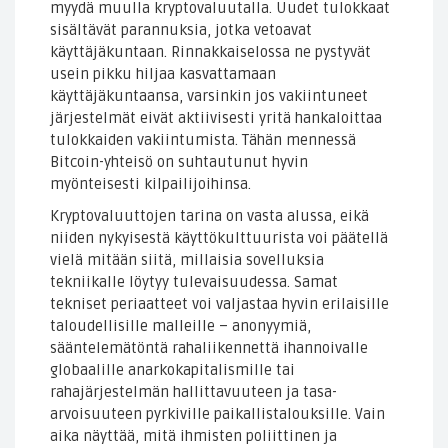
myydä muulla kryptovaluutalla. Uudet tulokkaat
sisältävät parannuksia, jotka vetoavat
käyttäjäkuntaan. Rinnakkaiselossa ne pystyvät
usein pikku hiljaa kasvattamaan
käyttäjäkuntaansa, varsinkin jos vakiintuneet
järjestelmät eivät aktiivisesti yritä hankaloittaa
tulokkaiden vakiintumista. Tähän mennessä
Bitcoin-yhteisö on suhtautunut hyvin
myönteisesti kilpailijoihinsa.
Kryptovaluuttojen tarina on vasta alussa, eikä
niiden nykyisestä käyttökulttuurista voi päätellä
vielä mitään siitä, millaisia sovelluksia
tekniikalle löytyy tulevaisuudessa. Samat
tekniset periaatteet voi valjastaa hyvin erilaisille
taloudellisille malleille – anonyymiä,
sääntelemätöntä rahaliikennettä ihannoivalle
globaalille anarkokapitalismille tai
rahajärjestelmän hallittavuuteen ja tasa-
arvoisuuteen pyrkiville paikallistalouksille. Vain
aika näyttää, mitä ihmisten poliittinen ja