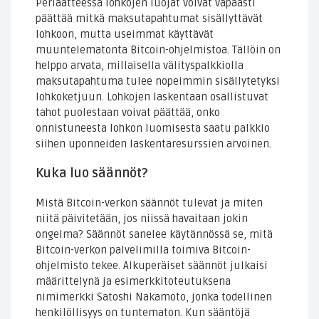
Periaatteessa lohkojen luojat voivat vapaasti
päättää mitkä maksutapahtumat sisällyttävät
lohkoon, mutta useimmat käyttävät
muuntelematonta Bitcoin-ohjelmistoa. Tällöin on
helppo arvata, millaisella välityspalkkiolla
maksutapahtuma tulee nopeimmin sisällytetyksi
lohkoketjuun. Lohkojen laskentaan osallistuvat
tahot puolestaan voivat päättää, onko
onnistuneesta lohkon luomisesta saatu palkkio
siihen uponneiden laskentaresurssien arvoinen.
Kuka luo säännöt?
Mistä Bitcoin-verkon säännöt tulevat ja miten
niitä päivitetään, jos niissä havaitaan jokin
ongelma? Säännöt sanelee käytännössä se, mitä
Bitcoin-verkon palvelimilla toimiva Bitcoin-
ohjelmisto tekee. Alkuperäiset säännöt julkaisi
määrittelynä ja esimerkkitoteutuksena
nimimerkki Satoshi Nakamoto, jonka todellinen
henkilöllisyys on tuntematon. Kun sääntöjä