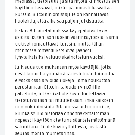
mediassa, tietoisuus ja sitä myötä kiinnostus sen
käyttöön kasvavat, mikä epäsuorasti kasvattaa
kurssia. Bitcoinin omistajille on kannattavaa
huolehtia, että aihe saa paljon julkisuutta.
Joskus Bitcoin-taloudessa käy epätoivottavia
asioita, kuten ison luokan väärinkäytöksiä. Nämä
uutiset romauttavat kurssin, mutta tähän
mennessä romahdukset ovat jääneet
lyhytaikaisiksi valuuttakeinottelun vuoksi.
Julkisuus tuo mukanaan myös käyttäjiä, jotka
eivät kunnolla ymmärrä järjestelmän toimintaa
eivätkä osaa arvioida riskejä. Tämä houkuttaa
perustamaan Bitcoin-talouden ympärille
palveluita, jotka eivät ole kovin luotettavia
tietoturvaltaan tai muutenkaan. Ehkä kaikkein
mielenkiintoisinta Bitcoinissa onkin juuri se,
kuinka se luo historiaa ennennäkemättömän
nopeasti käyttöön otettuna sääntelemättömänä
valuuttana. Ei ole kovin yllättävää, jos tästä
seuraa monta murhetarinaa.