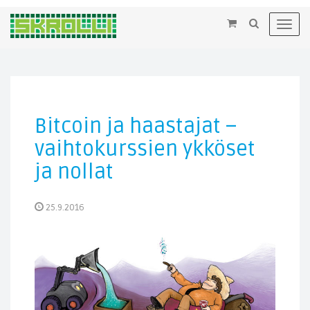
×
Toggl
navig
Bitcoin ja haastajat –
vaihtokurssien ykköset
ja nollat
25.9.2016