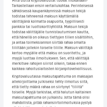
Mitä uutta kryptovaluutat tuovat mukanaan?
Tarkastellaan ensin vertailukohtaa. Perinteisessä
sähköisessä kaupankäynnissä maksun tekijä
todistaa tehneensä maksun käyttämällä
välittäjänä kolmatta osapuolta, tyypillisesti
pankkia tai luottokorttiyhtiötä. Maksun tekijä
todistaa välittäjälle tunnistautumisen kautta,
että hänellä on oikeus tiettyjen tilien sisältöihin,
ja antaa toimeksiannon siirtää rahaa omalta
tililtään jollekin toiselle tilille. Maksun välittäjä
kertoo myyjälle että maksu on suoritettu, ja
myyjä luottaa ilmoitukseen. Sen, että välittäjä
merkitsee rahojen siirrot oikein, takaa ennen
kaikkea rahoituslaitosten kirjanpitovelvollisuus.
Kryptovaluutassa maksutapahtuma on maksajan
allekirjoittama julkiseksi tehty ilmoitus siitä,
että tietty määrä rahaa on siirtynyt ”tililtä”
toiselle. Myyjä tarkistaa, että halutun kaltainen
maksutapahtuma on julkaistu. Jotta tämä olisi
mahdollista, pitää rahansiirtoilmoituksia pystyä