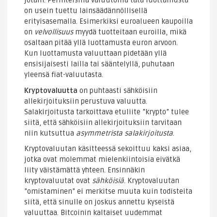
jotain. Perinteisillä valuutoilla tätä luottamusta
on usein tuettu lainsäädännöllisellä
erityisasemalla. Esimerkiksi euroalueen kaupoilla
on
velvollisuus
myydä tuotteitaan euroilla, mikä
osaltaan pitää yllä luottamusta euron arvoon.
Kun luottamusta valuuttaan pidetään yllä
ensisijaisesti lailla tai sääntelyllä, puhutaan
yleensä fiat-valuutasta.
Kryptovaluutta
on puhtaasti sähköisiin
allekirjoituksiin perustuva valuutta.
Salakirjoitusta tarkoittava etuliite ”krypto” tulee
siitä, että sähköisiin allekirjoituksiin tarvitaan
niin kutsuttua
asymmetrista salakirjoitusta
.
Kryptovaluutan käsitteessä sekoittuu kaksi asiaa,
jotka ovat molemmat mielenkiintoisia eivätkä
liity väistämättä yhteen. Ensinnäkin
kryptovaluutat ovat
sähköisiä
. Kryptovaluutan
”omistaminen” ei merkitse muuta kuin todisteita
siitä, että sinulle on joskus annettu kyseistä
valuuttaa. Bitcoinin kaltaiset uudemmat