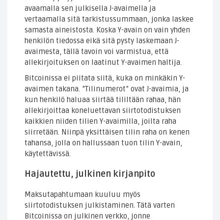
avaamalla sen julkisella J-avaimella ja
vertaamalla sitä tarkistussummaan, jonka laskee
samasta aineistosta. Koska Y-avain on vain yhden
henkilön tiedossa eikä sitä pysty laskemaan J-
avaimesta, tällä tavoin voi varmistua, että
allekirjoituksen on laatinut Y-avaimen haltija.
Bitcoinissa ei piitata siitä, kuka on minkäkin Y-
avaimen takana. ”Tilinumerot” ovat J-avaimia, ja
kun henkilö haluaa siirtää tililtään rahaa, hän
allekirjoittaa koneluettavan siirtotodistuksen
kaikkien niiden tilien Y-avaimilla, joilta raha
siirretään. Niinpä yksittäisen tilin raha on kenen
tahansa, jolla on hallussaan tuon tilin Y-avain,
käytettävissä.
Hajautettu, julkinen kirjanpito
Maksutapahtumaan kuuluu myös
siirtotodistuksen julkistaminen. Tätä varten
Bitcoinissa on julkinen verkko, jonne