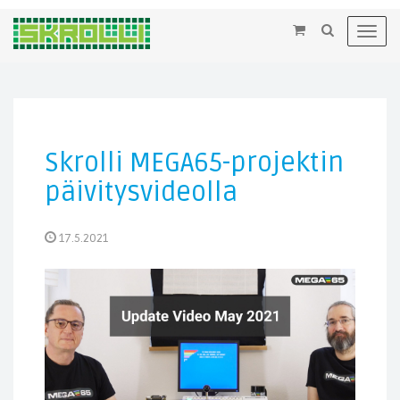
×
Toggl
navig
Skrolli MEGA65-projektin
päivitysvideolla
17.5.2021