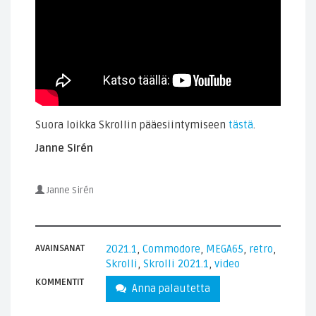
Suora loikka Skrollin pääesiintymiseen
tästä
.
Janne Sirén
Janne Sirén
AVAINSANAT
2021.1
,
Commodore
,
MEGA65
,
retro
,
Skrolli
,
Skrolli 2021.1
,
video
KOMMENTIT
Anna palautetta