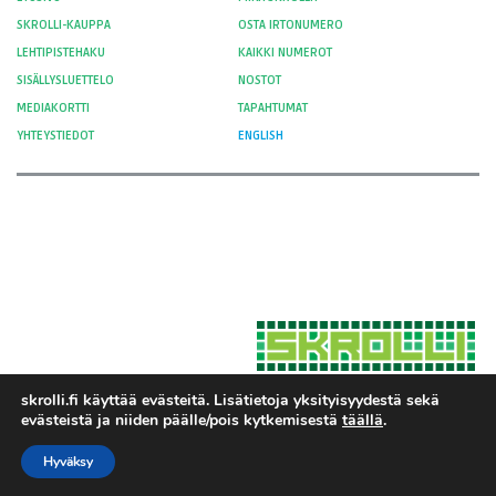
SKROLLI-KAUPPA
OSTA IRTONUMERO
LEHTIPISTEHAKU
KAIKKI NUMEROT
SISÄLLYSLUETTELO
NOSTOT
MEDIAKORTTI
TAPAHTUMAT
YHTEYSTIEDOT
ENGLISH
skrolli.fi käyttää evästeitä. Lisätietoja yksityisyydestä sekä
evästeistä ja niiden päälle/pois kytkemisestä
täällä
.
Hosted by Moment Digital
© 2012-
Yksityisyys ja evästeet
2026 Skrolli
Hyväksy
Tietosuojaseloste