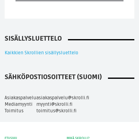
SISÄLLYSLUETTELO
Kaikkien Skrollien sisällysluettelo
SÄHKÖPOSTIOSOITTEET (SUOMI)
Asiakaspalvelu
asiakaspalvelu@skrolli.fi
Mediamyynti
myynti@skrolli.fi
Toimitus
toimitus@skrolli.fi
ETUSIVU
MIKÄ SKROLLI?