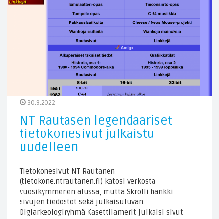
30.9.2022
NT Rautasen legendaariset
tietokonesivut julkaistu
uudelleen
Tietokonesivut NT Rautanen
(tietokone.ntrautanen.fi) katosi verkosta
vuosikymmenen alussa, mutta Skrolli hankki
sivujen tiedostot sekä julkaisuluvan.
Digiarkeologiryhmä Kasettilamerit julkaisi sivut