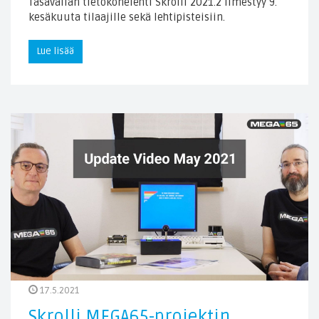
Tasavallan tietokonelehti Skrolli 2021.2 ilmestyy 9.
kesäkuuta tilaajille sekä lehtipisteisiin.
Lue lisää
17.5.2021
Skrolli MEGA65-projektin