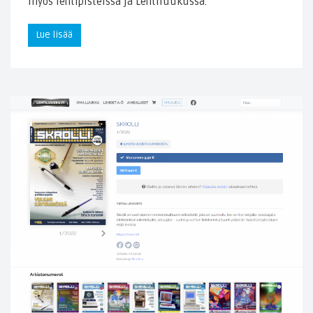
myös lehtipisteissä ja Lehtiluukussa.
Lue lisää