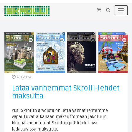
×
Toggl
navig
4.3.2024
Lataa vanhemmat Skrolli-lehdet
maksutta
Yksi Skrollin arvoista on, että vanhat lehtemme
vapautuvat aikanaan maksuttomaan jakeluun.
Niinpä vanhemmat Skrollin pdf-lehdet ovat
ladattavissa maksutta.