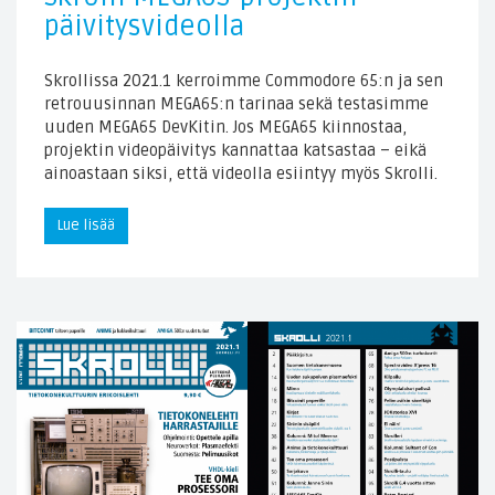
päivitysvideolla
Skrollissa 2021.1 kerroimme Commodore 65:n ja sen
retrouusinnan MEGA65:n tarinaa sekä testasimme
uuden MEGA65 DevKitin. Jos MEGA65 kiinnostaa,
projektin videopäivitys kannattaa katsastaa – eikä
ainoastaan siksi, että videolla esiintyy myös Skrolli.
Lue lisää