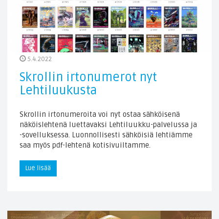
5.4.2022
Skrollin irtonumerot nyt
Lehtiluukusta
Skrollin irtonumeroita voi nyt ostaa sähköisenä
näköislehtenä luettavaksi Lehtiluukku-palvelussa ja
-sovelluksessa. Luonnollisesti sähköisiä lehtiämme
saa myös pdf-lehtenä kotisivuiltamme.
Lue lisää