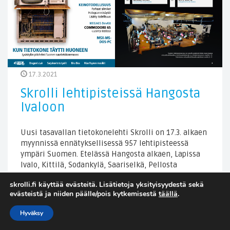
17.3.2021
Skrolli lehtipisteissä Hangosta
Ivaloon
Uusi tasavallan tietokonelehti Skrolli on 17.3. alkaen
myynnissä ennätyksellisessä 957 lehtipisteessä
ympäri Suomen. Etelässä Hangosta alkaen, Lapissa
Ivalo, Kittilä, Sodankylä, Saariselkä, Pellosta
Sallaan… Kansijuttuna lehdessä Suomen
skrolli.fi käyttää evästeitä. Lisätietoja yksityisyydestä sekä
suurtietokonemuseo Jyväskylässä. Löydä omasi
evästeistä ja niiden päälle/pois kytkemisestä
täällä
.
myyntipistehaulla.
Hyväksy
Lue lisää