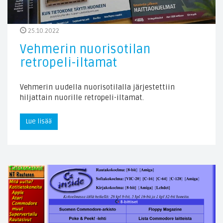
25.10.2022
Vehmerin nuorisotilan
retropeli-iltamat
Vehmerin uudella nuorisotilalla järjestettiin
hiljattain nuorille retropeli-iltamat.
Lue lisää