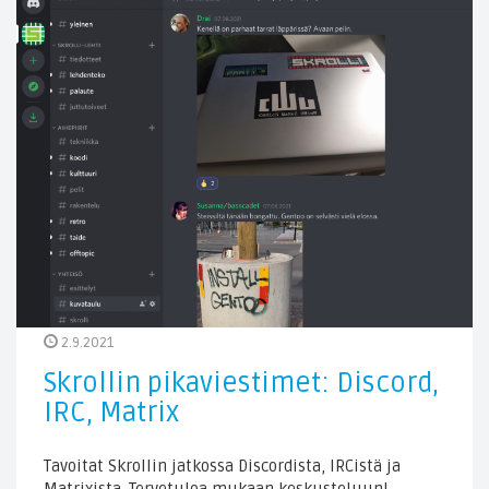
2.9.2021
Skrollin pikaviestimet: Discord,
IRC, Matrix
Tavoitat Skrollin jatkossa Discordista, IRCistä ja