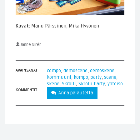
Kuvat:
Manu Pärssinen, Mika Hyvönen
Janne Sirén
AVAINSANAT
compo
,
demoscene
,
demoskene
,
kommuuni
,
kompo
,
party
,
scene
,
skene
,
Skrolli
,
Skrolli Party
,
yhteisö
KOMMENTIT
Anna palautetta