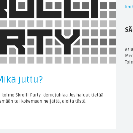
Kaik
SÄ
Asi
Med
Toi
Mikä juttu?
 kolme Skrolli Party -demojuhlaa. Jos haluat tietää
kemään tai kokemaan neljättä, aloita tästä.