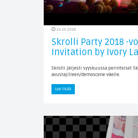
24.10.2018
Skrolli Party 2018 -v
Invitation by Ivory L
Skrolli järjesti syyskuussa perinteiset Sk
avustajilleen/demoscene-väelle.
Lue lisää