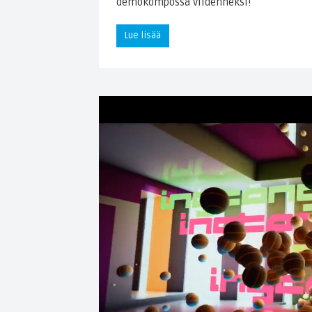
demokompossa viidenneksi!
Lue lisää