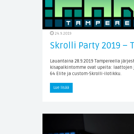
24.9.2019
Skrolli Party 2019 –
Lauantaina 28.9.2019 Tampereella järjest
kisapalkintomme ovat upeita: laattojen 
64 Elite ja custom-Skrolli-ilotikku.
Lue lisää