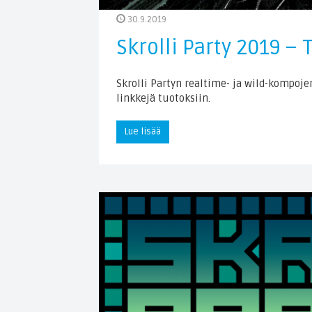
30.9.2019
Skrolli Party 2019 – 
Skrolli Partyn realtime- ja wild-kompoj
linkkejä tuotoksiin.
Lue lisää