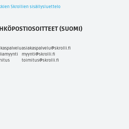
kien Skrollien sisällysluettelo
HKÖPOSTIOSOITTEET (SUOMI)
akaspalvelu
asiakaspalvelu@skrolli.fi
iamyynti
myynti@skrolli.fi
mitus
toimitus@skrolli.fi