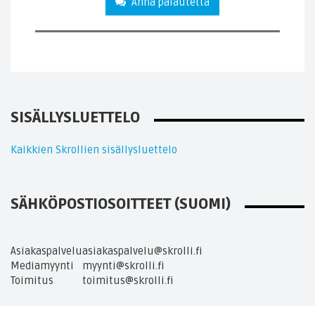
Anna palautetta
SISÄLLYSLUETTELO
Kaikkien Skrollien sisällysluettelo
SÄHKÖPOSTIOSOITTEET (SUOMI)
Asiakaspalvelu
asiakaspalvelu@skrolli.fi
Mediamyynti
myynti@skrolli.fi
Toimitus
toimitus@skrolli.fi