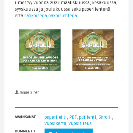
ilmestyy vuonna 2022 maaliskuussa, kesäkuussa,
syyskuussa ja joulukuussa sekä paperilehtenä
että
sähköisenä näköislehtenä
.
Janne Sirén
AVAINSANAT
paperilehti
,
PDF
,
pdf-lehti
,
Skrolli
,
vuosikerta
,
vuositilaus
KOMMENTIT