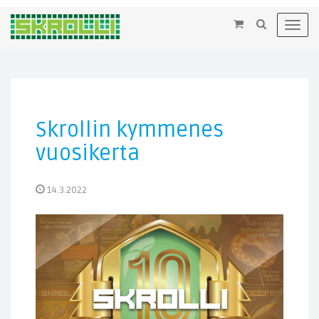
×
Toggl
navig
Skrollin kymmenes
vuosikerta
14.3.2022