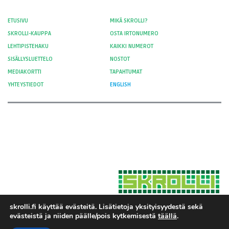
ETUSIVU
MIKÄ SKROLLI?
SKROLLI-KAUPPA
OSTA IRTONUMERO
LEHTIPISTEHAKU
KAIKKI NUMEROT
SISÄLLYSLUETTELO
NOSTOT
MEDIAKORTTI
TAPAHTUMAT
YHTEYSTIEDOT
ENGLISH
skrolli.fi käyttää evästeitä. Lisätietoja yksityisyydestä sekä
evästeistä ja niiden päälle/pois kytkemisestä
täällä
.
Hosted by Moment Digital
© 2012-