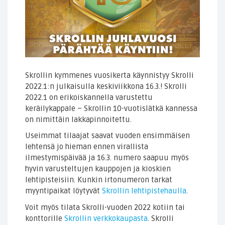
Skrollin kymmenes vuosikerta käynnistyy Skrolli
2022.1:n julkaisulla keskiviikkona 16.3.! Skrolli
2022.1 on erikoiskannella varustettu
keräilykappale – Skrollin 10-vuotislätkä kannessa
on nimittäin lakkapinnoitettu.
Useimmat tilaajat saavat vuoden ensimmäisen
lehtensä jo hieman ennen virallista
ilmestymispäivää ja 16.3. numero saapuu myös
hyvin varusteltujen kauppojen ja kioskien
lehtipisteisiin. Kunkin irtonumeron tarkat
myyntipaikat löytyvät
Skrollin lehtipistehaulla
.
Voit myös tilata Skrolli-vuoden 2022 kotiin tai
konttorille
Skrollin verkkokaupasta
. Skrolli