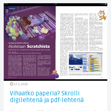
17.2.2018
Vihaatko paperia? Skrolli
digilehtenä ja pdf-lehtenä