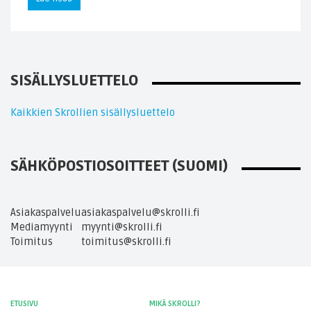
SISÄLLYSLUETTELO
Kaikkien Skrollien sisällysluettelo
SÄHKÖPOSTIOSOITTEET (SUOMI)
Asiakaspalvelu
asiakaspalvelu@skrolli.fi
Mediamyynti
myynti@skrolli.fi
Toimitus
toimitus@skrolli.fi
ETUSIVU
MIKÄ SKROLLI?