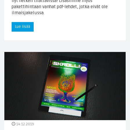
nyt hetken tilattavissa! Lisäsimme myös
pakettihintaan vanhat pdf-lehdet, jotka eivät ole
ilmaisjakelussa.
Lue lisää
14.12.2019