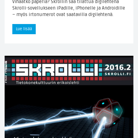
Vihaatko paperia? Skrollin saa tilattua digilehtenä
Skrolli-sovellukseen iPadille, iPhonelle ja Androidille
– myös irtonumerot ovat saatavilla digilehtenä.
Lue lisää