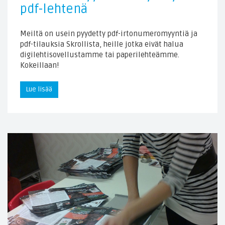
pdf-lehtenä
Meiltä on usein pyydetty pdf-irtonumeromyyntiä ja
pdf-tilauksia Skrollista, heille jotka eivät halua
digilehtisovellustamme tai paperilehteämme.
Kokeillaan!
Lue lisää