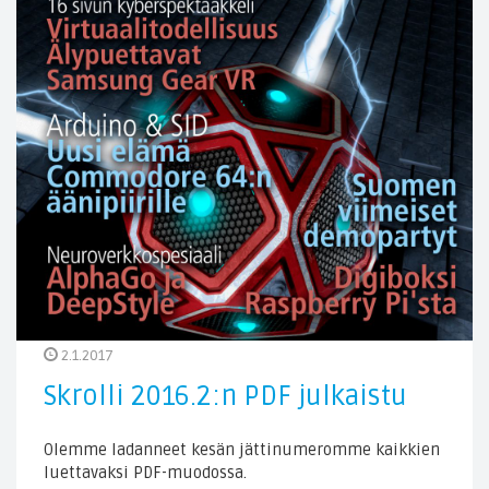
2.1.2017
Skrolli 2016.2:n PDF julkaistu
Olemme ladanneet kesän jättinumeromme kaikkien
luettavaksi PDF-muodossa.