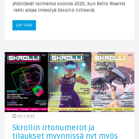
yhdistävät voimansa vuonna 2020, kun Retro Rewind
-lehti alkaa ilmestyä Skrollin liitteenä.
Lue lisää
30.3.2019
Skrollin irtonumerot ja
tilaukset myynnissä nyt myös