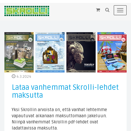
×
Toggl
navig
4.3.2024
Lataa vanhemmat Skrolli-lehdet
maksutta
Yksi Skrollin arvoista on, että vanhat lehtemme
vapautuvat aikanaan maksuttomaan jakeluun.
Niinpä vanhemmat Skrollin pdf-lehdet ovat
ladattavissa maksutta.