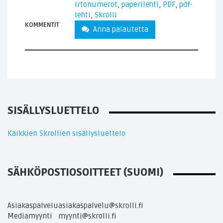
irtonumerot
,
paperilehti
,
PDF
,
pdf-
lehti
,
Skrolli
KOMMENTIT
Anna palautetta
SISÄLLYSLUETTELO
Kaikkien Skrollien sisällysluettelo
SÄHKÖPOSTIOSOITTEET (SUOMI)
Asiakaspalvelu
asiakaspalvelu@skrolli.fi
Mediamyynti
myynti@skrolli.fi