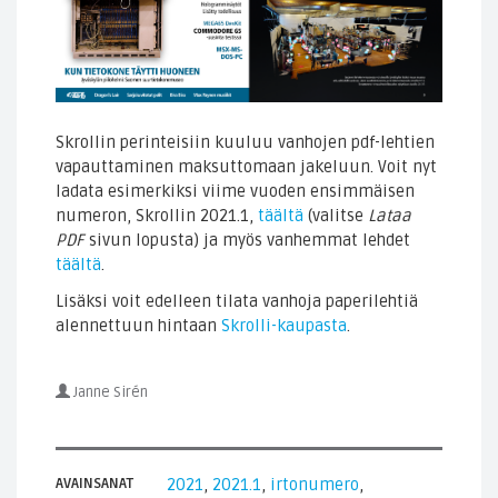
Skrollin perinteisiin kuuluu vanhojen pdf-lehtien
vapauttaminen maksuttomaan jakeluun. Voit nyt
ladata esimerkiksi viime vuoden ensimmäisen
numeron, Skrollin 2021.1,
täältä
(valitse
Lataa
PDF
sivun lopusta) ja myös vanhemmat lehdet
täältä
.
Lisäksi voit edelleen tilata vanhoja paperilehtiä
alennettuun hintaan
Skrolli-kaupasta
.
Janne Sirén
AVAINSANAT
2021
,
2021.1
,
irtonumero
,