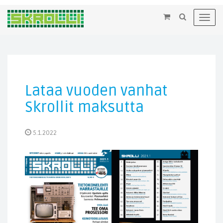
×
Toggl
navig
Lataa vuoden vanhat
Skrollit maksutta
5.1.2022