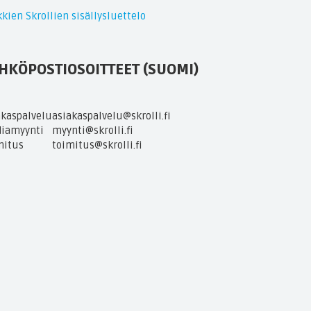
kien Skrollien sisällysluettelo
HKÖPOSTIOSOITTEET (SUOMI)
akaspalvelu
asiakaspalvelu@skrolli.fi
iamyynti
myynti@skrolli.fi
mitus
toimitus@skrolli.fi