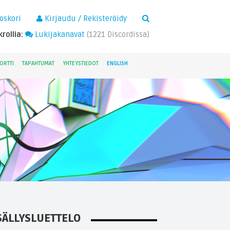
×
oskori
Kirjaudu / Rekisteröidy
rollia:
Lukijakanavat
(
1221
Discordissa)
ORTTI
TAPAHTUMAT
YHTEYSTIEDOT
ENGLISH
SÄLLYSLUETTELO