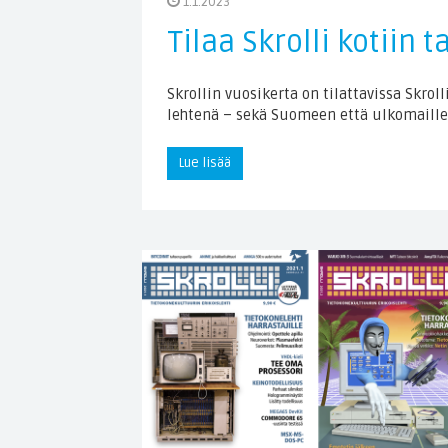
1.1.2023
Tilaa Skrolli kotiin t
Skrollin vuosikerta on tilattavissa Skrol
lehtenä – sekä Suomeen että ulkomaille
Lue lisää