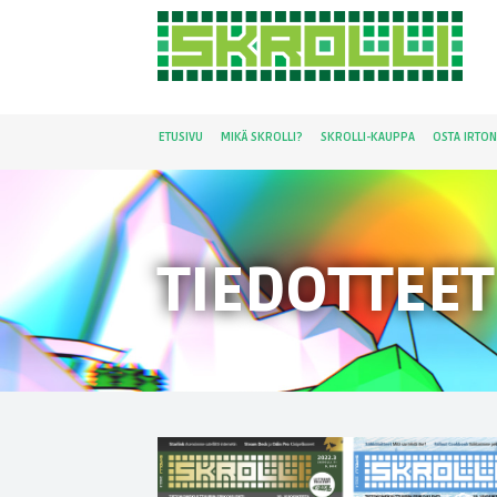
ETUSIVU
MIKÄ SKROLLI?
SKROLLI-KAUPPA
OSTA IRTO
TIEDOTTEET