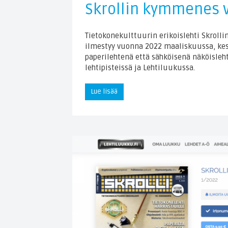
Skrollin kymmenes v
Tietokonekulttuurin erikoislehti Skroll
ilmestyy vuonna 2022 maaliskuussa, ke
paperilehtenä että sähköisenä näköisleh
lehtipisteissä ja Lehtiluukussa.
Lue lisää