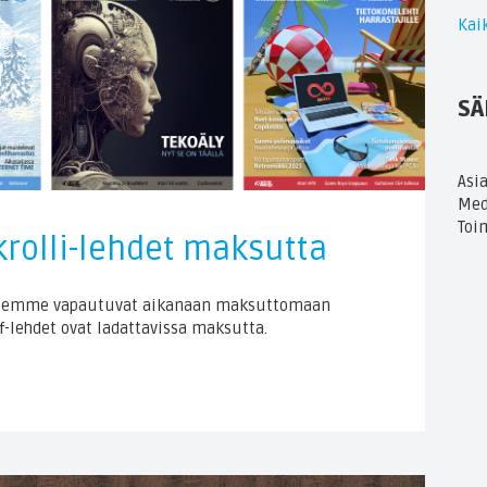
Kaik
SÄ
Asi
Med
Toi
rolli-lehdet maksutta
 lehtemme vapautuvat aikanaan maksuttomaan
-lehdet ovat ladattavissa maksutta.