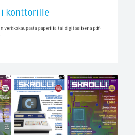
ai konttorille
lin verkkokaupasta paperilla tai digitaalisena pdf-
.