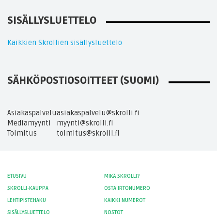
SISÄLLYSLUETTELO
Kaikkien Skrollien sisällysluettelo
SÄHKÖPOSTIOSOITTEET (SUOMI)
Asiakaspalvelu
asiakaspalvelu@skrolli.fi
Mediamyynti
myynti@skrolli.fi
Toimitus
toimitus@skrolli.fi
ETUSIVU
MIKÄ SKROLLI?
SKROLLI-KAUPPA
OSTA IRTONUMERO
LEHTIPISTEHAKU
KAIKKI NUMEROT
SISÄLLYSLUETTELO
NOSTOT