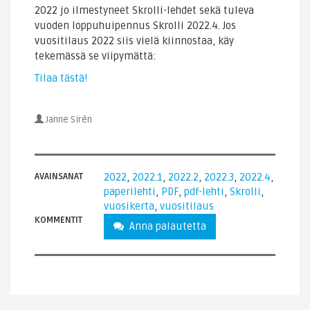
2022 jo ilmestyneet Skrolli-lehdet sekä tuleva
vuoden loppuhuipennus Skrolli 2022.4. Jos
vuositilaus 2022 siis vielä kiinnostaa, käy
tekemässä se viipymättä:
Tilaa tästä!
Janne Sirén
AVAINSANAT
2022
,
2022.1
,
2022.2
,
2022.3
,
2022.4
,
paperilehti
,
PDF
,
pdf-lehti
,
Skrolli
,
vuosikerta
,
vuositilaus
KOMMENTIT
Anna palautetta