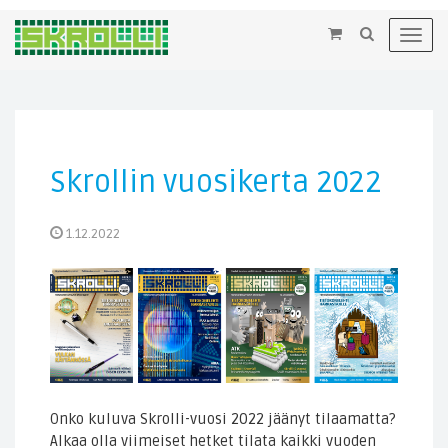
×
Toggl
navig
Skrollin vuosikerta 2022
1.12.2022
Onko kuluva Skrolli-vuosi 2022 jäänyt tilaamatta?
Alkaa olla viimeiset hetket tilata kaikki vuoden