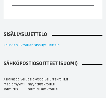
SISÄLLYSLUETTELO
Kaikkien Skrollien sisällysluettelo
SÄHKÖPOSTIOSOITTEET (SUOMI)
Asiakaspalvelu
asiakaspalvelu@skrolli.fi
Mediamyynti
myynti@skrolli.fi
Toimitus
toimitus@skrolli.fi