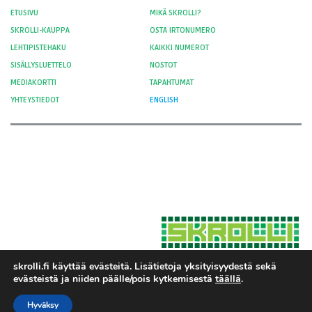
ETUSIVU
MIKÄ SKROLLI?
SKROLLI-KAUPPA
OSTA IRTONUMERO
LEHTIPISTEHAKU
KAIKKI NUMEROT
SISÄLLYSLUETTELO
NOSTOT
MEDIAKORTTI
TAPAHTUMAT
YHTEYSTIEDOT
ENGLISH
skrolli.fi käyttää evästeitä. Lisätietoja yksityisyydestä sekä
evästeistä ja niiden päälle/pois kytkemisestä
täällä
.
Hosted by Moment Digital
© 2012-
Yksityisyys ja evästeet
2026 Skrolli
Hyväksy