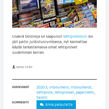
Lisäerä Skrolleja on saapunut
lehtipisteisiin
. Jos
jäit paitsi julkistusrumbassa, nyt kannattaa
käydä tarkastamassa omat lehtipisteet
uudemman kerran.
Janne Sirén
AVAINSANAT
2020.3
,
irtonumero
,
irtonumerot
,
lehtipiste
,
lehtipisteet
,
paperilehti
,
Skrolli
KOMMENTIT
Anna palautetta