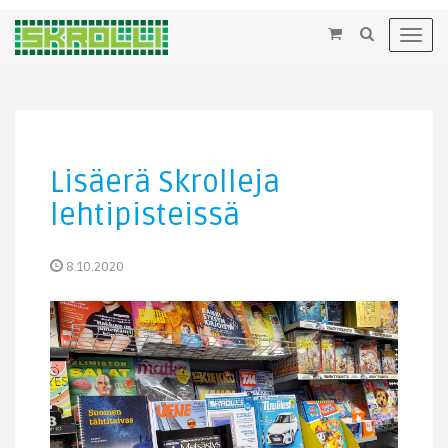
×
Toggl
navig
Lisäerä Skrolleja
lehtipisteissä
8.10.2020