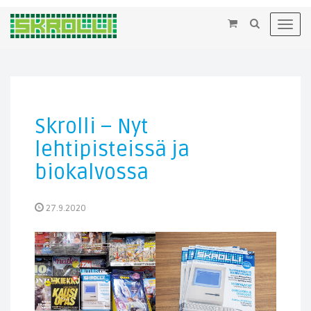
×
Toggl
navig
Skrolli – Nyt
lehtipisteissä ja
biokalvossa
27.9.2020