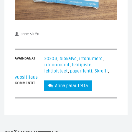
Janne Sirén
AVAINSANAT
2020.3
,
biokalvo
,
irtonumero
,
irtonumerot
,
lehtipiste
,
lehtipisteet
,
paperilehti
,
Skrolli
,
vuositilaus
KOMMENTIT
Anna palautetta