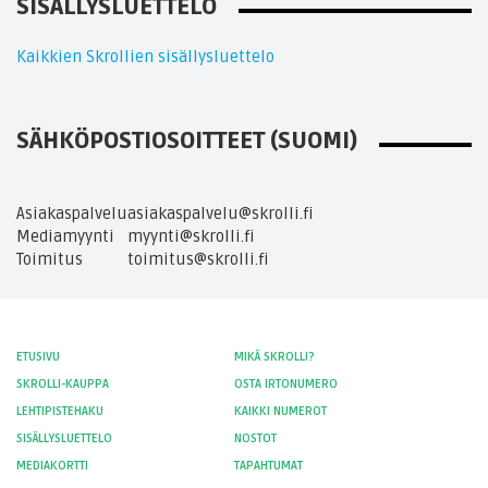
SISÄLLYSLUETTELO
Kaikkien Skrollien sisällysluettelo
SÄHKÖPOSTIOSOITTEET (SUOMI)
Asiakaspalvelu
asiakaspalvelu@skrolli.fi
Mediamyynti
myynti@skrolli.fi
Toimitus
toimitus@skrolli.fi
ETUSIVU
MIKÄ SKROLLI?
SKROLLI-KAUPPA
OSTA IRTONUMERO
LEHTIPISTEHAKU
KAIKKI NUMEROT
SISÄLLYSLUETTELO
NOSTOT
MEDIAKORTTI
TAPAHTUMAT